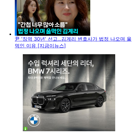
尹 '징역 30년' 선고...김계리 변호사가 법정 나오며 울
먹인 이유 [지금이뉴스]