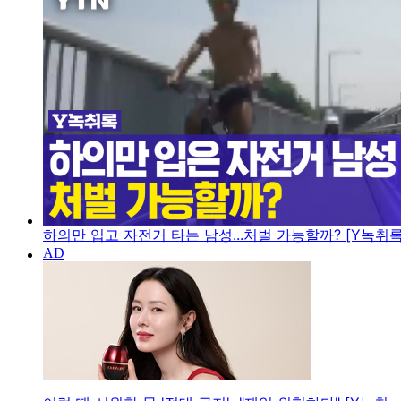
하의만 입고 자전거 타는 남성...처벌 가능할까? [Y녹취록