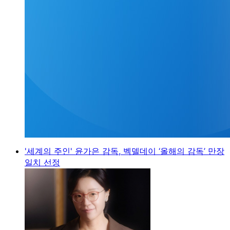
'세계의 주인' 윤가은 감독, 벡델데이 ‘올해의 감독’ 만장
일치 선정