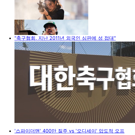
"축구협회, 지난 2011년 외국인 심판에 성 접대"
'스파이더맨' 400만 질주 vs '오디세이' 압도적 오프