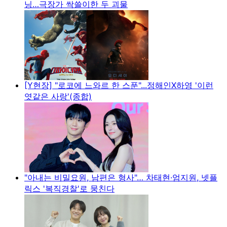
닝…극장가 싹쓸이한 두 괴물
[Y현장] "로코에 느와르 한 스푼"...정해인X하영 '이런
엿같은 사랑'(종합)
"아내는 비밀요원, 남편은 형사"… 차태현·엄지원, 넷플
릭스 '복직경찰'로 뭉친다