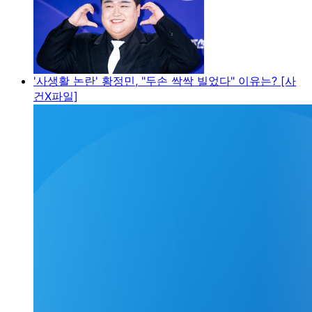
'사생활 논란' 황정민, "두손 싹싹 빌었다" 이유는? [사
건X파일]