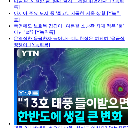
이럴 때 시원한 물 '절대 금지'..."제일 위험하다" [Y녹취
록]
아시아 주요 도시 중 '최고'...지독한 서울 상황 [Y녹취
록]
폭염에도 보호복 겹겹이...여름철 소방관 최대 적은 '불'
아닌 '벌'? [Y녹취록]
온열질환 응급환자 늘어나는데...현장은 여전히 '응급실
뺑뺑이' [Y녹취록]