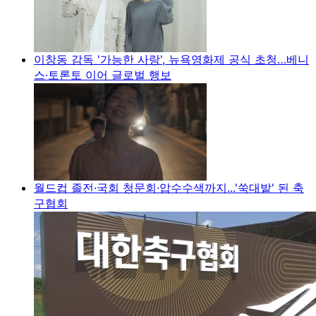
이창동 감독 '가능한 사랑', 뉴욕영화제 공식 초청…베니
스·토론토 이어 글로벌 행보
월드컵 졸전·국회 청문회·압수수색까지...'쑥대밭' 된 축
구협회