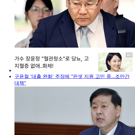
구윤철 '대출 완화' 주장에 "핀셋 지원 고민 중…조만간
대책"