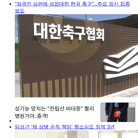
"외국인 심판에 성접대한 한국 축구"…주요 외신 집중
보도
임성근 '채 상병 순직 책임' 항소심도 징역 3년