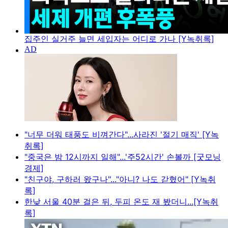
집주인 실거주 늘면 세입자는 어디로 가나 [Y녹취록]
"너무 더워 태풍도 비껴간다"...사라진 '절기 매직' [Y녹
취록]
"중국은 밤 12시까지 일해"...'주52시간' 손볼까 [굿모닝
경제]
"친구야, 구하러 왔구나"..."아니? 나도 갇혔어" [Y녹취
록]
한낮 서울 40분 걸은 뒤, 두피 온도 재 봤더니...[Y녹취
록]