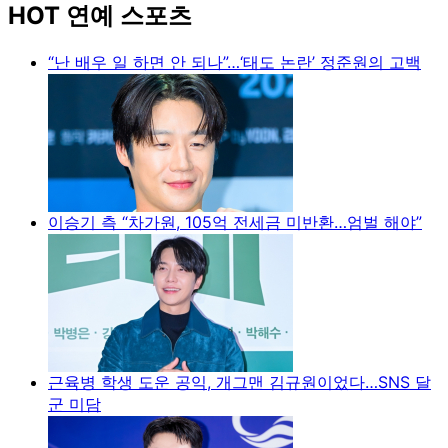
HOT 연예 스포츠
“난 배우 일 하면 안 되나”…‘태도 논란’ 정준원의 고백
이승기 측 “차가원, 105억 전세금 미반환…엄벌 해야”
근육병 학생 도운 공익, 개그맨 김규원이었다…SNS 달
군 미담