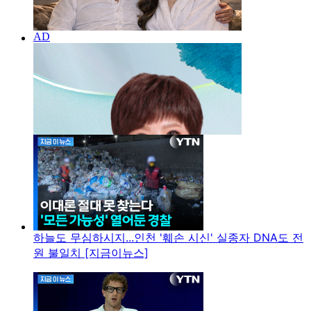
하늘도 무심하시지...인천 '훼손 시신' 실종자 DNA도 전
원 불일치 [지금이뉴스]