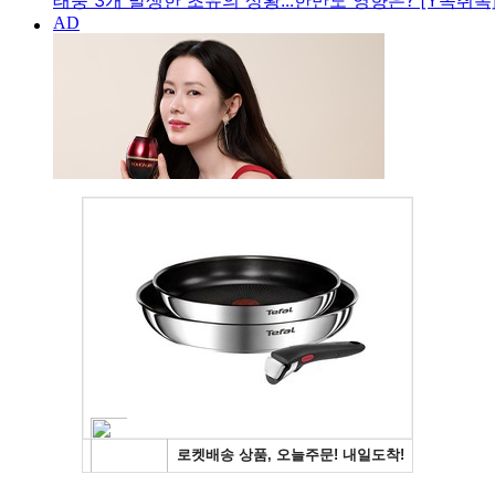
태풍 3개 발생한 초유의 상황...한반도 영향은? [Y녹취록