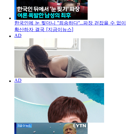
한국인에 눈 찢더니 "죄송하다"...파장 걷잡을 수 없이
확산하자 결국 [지금이뉴스]