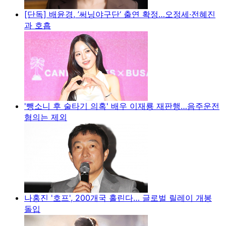
[단독] 배윤경, ’써닝야구단‘ 출연 확정…오정세·전혜진
과 호흡
'뺑소니 후 술타기 의혹' 배우 이재룡 재판행…음주운전
혐의는 제외
나홍진 '호프', 200개국 홀린다… 글로벌 릴레이 개봉
돌입