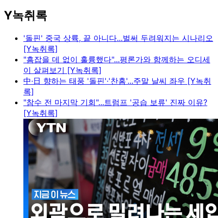
Y녹취록
'돌핀' 중국 상륙, 끝 아니다...벌써 두려워지는 시나리오
[Y녹취록]
"흠잡을 데 없이 훌륭했다"...평론가와 함께하는 오디세
이 살펴보기 [Y녹취록]
中·日 향하는 태풍 '돌핀'·'찬홈'...주말 날씨 좌우 [Y녹취
록]
"참수 전 마지막 기회"...트럼프 '공습 보류' 진짜 이유?
[Y녹취록]