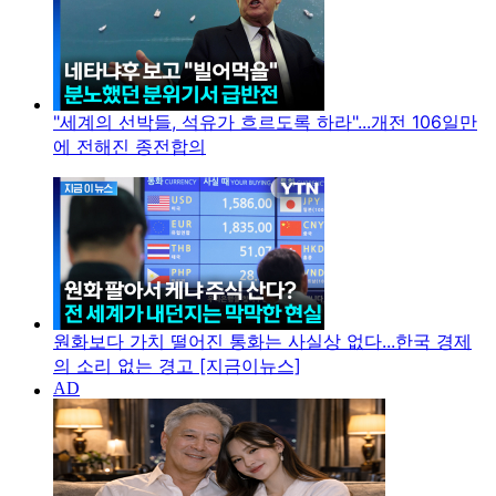
"세계의 선박들, 석유가 흐르도록 하라"...개전 106일만
에 전해진 종전합의
원화보다 가치 떨어진 통화는 사실상 없다...한국 경제
의 소리 없는 경고 [지금이뉴스]