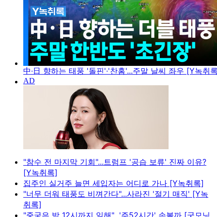
中·日 향하는 태풍 '돌핀'·'찬홈'...주말 날씨 좌우 [Y녹취록
"참수 전 마지막 기회"...트럼프 '공습 보류' 진짜 이유?
[Y녹취록]
집주인 실거주 늘면 세입자는 어디로 가나 [Y녹취록]
"너무 더워 태풍도 비껴간다"...사라진 '절기 매직' [Y녹
취록]
"중국은 밤 12시까지 일해"...'주52시간' 손볼까 [굿모닝