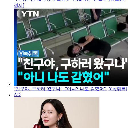
경제]
"친구야, 구하러 왔구나"..."아니? 나도 갇혔어" [Y녹취록]