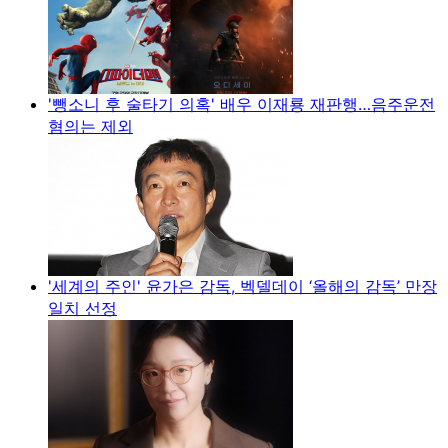
'뺑소니 후 술타기 의혹' 배우 이재룡 재판행…음주운전
혐의는 제외
'세계의 주인' 윤가은 감독, 벡델데이 ‘올해의 감독’ 만장
일치 선정