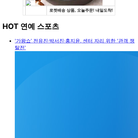
HOT 연예 스포츠
'가왕쇼’ 전유진·박서진·홍지윤, 센터 자리 위한 '관객 쟁
탈전'