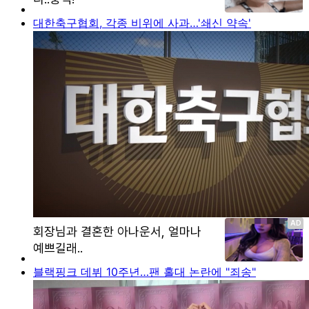
대한축구협회, 각종 비위에 사과…'쇄신 약속'
블랙핑크 데뷔 10주년…팬 홀대 논란에 "죄송"