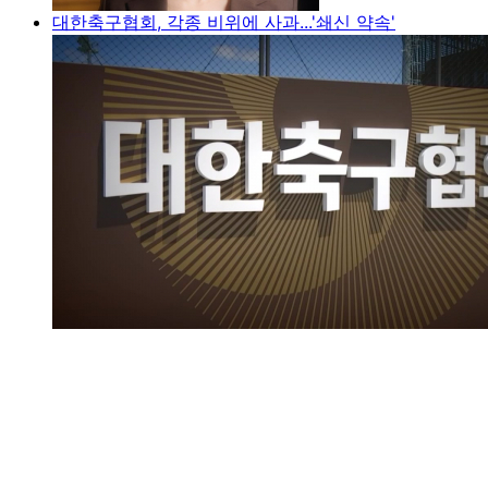
대한축구협회, 각종 비위에 사과...'쇄신 약속'