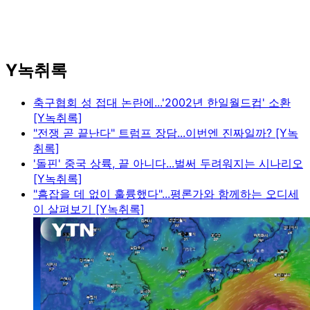
Y녹취록
축구협회 성 접대 논란에...'2002년 한일월드컵' 소환
[Y녹취록]
"전쟁 곧 끝난다" 트럼프 장담...이번엔 진짜일까? [Y녹
취록]
'돌핀' 중국 상륙, 끝 아니다...벌써 두려워지는 시나리오
[Y녹취록]
"흠잡을 데 없이 훌륭했다"...평론가와 함께하는 오디세
이 살펴보기 [Y녹취록]