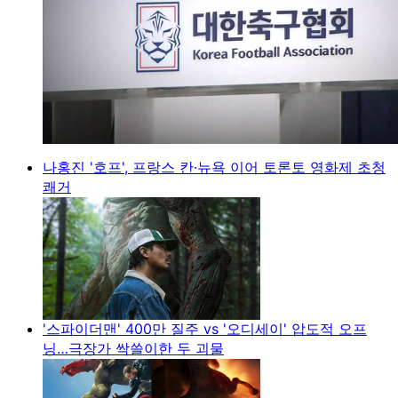
나홍진 '호프', 프랑스 칸·뉴욕 이어 토론토 영화제 초청
쾌거
'스파이더맨' 400만 질주 vs '오디세이' 압도적 오프
닝…극장가 싹쓸이한 두 괴물