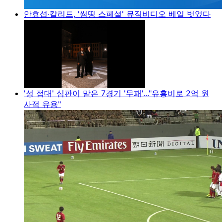
안효섭·칼리드, '썸띵 스페셜' 뮤직비디오 베일 벗었다
'성 접대' 심판이 맡은 7경기 '무패'..."유흥비로 2억 원
사적 유용"