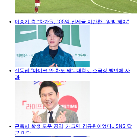
이승기 측 “차가원, 105억 전세금 미반환…엄벌 해야”
신동엽 “마이크 안 차도 돼”...대학로 소극장 발언에 사
과
근육병 학생 도운 공익, 개그맨 김규원이었다…SNS 달
군 미담