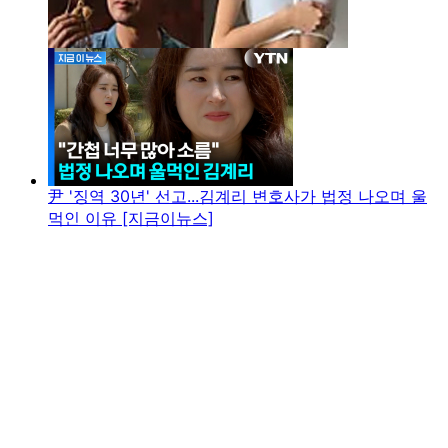
尹 '징역 30년' 선고...김계리 변호사가 법정 나오며 울
먹인 이유 [지금이뉴스]