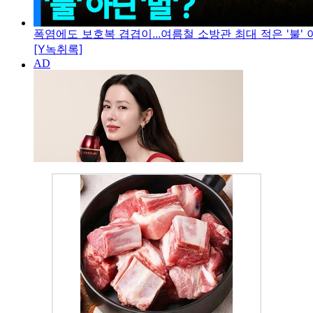
폭염에도 보호복 겹겹이...여름철 소방관 최대 적은 '불' 아
[Y녹취록]