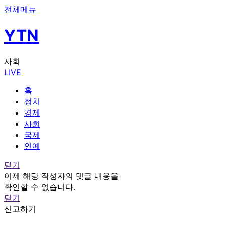
전체메뉴
YTN
사회
LIVE
홈
정치
경제
사회
국제
연예
닫기
이제 해당 작성자의 댓글 내용을
확인할 수 없습니다.
닫기
신고하기