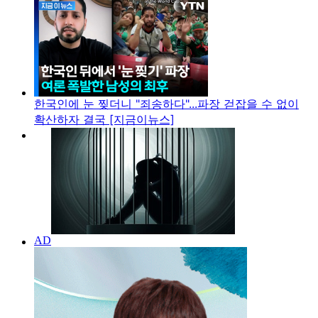
한국인에 눈 찢더니 "죄송하다"...파장 걷잡을 수 없이
확산하자 결국 [지금이뉴스]