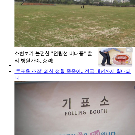
'투표율 조작' 의심 정황 줄줄이…전국·대선까지 확대되
나