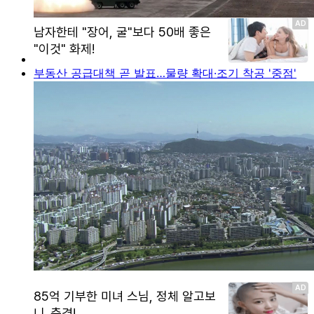
부동산 공급대책 곧 발표…물량 확대·조기 착공 '중점'