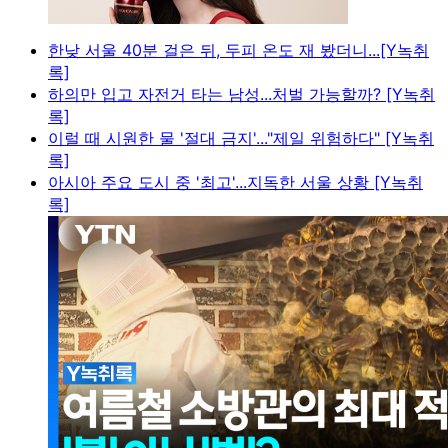
한낮 서울 40분 걸은 뒤, 두피 온도 재 봤더니...[Y녹취
록]
하의만 입고 자전거 타는 남성...처벌 가능할까? [Y녹취
록]
이럴 때 시원한 물 '절대 금지'..."제일 위험하다" [Y녹취
록]
아시아 주요 도시 중 '최고'...지독한 서울 상황 [Y녹취
록]