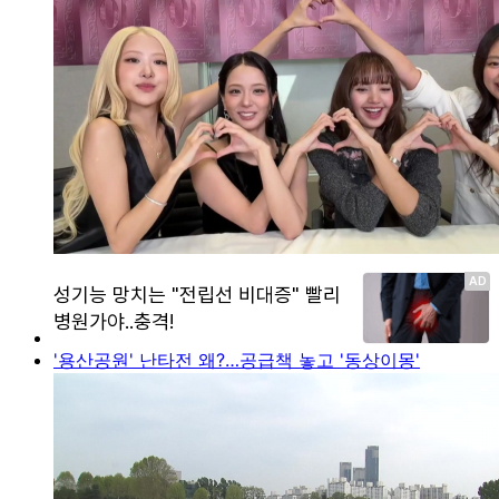
'용산공원' 난타전 왜?…공급책 놓고 '동상이몽'