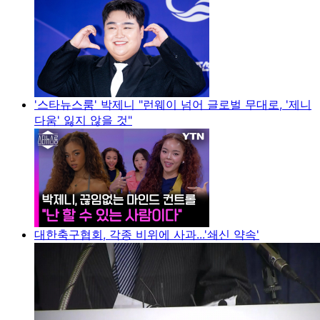
'스타뉴스룸' 박제니 "런웨이 넘어 글로벌 무대로, '제니
다움' 잃지 않을 것"
대한축구협회, 각종 비위에 사과...'쇄신 약속'