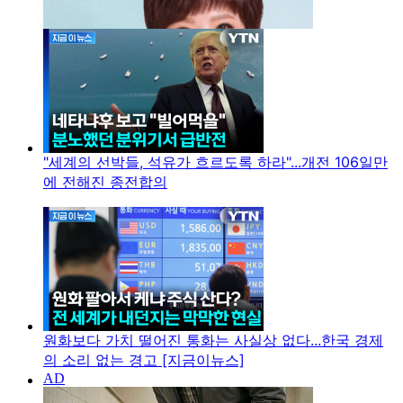
"세계의 선박들, 석유가 흐르도록 하라"...개전 106일만
에 전해진 종전합의
원화보다 가치 떨어진 통화는 사실상 없다...한국 경제
의 소리 없는 경고 [지금이뉴스]