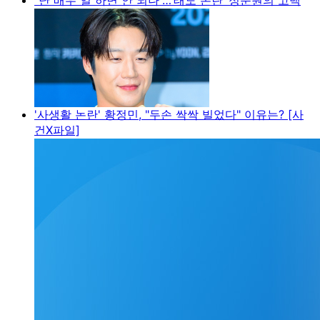
'사생활 논란' 황정민, "두손 싹싹 빌었다" 이유는? [사
건X파일]