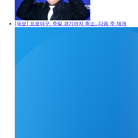
[속보] 프로야구, 주말 경기까지 취소...다음 주 재개