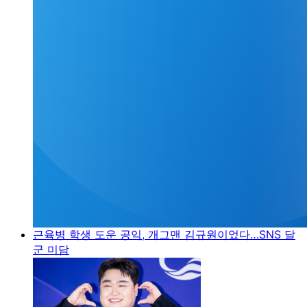
근육병 학생 도운 공익, 개그맨 김규원이었다…SNS 달
군 미담