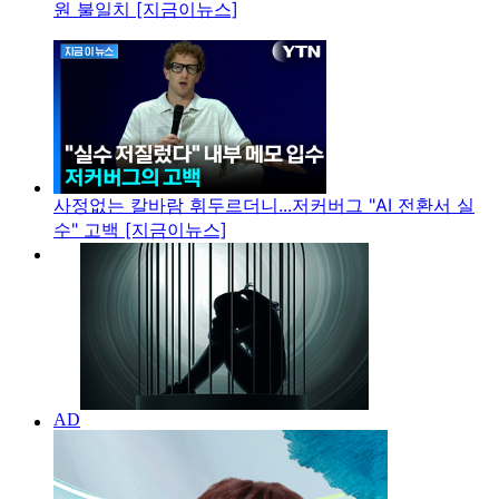
원 불일치 [지금이뉴스]
사정없는 칼바람 휘두르더니...저커버그 "AI 전환서 실
수" 고백 [지금이뉴스]