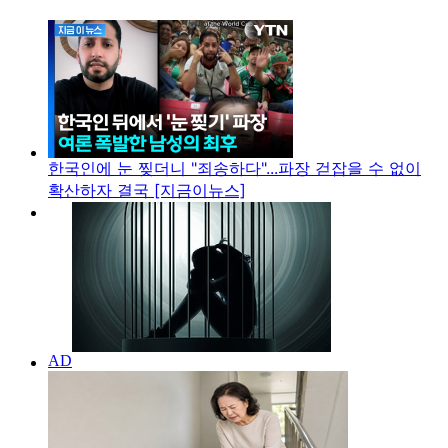
한국인에 눈 찢더니 "죄송하다"...파장 걷잡을 수 없이
확산하자 결국 [지금이뉴스]