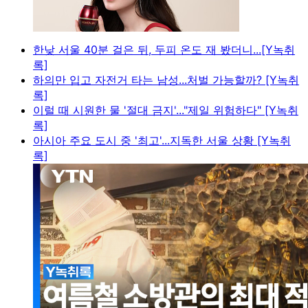
한낮 서울 40분 걸은 뒤, 두피 온도 재 봤더니...[Y녹취
록]
하의만 입고 자전거 타는 남성...처벌 가능할까? [Y녹취
록]
이럴 때 시원한 물 '절대 금지'..."제일 위험하다" [Y녹취
록]
아시아 주요 도시 중 '최고'...지독한 서울 상황 [Y녹취
록]