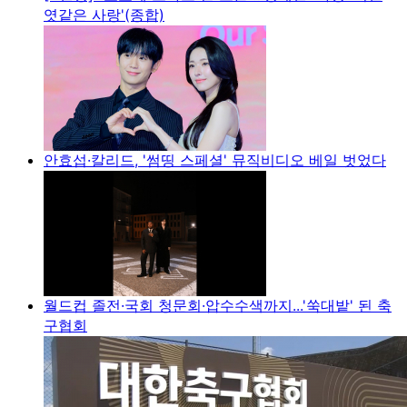
엿같은 사랑'(종합)
안효섭·칼리드, '썸띵 스페셜' 뮤직비디오 베일 벗었다
월드컵 졸전·국회 청문회·압수수색까지...'쑥대밭' 된 축
구협회