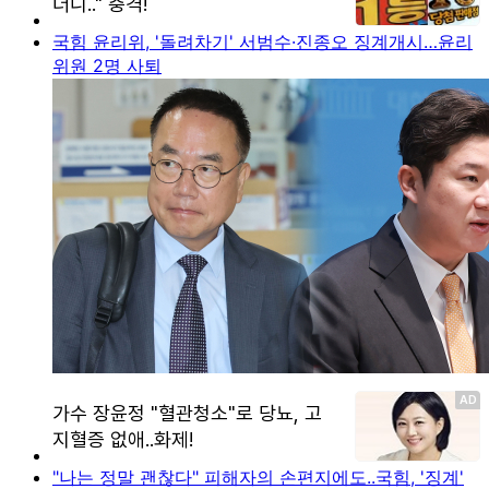
국힘 윤리위, '돌려차기' 서범수·진종오 징계개시…윤리
위원 2명 사퇴
"나는 정말 괜찮다" 피해자의 손편지에도..국힘, '징계'