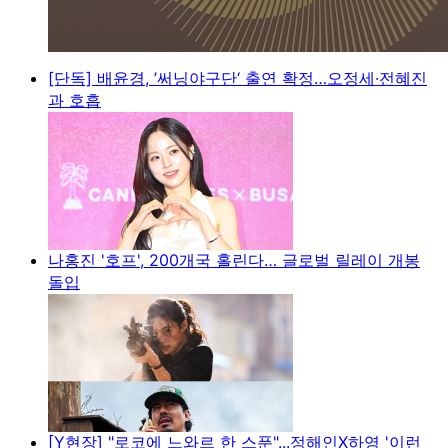
[단독] 배윤경, ’써닝야구단‘ 출연 확정…오정세·전혜진
과 호흡
나홍진 '호프', 200개국 홀린다… 글로벌 릴레이 개봉
돌입
[Y현장] "로코에 느와르 한 스푼"...정해인X하영 '이런