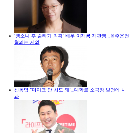
'뺑소니 후 술타기 의혹' 배우 이재룡 재판행…음주운전
혐의는 제외
신동엽 “마이크 안 차도 돼”...대학로 소극장 발언에 사
과