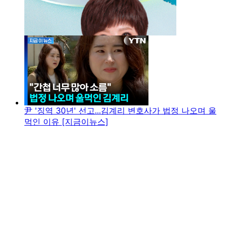
尹 '징역 30년' 선고...김계리 변호사가 법정 나오며 울
먹인 이유 [지금이뉴스]