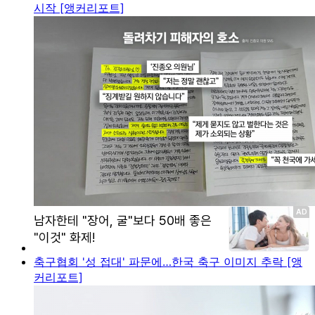
시작 [앵커리포트]
축구협회 '성 접대' 파문에…한국 축구 이미지 추락 [앵
커리포트]