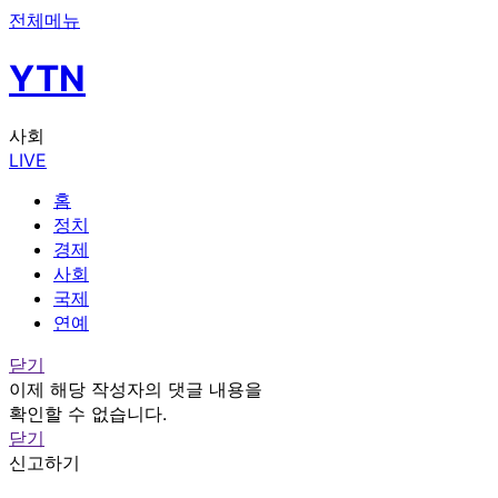
전체메뉴
YTN
사회
LIVE
홈
정치
경제
사회
국제
연예
닫기
이제 해당 작성자의 댓글 내용을
확인할 수 없습니다.
닫기
신고하기