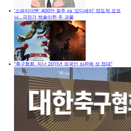
'스파이더맨' 400만 질주 vs '오디세이' 압도적 오프
닝…극장가 싹쓸이한 두 괴물
"축구협회, 지난 2011년 외국인 심판에 성 접대"