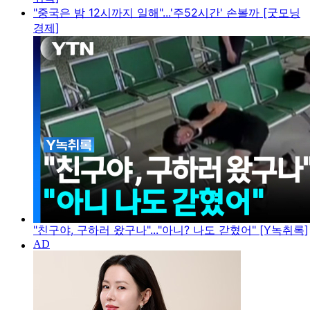
"중국은 밤 12시까지 일해"...'주52시간' 손볼까 [굿모닝
경제]
"친구야, 구하러 왔구나"..."아니? 나도 갇혔어" [Y녹취록]