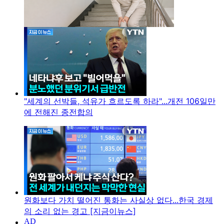
"세계의 선박들, 석유가 흐르도록 하라"...개전 106일만
에 전해진 종전합의
원화보다 가치 떨어진 통화는 사실상 없다...한국 경제
의 소리 없는 경고 [지금이뉴스]