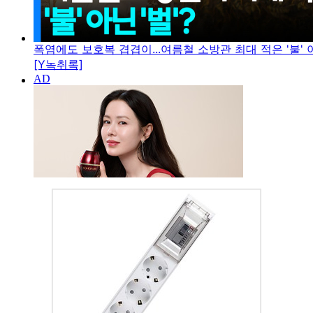
폭염에도 보호복 겹겹이...여름철 소방관 최대 적은 '불' 아
[Y녹취록]