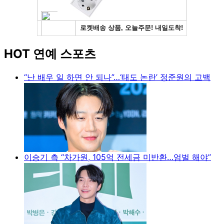
HOT 연예 스포츠
“난 배우 일 하면 안 되나”…‘태도 논란’ 정준원의 고백
이승기 측 “차가원, 105억 전세금 미반환…엄벌 해야”