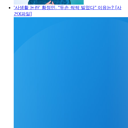
'사생활 논란' 황정민, "두손 싹싹 빌었다" 이유는? [사
건X파일]