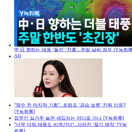
中·日 향하는 태풍 '돌핀'·'찬홈'...주말 날씨 좌우 [Y녹취록
"참수 전 마지막 기회"...트럼프 '공습 보류' 진짜 이유?
[Y녹취록]
집주인 실거주 늘면 세입자는 어디로 가나 [Y녹취록]
"너무 더워 태풍도 비껴간다"...사라진 '절기 매직' [Y녹
취록]