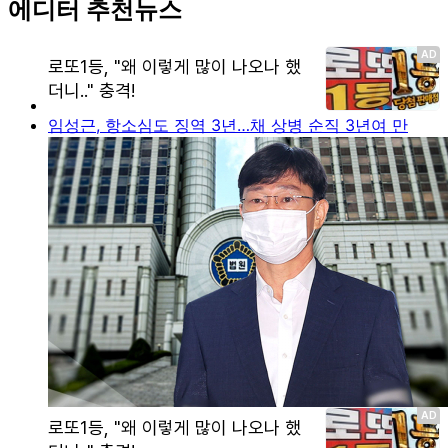
에디터 추천뉴스
임성근, 항소심도 징역 3년…채 상병 순직 3년여 만