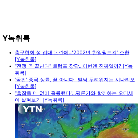
Y녹취록
축구협회 성 접대 논란에...'2002년 한일월드컵' 소환
[Y녹취록]
"전쟁 곧 끝난다" 트럼프 장담...이번엔 진짜일까? [Y녹
취록]
'돌핀' 중국 상륙, 끝 아니다...벌써 두려워지는 시나리오
[Y녹취록]
"흠잡을 데 없이 훌륭했다"...평론가와 함께하는 오디세
이 살펴보기 [Y녹취록]