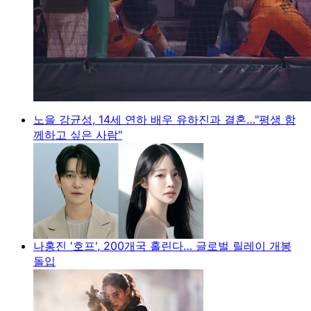
노을 강균성, 14세 연하 배우 유하진과 결혼…"평생 함
께하고 싶은 사람"
나홍진 '호프', 200개국 홀린다… 글로벌 릴레이 개봉
돌입