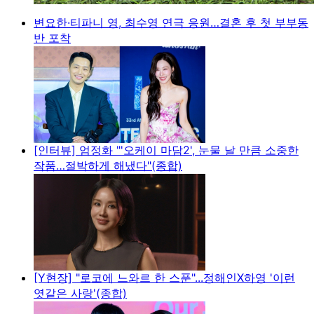
변요한·티파니 영, 최수영 연극 응원…결혼 후 첫 부부동
반 포착
[인터뷰] 엄정화 "'오케이 마담2', 눈물 날 만큼 소중한
작품…절박하게 해냈다"(종합)
[Y현장] "로코에 느와르 한 스푼"...정해인X하영 '이런
엿같은 사랑'(종합)