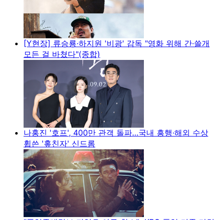
[Y현장] 류승룡·하지원 '비광' 감독 "영화 위해 간·쓸개
모든 걸 바쳤다"(종합)
나홍진 '호프', 400만 관객 돌파…국내 흥행·해외 수상
휩쓴 '홒친자' 신드롬