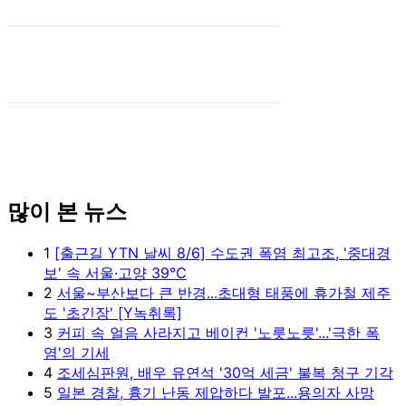
많이 본 뉴스
1
[출근길 YTN 날씨 8/6] 수도권 폭염 최고조, '중대경
보' 속 서울·고양 39℃
2
서울~부산보다 큰 반경...초대형 태풍에 휴가철 제주
도 '초긴장' [Y녹취록]
3
커피 속 얼음 사라지고 베이컨 '노릇노릇'...'극한 폭
염'의 기세
4
조세심판원, 배우 유연석 '30억 세금' 불복 청구 기각
5
일본 경찰, 흉기 난동 제압하다 발포...용의자 사망