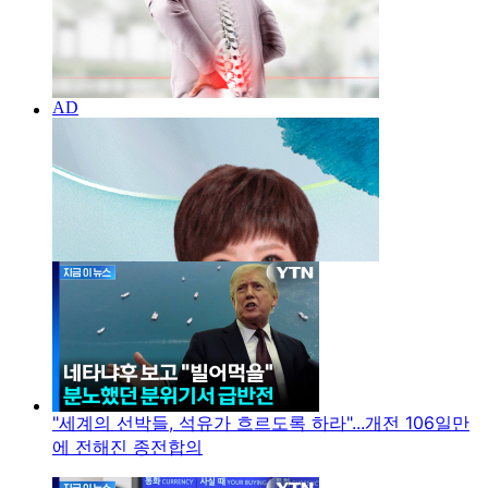
"세계의 선박들, 석유가 흐르도록 하라"...개전 106일만
에 전해진 종전합의