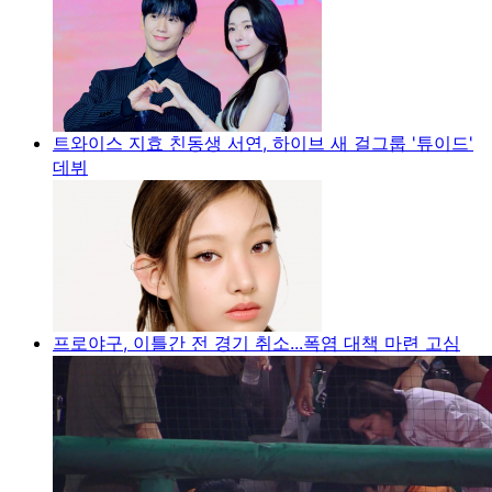
트와이스 지효 친동생 서연, 하이브 새 걸그룹 '튜이드'
데뷔
프로야구, 이틀간 전 경기 취소...폭염 대책 마련 고심