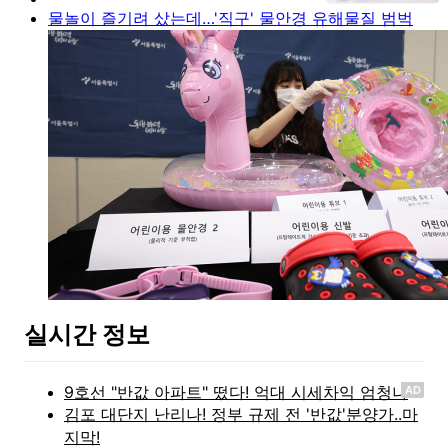
물놀이 즐기려 샀는데…'직구' 물안경 유해물질 범벅
실시간 정보
AD