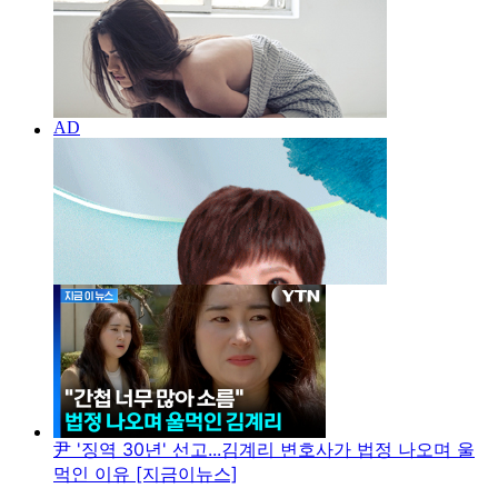
尹 '징역 30년' 선고...김계리 변호사가 법정 나오며 울
먹인 이유 [지금이뉴스]