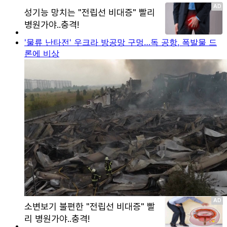
'물류 난타전' 우크라 방공망 구멍…독 공항, 폭발물 드
론에 비상