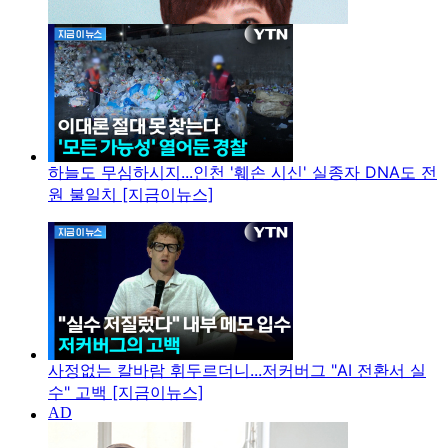
하늘도 무심하시지...인천 '훼손 시신' 실종자 DNA도 전
원 불일치 [지금이뉴스]
사정없는 칼바람 휘두르더니...저커버그 "AI 전환서 실
수" 고백 [지금이뉴스]