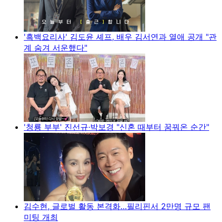
'흑백요리사' 김도윤 셰프, 배우 김서연과 열애 공개 "관
계 숨겨 서운했다"
'청룡 부부' 진선규·박보경 "신혼 때부터 꿈꿔온 순간"
김수현, 글로벌 활동 본격화…필리핀서 2만명 규모 팬
미팅 개최