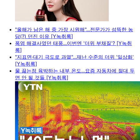
"올해가 남은 해 중 가장 시원해"...전문가가 섬뜩한 농
담(?) 던진 이유 [Y녹취록]
폭염 해결사였던 태풍...이번엔 '더위 부채질'? [Y녹취
록]
"지표면·대기 극도로 과열"...재난 수준의 더위 '일상화'
[Y녹취록]
물 끓는점 육박하는 내부 온도...요즘 자동차에 절대 두
면 안 될 것들 [Y녹취록]