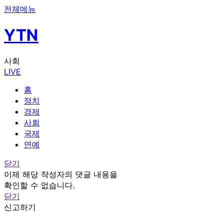
전체메뉴
YTN
사회
LIVE
홈
정치
경제
사회
국제
연예
닫기
이제 해당 작성자의 댓글 내용을
확인할 수 없습니다.
닫기
신고하기