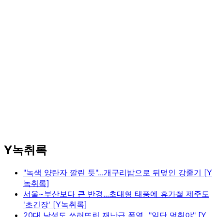
Y녹취록
"녹색 양탄자 깔린 듯"...개구리밥으로 뒤덮인 강줄기 [Y
녹취록]
서울~부산보다 큰 반경...초대형 태풍에 휴가철 제주도
'초긴장' [Y녹취록]
20대 남성도 쓰러뜨린 재난급 폭염..."일단 멈춰야" [Y