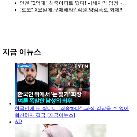
지금 이뉴스
한국인에 눈 찢더니 "죄송하다"...파장 걷잡을 수 없이
확산하자 결국 [지금이뉴스]