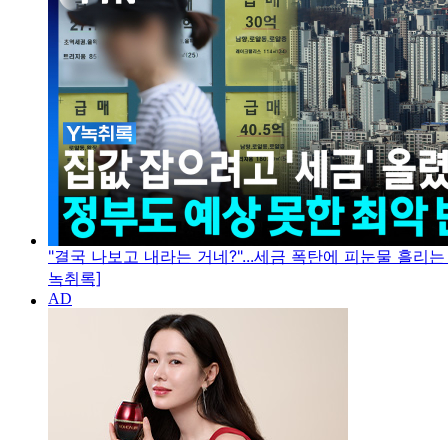
"결국 나보고 내라는 거네?"...세금 폭탄에 피눈물 흘리는
녹취록]