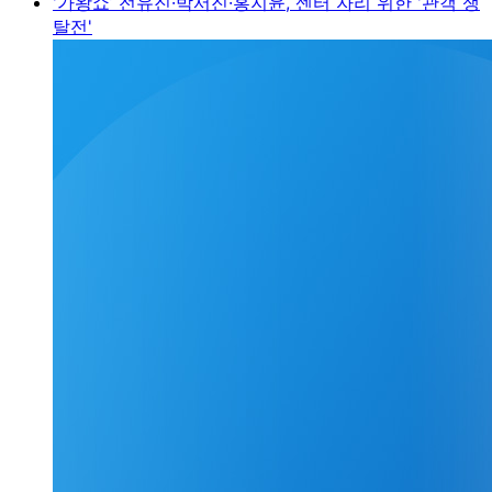
'가왕쇼’ 전유진·박서진·홍지윤, 센터 자리 위한 '관객 쟁
탈전'