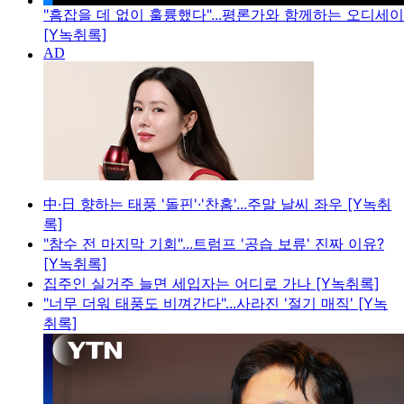
"흠잡을 데 없이 훌륭했다"...평론가와 함께하는 오디세
[Y녹취록]
中·日 향하는 태풍 '돌핀'·'찬홈'...주말 날씨 좌우 [Y녹취
록]
"참수 전 마지막 기회"...트럼프 '공습 보류' 진짜 이유?
[Y녹취록]
집주인 실거주 늘면 세입자는 어디로 가나 [Y녹취록]
"너무 더워 태풍도 비껴간다"...사라진 '절기 매직' [Y녹
취록]