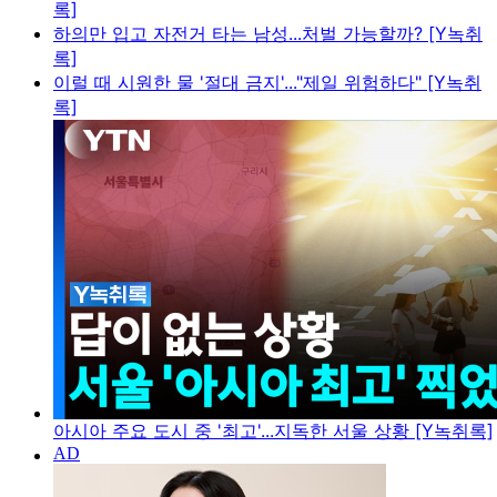
록]
하의만 입고 자전거 타는 남성...처벌 가능할까? [Y녹취
록]
이럴 때 시원한 물 '절대 금지'..."제일 위험하다" [Y녹취
록]
아시아 주요 도시 중 '최고'...지독한 서울 상황 [Y녹취록]