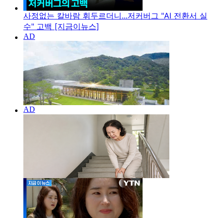
사정없는 칼바람 휘두르더니...저커버그 "AI 전환서 실
수" 고백 [지금이뉴스]