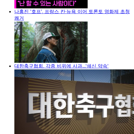
나홍진 '호프', 프랑스 칸·뉴욕 이어 토론토 영화제 초청
쾌거
대한축구협회, 각종 비위에 사과...'쇄신 약속'