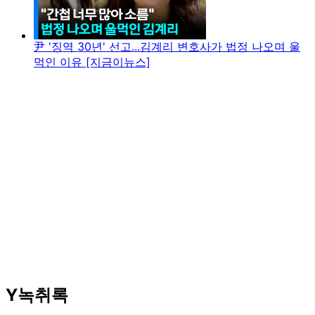
尹 '징역 30년' 선고...김계리 변호사가 법정 나오며 울
먹인 이유 [지금이뉴스]
Y녹취록