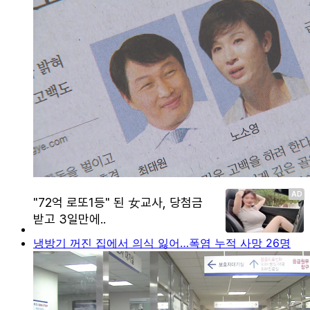
냉방기 꺼진 집에서 의식 잃어…폭염 누적 사망 26명