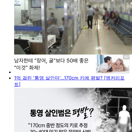
1억 걸린 '통영 살인마'…170cm 키에 평발? [앵커리포
트]