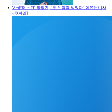
'사생활 논란' 황정민, "두손 싹싹 빌었다" 이유는? [사
건X파일]