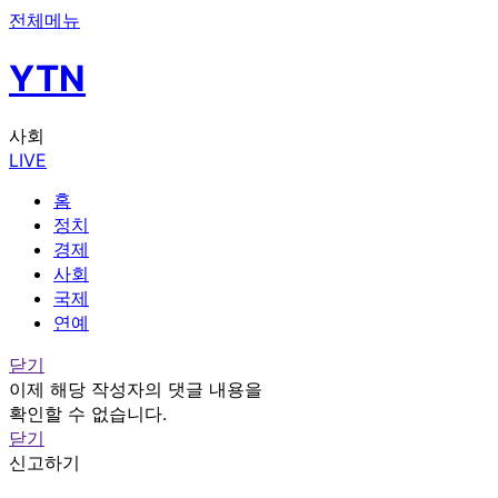
전체메뉴
YTN
사회
LIVE
홈
정치
경제
사회
국제
연예
닫기
이제 해당 작성자의 댓글 내용을
확인할 수 없습니다.
닫기
신고하기