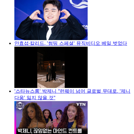
안효섭·칼리드, '썸띵 스페셜' 뮤직비디오 베일 벗었다
'스타뉴스룸' 박제니 "런웨이 넘어 글로벌 무대로, '제니
다움' 잃지 않을 것"