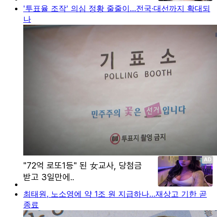
'투표율 조작' 의심 정황 줄줄이…전국·대선까지 확대되
나
최태원, 노소영에 약 1조 원 지급하나…재상고 기한 곧
종료