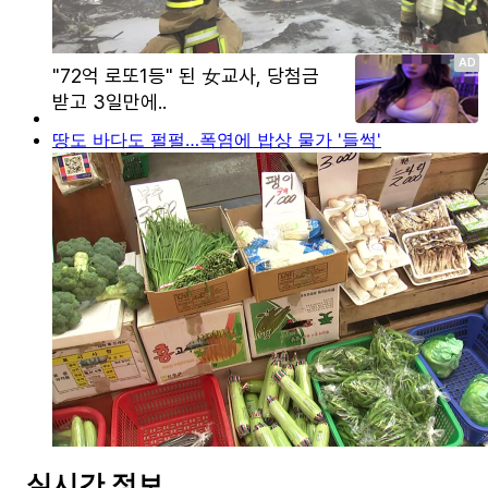
땅도 바다도 펄펄…폭염에 밥상 물가 '들썩'
실시간 정보