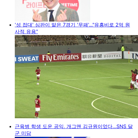
'성 접대' 심판이 맡은 7경기 '무패'..."유흥비로 2억 원
사적 유용"
근육병 학생 도운 공익, 개그맨 김규원이었다…SNS 달
군 미담