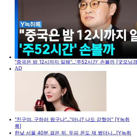
"중국은 밤 12시까지 일해"...'주52시간' 손볼까 [굿모닝
"친구야, 구하러 왔구나"..."아니? 나도 갇혔어" [Y녹취
록]
한낮 서울 40분 걸은 뒤, 두피 온도 재 봤더니...[Y녹취