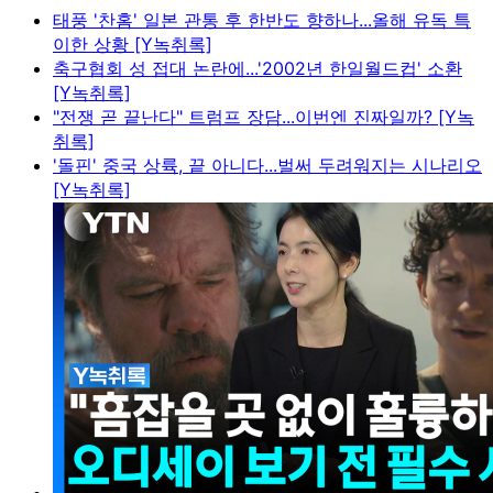
태풍 '찬홈' 일본 관통 후 한반도 향하나...올해 유독 특
이한 상황 [Y녹취록]
축구협회 성 접대 논란에...'2002년 한일월드컵' 소환
[Y녹취록]
"전쟁 곧 끝난다" 트럼프 장담...이번엔 진짜일까? [Y녹
취록]
'돌핀' 중국 상륙, 끝 아니다...벌써 두려워지는 시나리오
[Y녹취록]