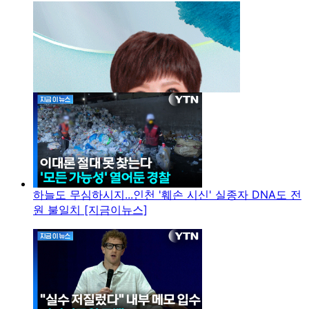
하늘도 무심하시지...인천 '훼손 시신' 실종자 DNA도 전
원 불일치 [지금이뉴스]