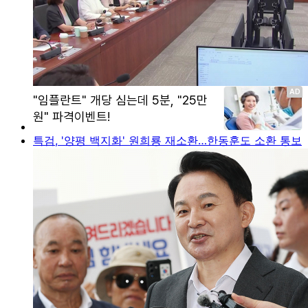
특검, '양평 백지화' 원희룡 재소환…한동훈도 소환 통보