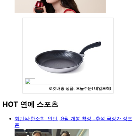
HOT 연예 스포츠
최민식·한소희 '인턴', 9월 개봉 확정…추석 극장가 정조
준