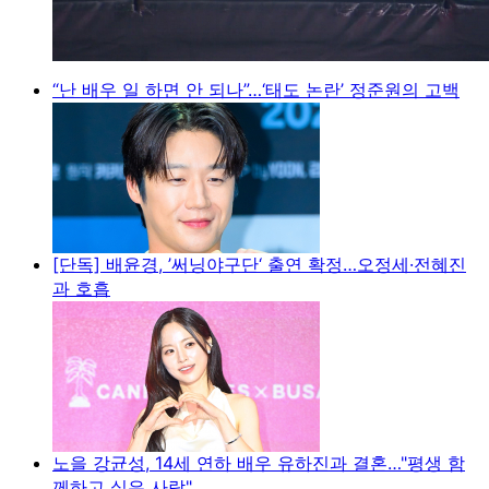
“난 배우 일 하면 안 되나”…‘태도 논란’ 정준원의 고백
[단독] 배윤경, ’써닝야구단‘ 출연 확정…오정세·전혜진
과 호흡
노을 강균성, 14세 연하 배우 유하진과 결혼…"평생 함
께하고 싶은 사람"