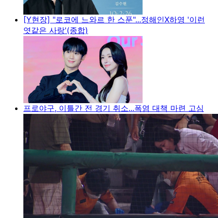
[Y현장] "로코에 느와르 한 스푼"...정해인X하영 '이런
엿같은 사랑'(종합)
프로야구, 이틀간 전 경기 취소...폭염 대책 마련 고심