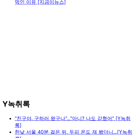
먹인 이유 [지금이뉴스]
Y녹취록
"친구야, 구하러 왔구나"..."아니? 나도 갇혔어" [Y녹취
록]
한낮 서울 40분 걸은 뒤, 두피 온도 재 봤더니...[Y녹취