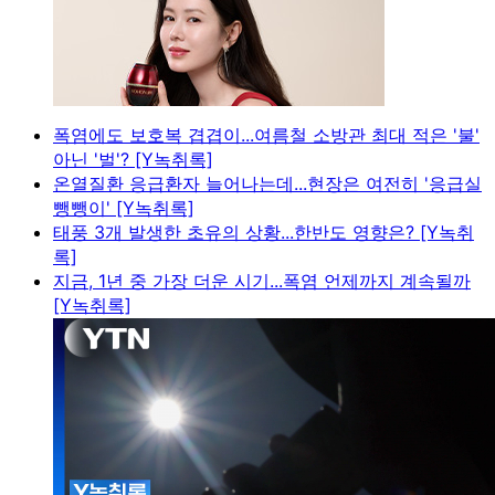
폭염에도 보호복 겹겹이...여름철 소방관 최대 적은 '불'
아닌 '벌'? [Y녹취록]
온열질환 응급환자 늘어나는데...현장은 여전히 '응급실
뺑뺑이' [Y녹취록]
태풍 3개 발생한 초유의 상황...한반도 영향은? [Y녹취
록]
지금, 1년 중 가장 더운 시기...폭염 언제까지 계속될까
[Y녹취록]