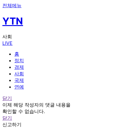
전체메뉴
YTN
사회
LIVE
홈
정치
경제
사회
국제
연예
닫기
이제 해당 작성자의 댓글 내용을
확인할 수 없습니다.
닫기
신고하기