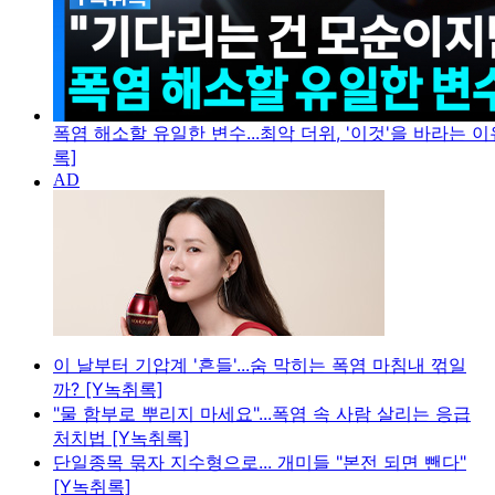
폭염 해소할 유일한 변수...최악 더위, '이것'을 바라는 이
록]
이 날부터 기압계 '흔들'...숨 막히는 폭염 마침내 꺾일
까? [Y녹취록]
"물 함부로 뿌리지 마세요"...폭염 속 사람 살리는 응급
처치법 [Y녹취록]
단일종목 묶자 지수형으로... 개미들 "본전 되면 뺀다"
[Y녹취록]