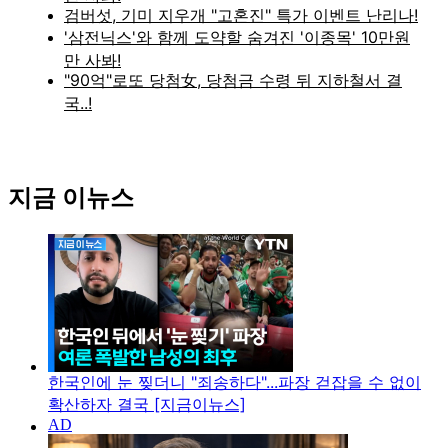
지금 이뉴스
한국인에 눈 찢더니 "죄송하다"...파장 걷잡을 수 없이
확산하자 결국 [지금이뉴스]