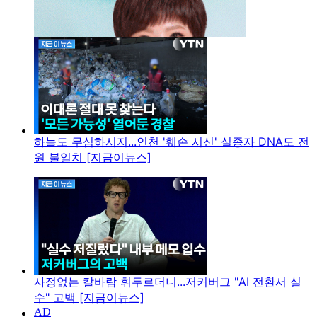
하늘도 무심하시지...인천 '훼손 시신' 실종자 DNA도 전
원 불일치 [지금이뉴스]
사정없는 칼바람 휘두르더니...저커버그 "AI 전환서 실
수" 고백 [지금이뉴스]