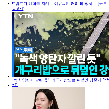
트럼프가 엔화를 지키는 이유...'엔 캐리'의 정체는 [굿모
닝경제]
"녹색 양탄자 깔린 듯"...개구리밥으로 뒤덮인 강줄기 [Y