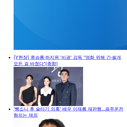
[Y현장] 류승룡·하지원 '비광' 감독 "영화 위해 간·쓸개
모든 걸 바쳤다"(종합)
'뺑소니 후 술타기 의혹' 배우 이재룡 재판행…음주운전
혐의는 제외