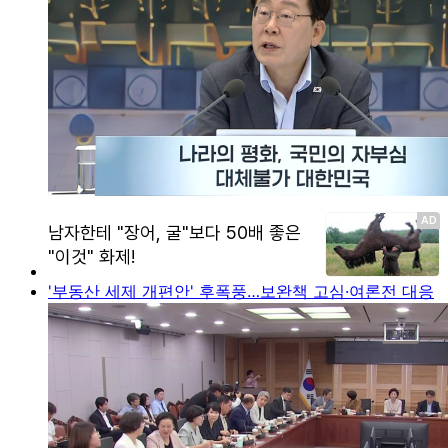
'부동산 세제 개편안' 후폭풍…보완책 고심·여론전 대응