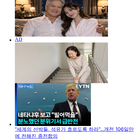
"세계의 선박들, 석유가 흐르도록 하라"...개전 106일만
에 전해진 종전합의