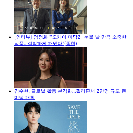
[인터뷰] 엄정화 "'오케이 마담2', 눈물 날 만큼 소중한
작품…절박하게 해냈다"(종합)
김수현, 글로벌 활동 본격화…필리핀서 2만명 규모 팬
미팅 개최