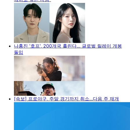
나홍진 '호프', 200개국 홀린다… 글로벌 릴레이 개봉
돌입
[속보] 프로야구, 주말 경기까지 취소...다음 주 재개