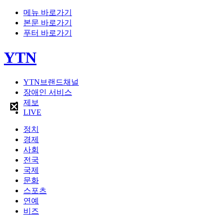
메뉴 바로가기
본문 바로가기
푸터 바로가기
YTN
YTN브랜드채널
장애인 서비스
제보
LIVE
정치
경제
사회
전국
국제
문화
스포츠
연예
비즈