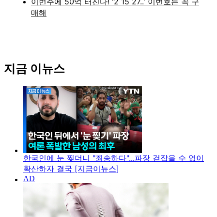
지금 이뉴스
한국인에 눈 찢더니 "죄송하다"...파장 걷잡을 수 없이
확산하자 결국 [지금이뉴스]