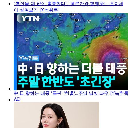
"흠잡을 데 없이 훌륭했다"...평론가와 함께하는 오디세
이 살펴보기 [Y녹취록]
中·日 향하는 태풍 '돌핀'·'찬홈'...주말 날씨 좌우 [Y녹취록