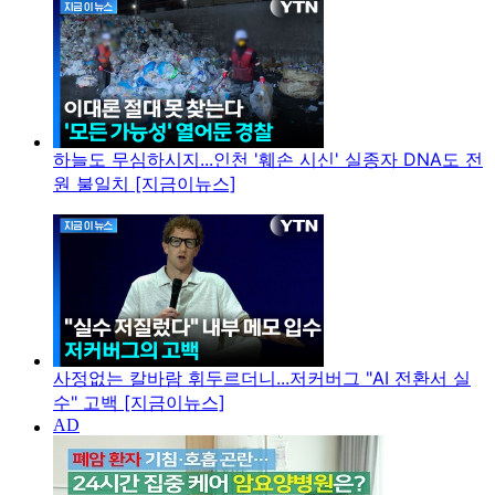
하늘도 무심하시지...인천 '훼손 시신' 실종자 DNA도 전
원 불일치 [지금이뉴스]
사정없는 칼바람 휘두르더니...저커버그 "AI 전환서 실
수" 고백 [지금이뉴스]