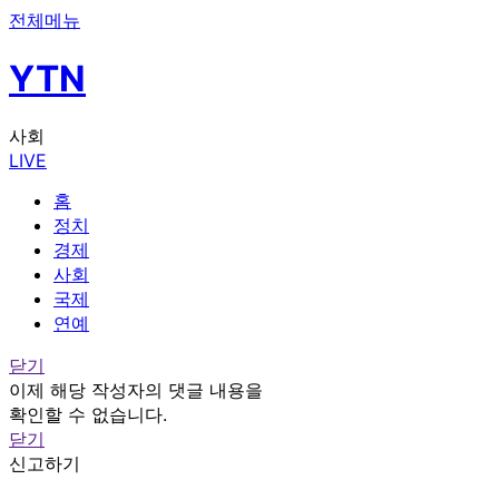
전체메뉴
YTN
사회
LIVE
홈
정치
경제
사회
국제
연예
닫기
이제 해당 작성자의 댓글 내용을
확인할 수 없습니다.
닫기
신고하기