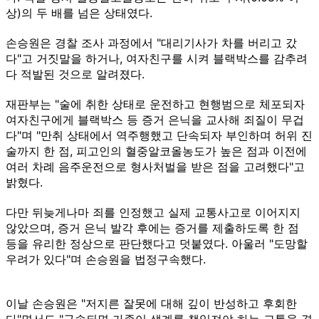
상)의 두 배를 넘은 상태였다.
손승원은 경찰 조사 과정에서 "대리기사가 차를 버리고 갔
다"고 거짓말을 하거나, 여자친구를 시켜 블랙박스를 감추려
다 적발된 것으로 알려졌다.
재판부는 "술에 취한 상태로 운전하고 현행범으로 체포되자
여자친구에게 블랙박스 등 증거 은닉을 교사해 죄질이 무겁
다"며 "만취 상태에서 역주행했고 단속되자 부인하며 허위 진
술까지 한 점, 피고인의 혈중알코올농도가 높은 점과 이전에
여러 차례 음주운전으로 형사처벌을 받은 점을 고려했다"고
밝혔다.
다만 뒤늦게나마 죄를 인정했고 실제 교통사고로 이어지지
않았으며, 증거 은닉 발각 후에는 증거를 제출하도록 한 점
등을 유리한 정상으로 판단했다고 덧붙였다. 아울러 "도망할
우려가 있다"며 손승원을 법정구속했다.
이날 손승원은 "저지른 잘못에 대해 깊이 반성하고 후회한
다"면서도 "구속되면 가족이 생계를 책임져야 하는 고통을 겪