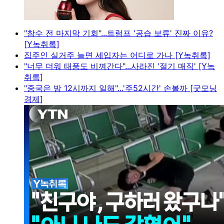
"참수 전 마지막 기회"...트럼프 '공습 보류' 진짜 이유?
[Y녹취록]
집주인 실거주 늘면 세입자는 어디로 가나 [Y녹취록]
"너무 더워 태풍도 비껴간다"...사라진 '절기 매직' [Y녹
취록]
"중국은 밤 12시까지 일해"...'주52시간' 손볼까 [굿모닝
경제]