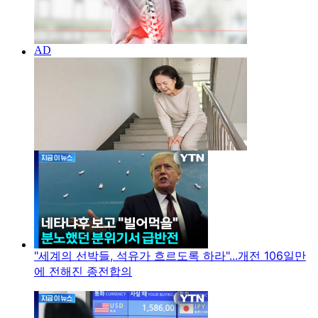
"세계의 선박들, 석유가 흐르도록 하라"...개전 106일만
에 전해진 종전합의