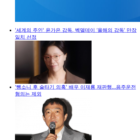
'세계의 주인' 윤가은 감독, 벡델데이 ‘올해의 감독’ 만장
일치 선정
'뺑소니 후 술타기 의혹' 배우 이재룡 재판행…음주운전
혐의는 제외