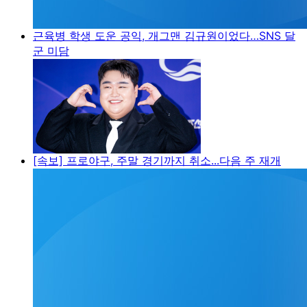
근육병 학생 도운 공익, 개그맨 김규원이었다…SNS 달
군 미담
[속보] 프로야구, 주말 경기까지 취소...다음 주 재개