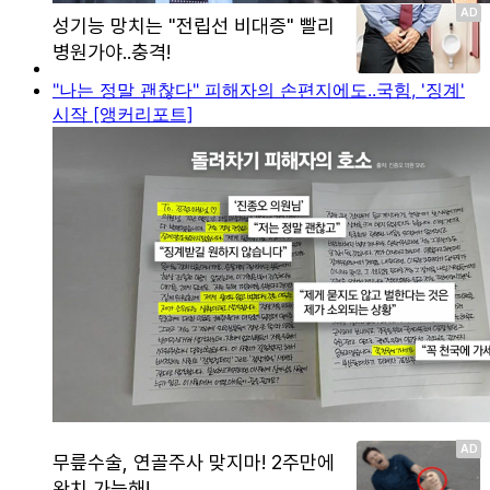
"나는 정말 괜찮다" 피해자의 손편지에도..국힘, '징계'
시작 [앵커리포트]