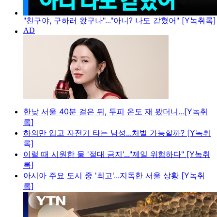
"친구야, 구하러 왔구나"..."아니? 나도 갇혔어" [Y녹취록]
한낮 서울 40분 걸은 뒤, 두피 온도 재 봤더니...[Y녹취
록]
하의만 입고 자전거 타는 남성...처벌 가능할까? [Y녹취
록]
이럴 때 시원한 물 '절대 금지'..."제일 위험하다" [Y녹취
록]
아시아 주요 도시 중 '최고'...지독한 서울 상황 [Y녹취
록]