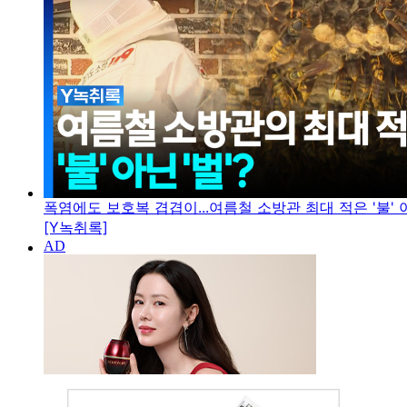
폭염에도 보호복 겹겹이...여름철 소방관 최대 적은 '불' 아
[Y녹취록]