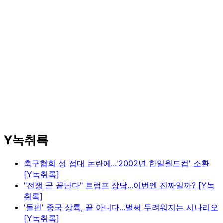
Y녹취록
축구협회 성 접대 논란에...'2002년 한일월드컵' 소환
[Y녹취록]
"전쟁 곧 끝난다" 트럼프 장담...이번엔 진짜일까? [Y녹
취록]
'돌핀' 중국 상륙, 끝 아니다...벌써 두려워지는 시나리오
[Y녹취록]