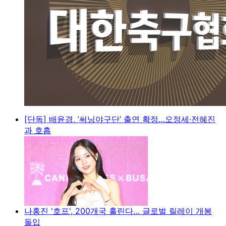
[단독] 배윤경, ’써닝야구단‘ 출연 확정…오정세·전혜진
과 호흡
나홍진 '호프', 200개국 홀린다… 글로벌 릴레이 개봉
돌입