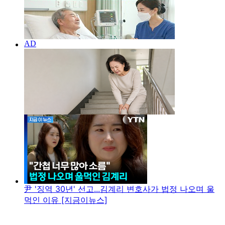
尹 '징역 30년' 선고...김계리 변호사가 법정 나오며 울
먹인 이유 [지금이뉴스]