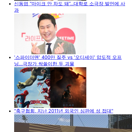
신동엽 “마이크 안 차도 돼”...대학로 소극장 발언에 사
과
'스파이더맨' 400만 질주 vs '오디세이' 압도적 오프
닝…극장가 싹쓸이한 두 괴물
"축구협회, 지난 2011년 외국인 심판에 성 접대"