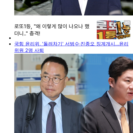
국힘 윤리위, '돌려차기' 서범수·진종오 징계개시…윤리
위원 2명 사퇴