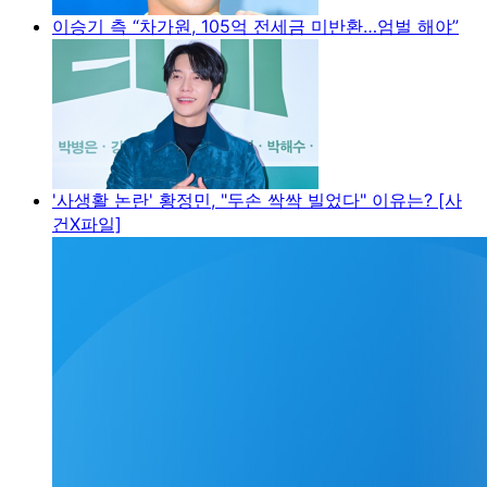
이승기 측 “차가원, 105억 전세금 미반환…엄벌 해야”
'사생활 논란' 황정민, "두손 싹싹 빌었다" 이유는? [사
건X파일]