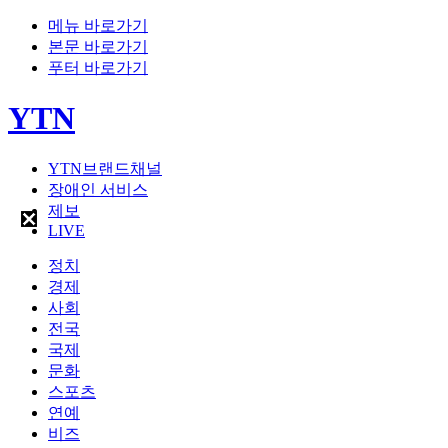
메뉴 바로가기
본문 바로가기
푸터 바로가기
YTN
YTN브랜드채널
장애인 서비스
제보
LIVE
정치
경제
사회
전국
국제
문화
스포츠
연예
비즈