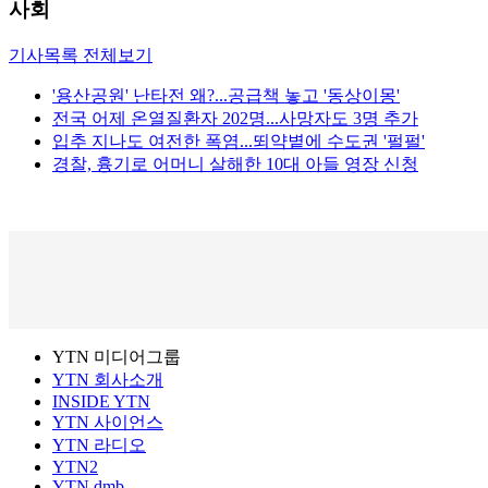
사회
기사목록 전체보기
'용산공원' 난타전 왜?...공급책 놓고 '동상이몽'
전국 어제 온열질환자 202명...사망자도 3명 추가
입추 지나도 여전한 폭염...뙤약볕에 수도권 '펄펄'
경찰, 흉기로 어머니 살해한 10대 아들 영장 신청
YTN 미디어그룹
YTN 회사소개
INSIDE YTN
YTN 사이언스
YTN 라디오
YTN2
YTN dmb