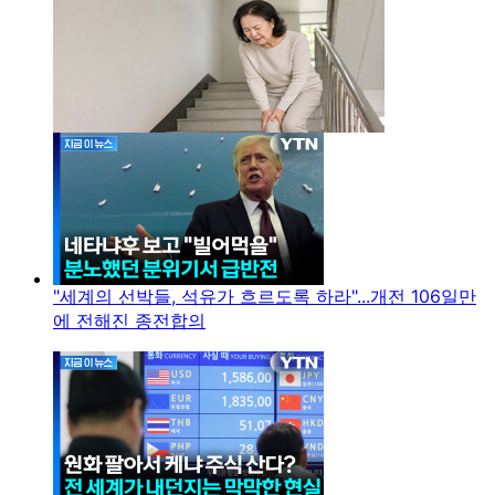
"세계의 선박들, 석유가 흐르도록 하라"...개전 106일만
에 전해진 종전합의