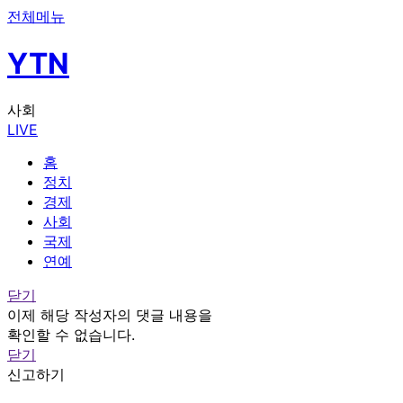
전체메뉴
YTN
사회
LIVE
홈
정치
경제
사회
국제
연예
닫기
이제 해당 작성자의 댓글 내용을
확인할 수 없습니다.
닫기
신고하기