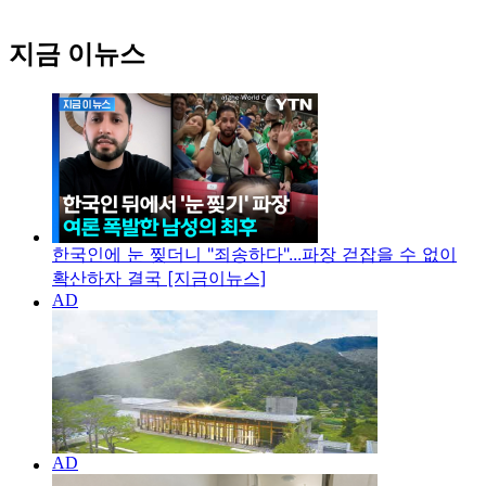
지금 이뉴스
한국인에 눈 찢더니 "죄송하다"...파장 걷잡을 수 없이
확산하자 결국 [지금이뉴스]