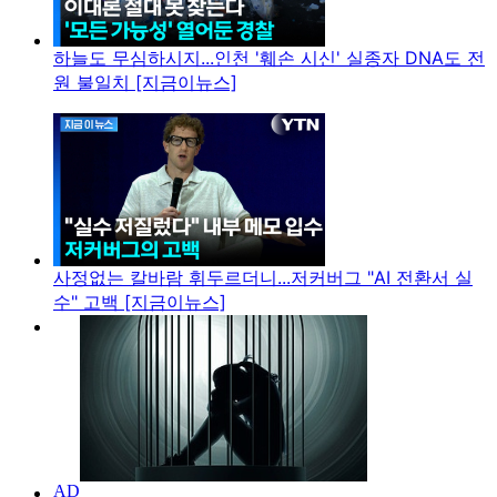
하늘도 무심하시지...인천 '훼손 시신' 실종자 DNA도 전
원 불일치 [지금이뉴스]
사정없는 칼바람 휘두르더니...저커버그 "AI 전환서 실
수" 고백 [지금이뉴스]