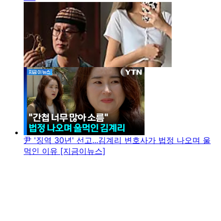
尹 '징역 30년' 선고...김계리 변호사가 법정 나오며 울
먹인 이유 [지금이뉴스]