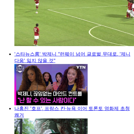
'스타뉴스룸' 박제니 "런웨이 넘어 글로벌 무대로, '제니
다움' 잃지 않을 것"
나홍진 '호프', 프랑스 칸·뉴욕 이어 토론토 영화제 초청
쾌거