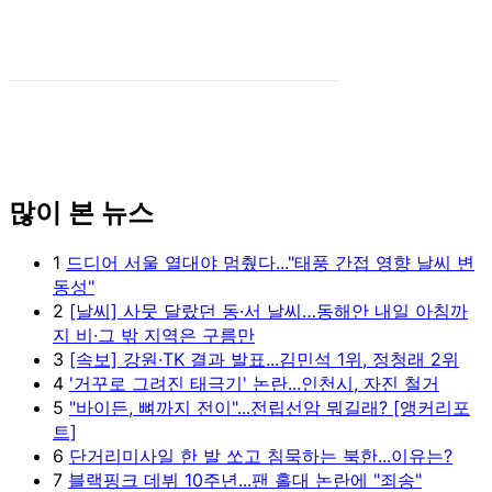
많이 본 뉴스
1
드디어 서울 열대야 멈췄다..."태풍 간접 영향 날씨 변
동성"
2
[날씨] 사뭇 달랐던 동·서 날씨…동해안 내일 아침까
지 비·그 밖 지역은 구름만
3
[속보] 강원·TK 결과 발표...김민석 1위, 정청래 2위
4
'거꾸로 그려진 태극기' 논란...인천시, 자진 철거
5
"바이든, 뼈까지 전이"...전립선암 뭐길래? [앵커리포
트]
6
단거리미사일 한 발 쏘고 침묵하는 북한...이유는?
7
블랙핑크 데뷔 10주년...팬 홀대 논란에 "죄송"