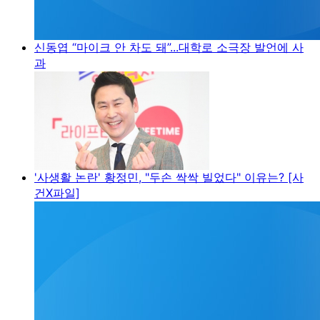
신동엽 “마이크 안 차도 돼”...대학로 소극장 발언에 사
과
'사생활 논란' 황정민, "두손 싹싹 빌었다" 이유는? [사
건X파일]