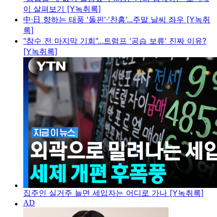
이 살펴보기 [Y녹취록]
中·日 향하는 태풍 '돌핀'·'찬홈'...주말 날씨 좌우 [Y녹취
록]
"참수 전 마지막 기회"...트럼프 '공습 보류' 진짜 이유?
[Y녹취록]
집주인 실거주 늘면 세입자는 어디로 가나 [Y녹취록]