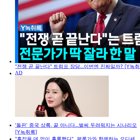
"전쟁 곧 끝난다" 트럼프 장담...이번엔 진짜일까? [Y녹취
'돌핀' 중국 상륙, 끝 아니다...벌써 두려워지는 시나리오
[Y녹취록]
"흠잡을 데 없이 훌륭했다"...평론가와 함께하는 오디세