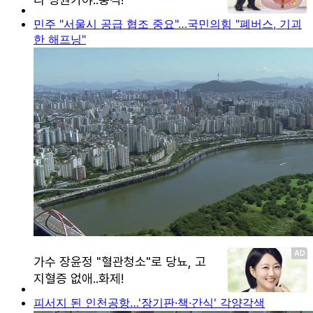
민주 "서울시 공급 협조 중요"…국민의힘 "폐버스, 기괴
한 해프닝"
피서지 된 인천공항…'장기판·책·간식' 각양각색