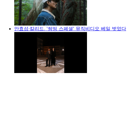
안효섭·칼리드, '썸띵 스페셜' 뮤직비디오 베일 벗었다