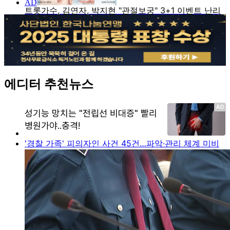
에디터 추천뉴스
'경찰 가족' 피의자인 사건 45건…파악·관리 체계 미비