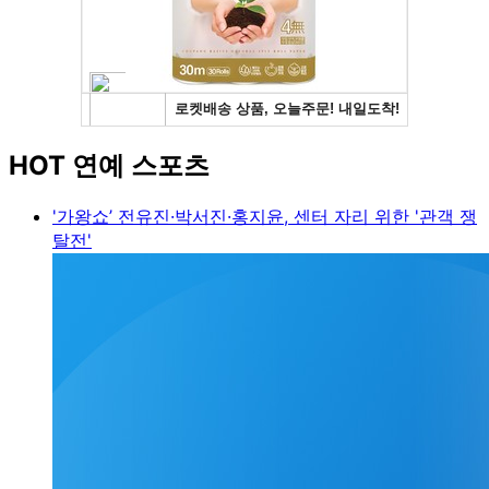
HOT 연예 스포츠
'가왕쇼’ 전유진·박서진·홍지윤, 센터 자리 위한 '관객 쟁
탈전'