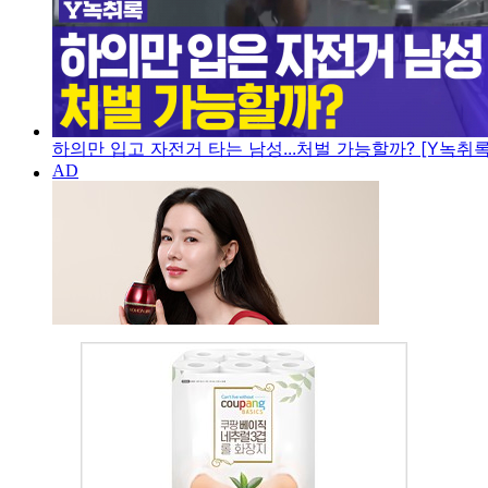
하의만 입고 자전거 타는 남성...처벌 가능할까? [Y녹취록