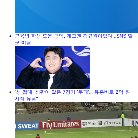
근육병 학생 도운 공익, 개그맨 김규원이었다…SNS 달
군 미담
'성 접대' 심판이 맡은 7경기 '무패'..."유흥비로 2억 원
사적 유용"