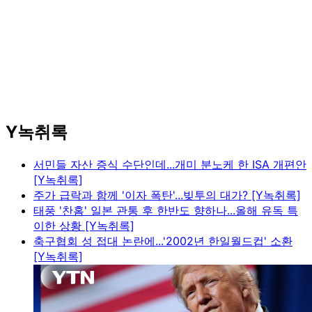
Y녹취록
서민들 자산 증식 수단인데...개미 분노케 한 ISA 개편안
[Y녹취록]
주가 급락과 함께 '이자 폭탄'...빚투의 대가? [Y녹취록]
태풍 '찬홈' 일본 관통 후 한반도 향하나...올해 유독 특
이한 상황 [Y녹취록]
축구협회 성 접대 논란에...'2002년 한일월드컵' 소환
[Y녹취록]