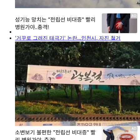
'거꾸로 그려진 태극기' 논란…인천시, 자진 철거