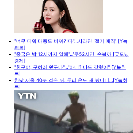
"너무 더워 태풍도 비껴간다"...사라진 '절기 매직' [Y녹
취록]
"중국은 밤 12시까지 일해"...'주52시간' 손볼까 [굿모닝
경제]
"친구야, 구하러 왔구나"..."아니? 나도 갇혔어" [Y녹취
록]
한낮 서울 40분 걸은 뒤, 두피 온도 재 봤더니...[Y녹취
록]