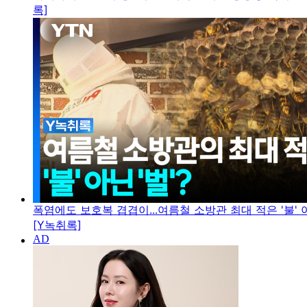
록]
폭염에도 보호복 겹겹이...여름철 소방관 최대 적은 '불' 아
[Y녹취록]