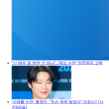
“난 배우 일 하면 안 되나”…‘태도 논란’ 정준원의 고백
'사생활 논란' 황정민, "두손 싹싹 빌었다" 이유는? [사
건X파일]