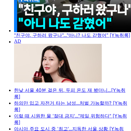
"친구야, 구하러 왔구나"..."아니? 나도 갇혔어" [Y녹취록]
한낮 서울 40분 걸은 뒤, 두피 온도 재 봤더니...[Y녹취
록]
하의만 입고 자전거 타는 남성...처벌 가능할까? [Y녹취
록]
이럴 때 시원한 물 '절대 금지'..."제일 위험하다" [Y녹취
록]
아시아 주요 도시 중 '최고'...지독한 서울 상황 [Y녹취