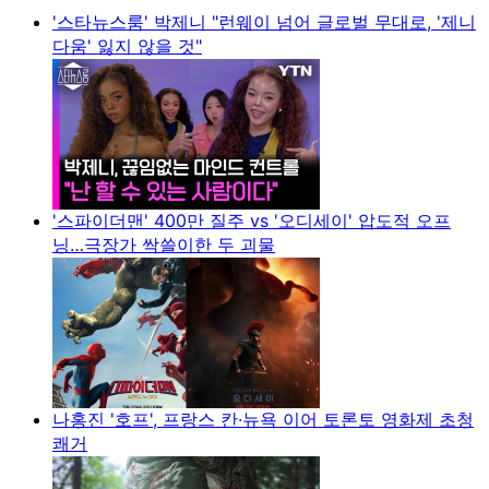
'스타뉴스룸' 박제니 "런웨이 넘어 글로벌 무대로, '제니
다움' 잃지 않을 것"
'스파이더맨' 400만 질주 vs '오디세이' 압도적 오프
닝…극장가 싹쓸이한 두 괴물
나홍진 '호프', 프랑스 칸·뉴욕 이어 토론토 영화제 초청
쾌거