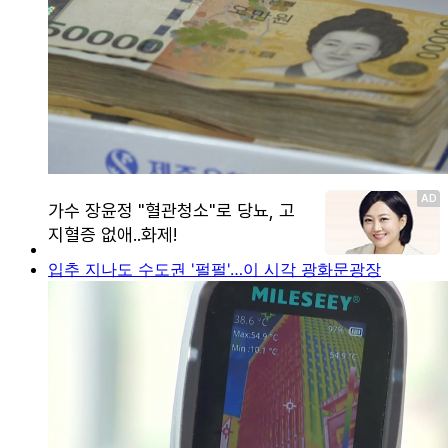
입추 지나도 수도권 '펄펄'…이 시각 광화문광장