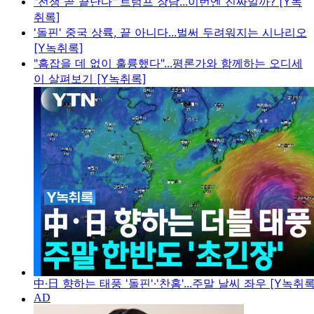
"전쟁 곧 끝난다" 트럼프 장담...이번엔 진짜일까? [Y녹
취록]
'돌핀' 중국 상륙, 끝 아니다...벌써 두려워지는 시나리오
[Y녹취록]
"흠잡을 데 없이 훌륭했다"...평론가와 함께하는 오디세
이 살펴보기 [Y녹취록]
中·日 향하는 태풍 '돌핀'·'찬홈'...주말 날씨 좌우 [Y녹취록