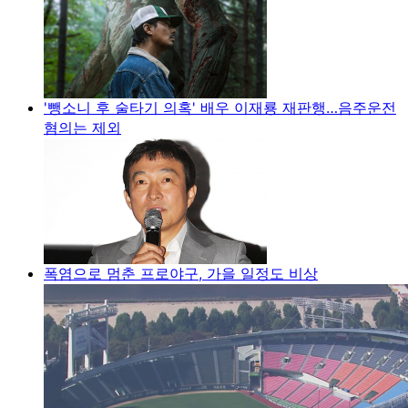
'뺑소니 후 술타기 의혹' 배우 이재룡 재판행…음주운전
혐의는 제외
폭염으로 멈춘 프로야구, 가을 일정도 비상