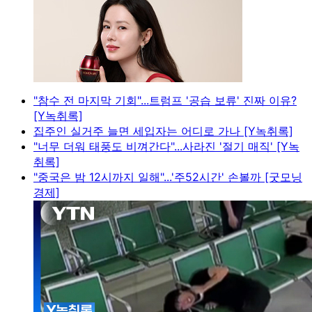
"참수 전 마지막 기회"...트럼프 '공습 보류' 진짜 이유?
[Y녹취록]
집주인 실거주 늘면 세입자는 어디로 가나 [Y녹취록]
"너무 더워 태풍도 비껴간다"...사라진 '절기 매직' [Y녹
취록]
"중국은 밤 12시까지 일해"...'주52시간' 손볼까 [굿모닝
경제]