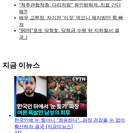
지금 이뉴스
한국인에 눈 찢더니 "죄송하다"...파장 걷잡을 수 없이
확산하자 결국 [지금이뉴스]