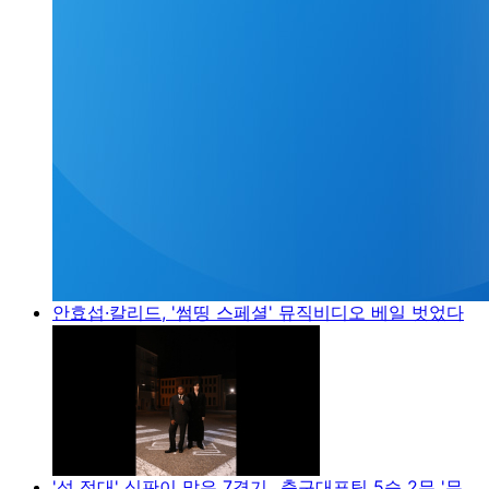
안효섭·칼리드, '썸띵 스페셜' 뮤직비디오 베일 벗었다
'성 접대' 심판이 맡은 7경기...축구대표팀 5승 2무 '무