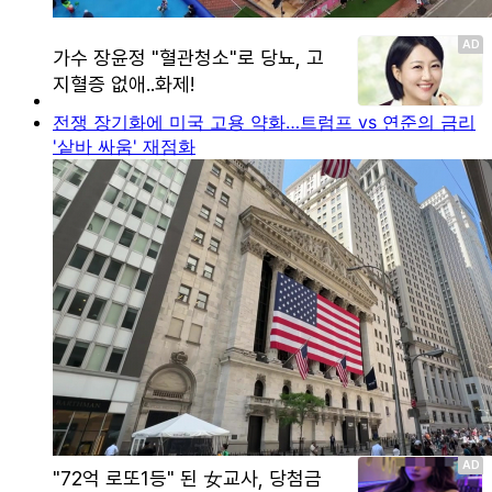
전쟁 장기화에 미국 고용 약화…트럼프 vs 연준의 금리
'샅바 싸움' 재점화