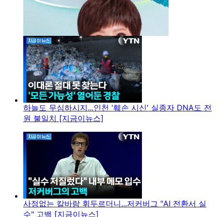
하늘도 무심하시지...인천 '훼손 시신' 실종자 DNA도 전
원 불일치 [지금이뉴스]
사정없는 칼바람 휘두르더니...저커버그 "AI 전환서 실
수" 고백 [지금이뉴스]