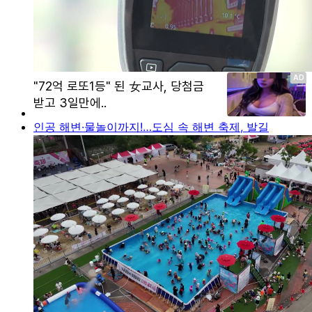
인공 해변·물놀이까지!…도심 속 해변 축제, 발길