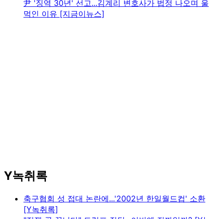
尹 '징역 30년' 선고...김계리 변호사가 법정 나오며 울
먹인 이유 [지금이뉴스]
Y녹취록
축구협회 성 접대 논란에...'2002년 한일월드컵' 소환
[Y녹취록]