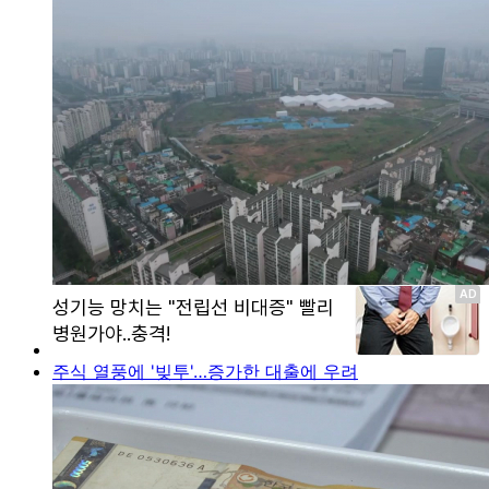
주식 열풍에 '빚투'…증가한 대출에 우려