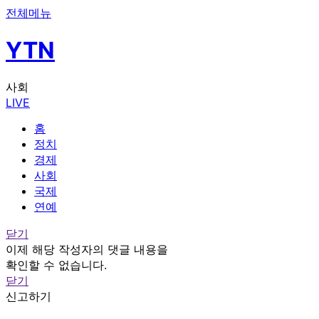
전체메뉴
YTN
사회
LIVE
홈
정치
경제
사회
국제
연예
닫기
이제 해당 작성자의 댓글 내용을
확인할 수 없습니다.
닫기
신고하기