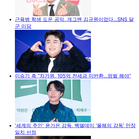
근육병 학생 도운 공익, 개그맨 김규원이었다…SNS 달
군 미담
이승기 측 “차가원, 105억 전세금 미반환…엄벌 해야”
'세계의 주인' 윤가은 감독, 벡델데이 ‘올해의 감독’ 만장
일치 선정