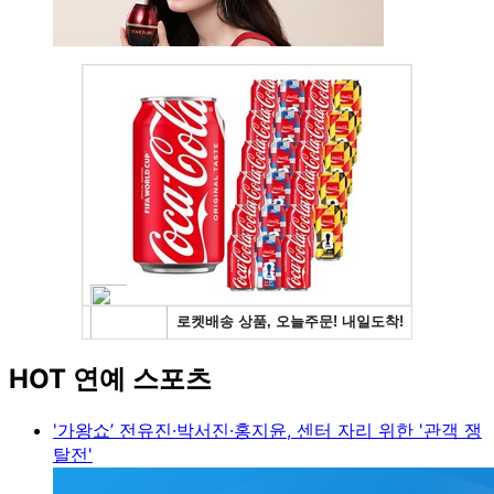
HOT 연예 스포츠
'가왕쇼’ 전유진·박서진·홍지윤, 센터 자리 위한 '관객 쟁
탈전'