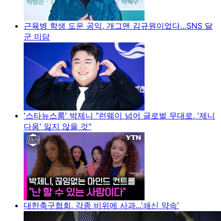
근육병 학생 도운 공익, 개그맨 김규원이었다…SNS 달
군 미담
'스타뉴스룸' 박제니 "런웨이 넘어 글로벌 무대로, '제니
다움' 잃지 않을 것"
대한축구협회, 각종 비위에 사과...'쇄신 약속'