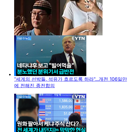
"세계의 선박들, 석유가 흐르도록 하라"...개전 106일만
에 전해진 종전합의