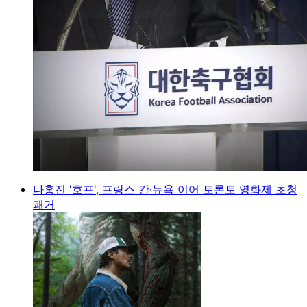
나홍진 '호프', 프랑스 칸·뉴욕 이어 토론토 영화제 초청
쾌거