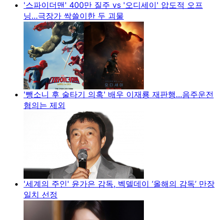
'스파이더맨' 400만 질주 vs '오디세이' 압도적 오프
닝…극장가 싹쓸이한 두 괴물
'뺑소니 후 술타기 의혹' 배우 이재룡 재판행…음주운전
혐의는 제외
'세계의 주인' 윤가은 감독, 벡델데이 ‘올해의 감독’ 만장
일치 선정