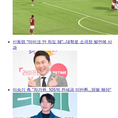
신동엽 “마이크 안 차도 돼”...대학로 소극장 발언에 사
과
이승기 측 “차가원, 105억 전세금 미반환…엄벌 해야”