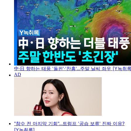
中·日 향하는 태풍 '돌핀'·'찬홈'...주말 날씨 좌우 [Y녹취록
"참수 전 마지막 기회"...트럼프 '공습 보류' 진짜 이유?
[Y녹취록]