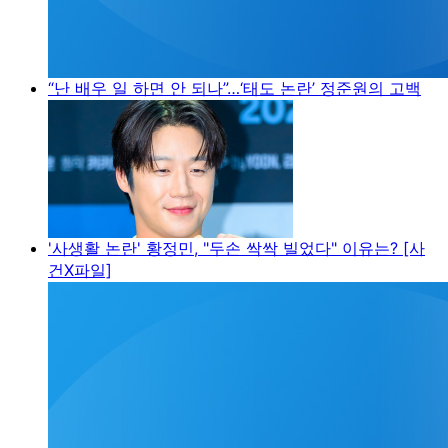
“난 배우 일 하면 안 되나”…‘태도 논란’ 정준원의 고백
'사생활 논란' 황정민, "두손 싹싹 빌었다" 이유는? [사
건X파일]