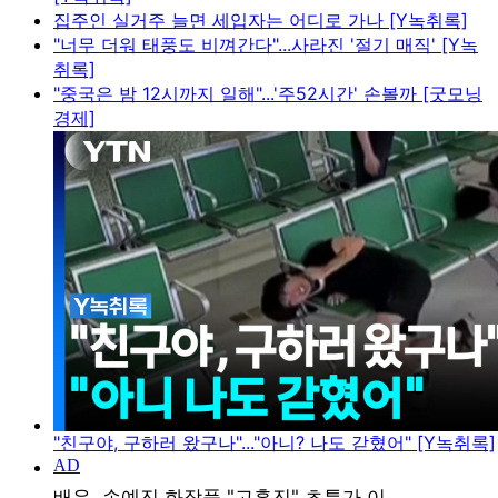
집주인 실거주 늘면 세입자는 어디로 가나 [Y녹취록]
"너무 더워 태풍도 비껴간다"...사라진 '절기 매직' [Y녹
취록]
"중국은 밤 12시까지 일해"...'주52시간' 손볼까 [굿모닝
경제]
"친구야, 구하러 왔구나"..."아니? 나도 갇혔어" [Y녹취록]