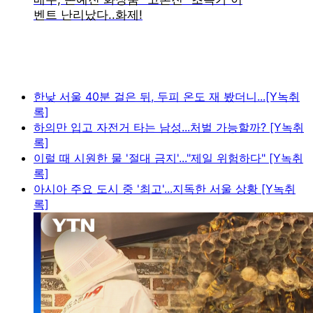
한낮 서울 40분 걸은 뒤, 두피 온도 재 봤더니...[Y녹취
록]
하의만 입고 자전거 타는 남성...처벌 가능할까? [Y녹취
록]
이럴 때 시원한 물 '절대 금지'..."제일 위험하다" [Y녹취
록]
아시아 주요 도시 중 '최고'...지독한 서울 상황 [Y녹취
록]