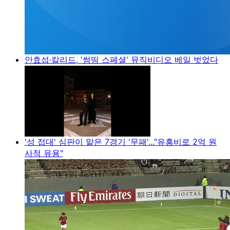
안효섭·칼리드, '썸띵 스페셜' 뮤직비디오 베일 벗었다
'성 접대' 심판이 맡은 7경기 '무패'..."유흥비로 2억 원
사적 유용"