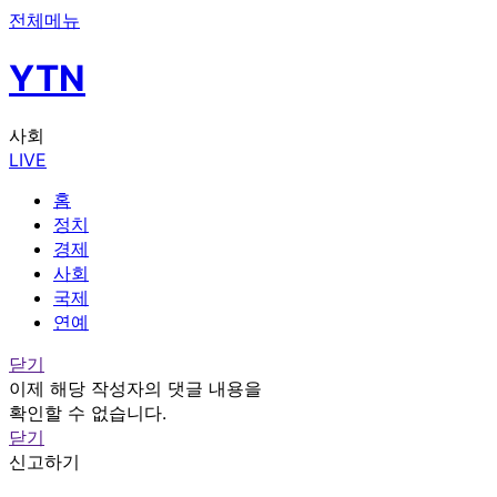
전체메뉴
YTN
사회
LIVE
홈
정치
경제
사회
국제
연예
닫기
이제 해당 작성자의 댓글 내용을
확인할 수 없습니다.
닫기
신고하기