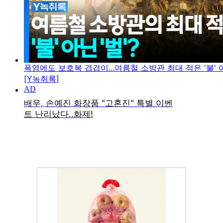
폭염에도 보호복 겹겹이...여름철 소방관 최대 적은 '불' 아
[Y녹취록]