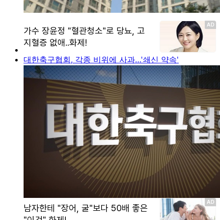
대한축구협회, 각종 비위에 사과…'쇄신 약속'