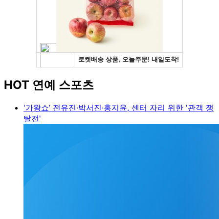
HOT 연예 스포츠
'가왕쇼’ 전유진·박서진·홍지윤, 센터 자리 위한 '관객 쟁
탈전'