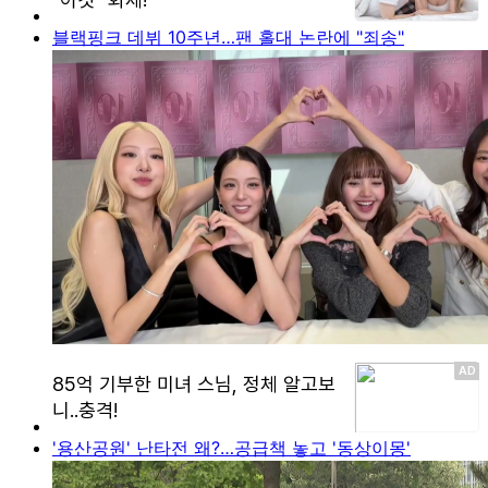
블랙핑크 데뷔 10주년…팬 홀대 논란에 "죄송"
'용산공원' 난타전 왜?…공급책 놓고 '동상이몽'