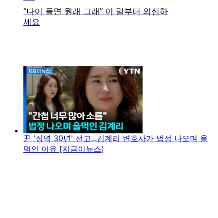
尹 '징역 30년' 선고...김계리 변호사가 법정 나오며 울
먹인 이유 [지금이뉴스]