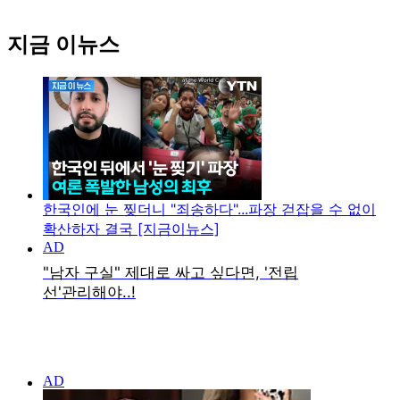
지금 이뉴스
한국인에 눈 찢더니 "죄송하다"...파장 걷잡을 수 없이
확산하자 결국 [지금이뉴스]