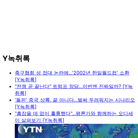
Y녹취록
축구협회 성 접대 논란에...'2002년 한일월드컵' 소환
[Y녹취록]
"전쟁 곧 끝난다" 트럼프 장담...이번엔 진짜일까? [Y녹
취록]
'돌핀' 중국 상륙, 끝 아니다...벌써 두려워지는 시나리오
[Y녹취록]
"흠잡을 데 없이 훌륭했다"...평론가와 함께하는 오디세
이 살펴보기 [Y녹취록]