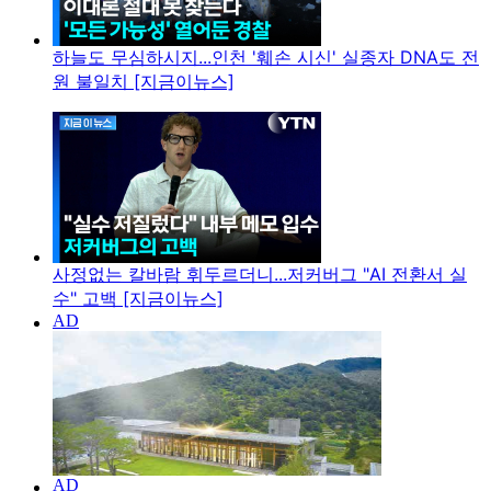
하늘도 무심하시지...인천 '훼손 시신' 실종자 DNA도 전
원 불일치 [지금이뉴스]
사정없는 칼바람 휘두르더니...저커버그 "AI 전환서 실
수" 고백 [지금이뉴스]