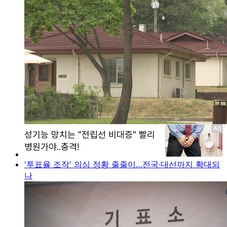
'투표율 조작' 의심 정황 줄줄이…전국·대선까지 확대되
나