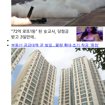
부동산 공급대책 곧 발표…물량 확대·조기 착공 '중점'