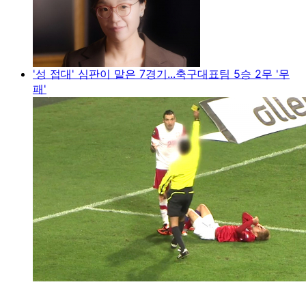
'성 접대' 심판이 맡은 7경기...축구대표팀 5승 2무 '무
패'