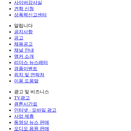
사이버감사실
견학 신청
성폭력신고센터
알립니다
공지사항
공고
채용공고
채널 안내
앵커 소개
리더스 뉴스레터
경품이벤트
위치 및 연락처
이용 도움말
광고 및 비즈니스
TV광고
큐톤시간표
인터넷 · 모바일 광고
사업 제휴
동영상 뉴스 판매
오디오 음원 판매