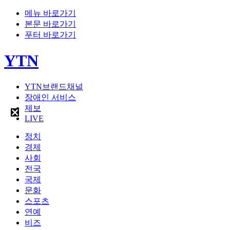
메뉴 바로가기
본문 바로가기
푸터 바로가기
YTN
YTN브랜드채널
장애인 서비스
제보
LIVE
정치
경제
사회
전국
국제
문화
스포츠
연예
비즈