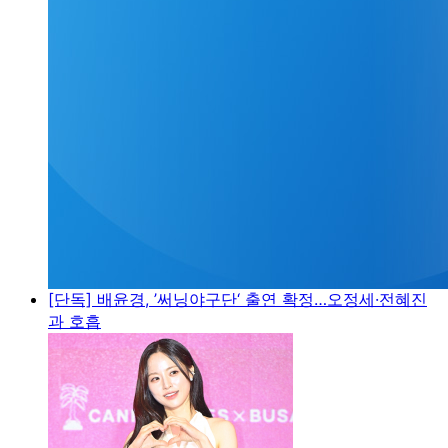
[단독] 배윤경, ’써닝야구단‘ 출연 확정…오정세·전혜진
과 호흡