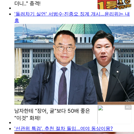
'돌려차기 실언' 서범수·진종오 징계 개시…윤리위는 내
홍
'선관위 특검', 추천 절차 돌입…여야 동상이몽?