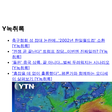
Y녹취록
축구협회 성 접대 논란에...'2002년 한일월드컵' 소환
[Y녹취록]
"전쟁 곧 끝난다" 트럼프 장담...이번엔 진짜일까? [Y녹
취록]
'돌핀' 중국 상륙, 끝 아니다...벌써 두려워지는 시나리오
[Y녹취록]
"흠잡을 데 없이 훌륭했다"...평론가와 함께하는 오디세
이 살펴보기 [Y녹취록]