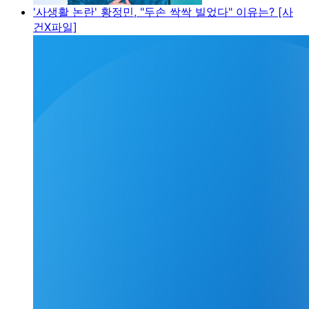
'사생활 논란' 황정민, "두손 싹싹 빌었다" 이유는? [사
건X파일]