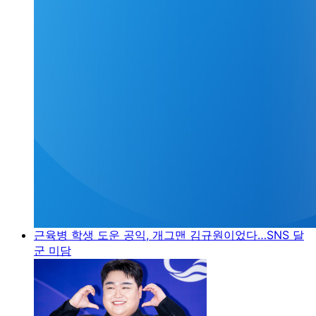
근육병 학생 도운 공익, 개그맨 김규원이었다…SNS 달
군 미담