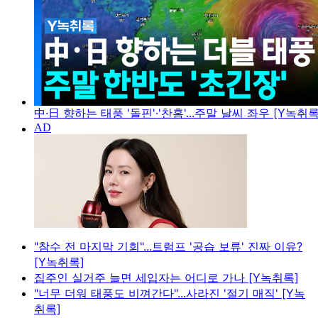
中·日 향하는 태풍 '돌핀'·'찬홈'...주말 날씨 좌우 [Y녹취록
"참수 전 마지막 기회"...트럼프 '공습 보류' 진짜 이유?
[Y녹취록]
집주인 실거주 늘면 세입자는 어디로 가나 [Y녹취록]
"너무 더워 태풍도 비껴간다"...사라진 '절기 매직' [Y녹
취록]