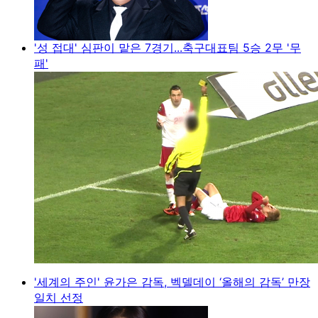
'성 접대' 심판이 맡은 7경기...축구대표팀 5승 2무 '무
패'
'세계의 주인' 윤가은 감독, 벡델데이 ‘올해의 감독’ 만장
일치 선정