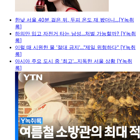
한낮 서울 40분 걸은 뒤, 두피 온도 재 봤더니...[Y녹취
록]
하의만 입고 자전거 타는 남성...처벌 가능할까? [Y녹취
록]
이럴 때 시원한 물 '절대 금지'..."제일 위험하다" [Y녹취
록]
아시아 주요 도시 중 '최고'...지독한 서울 상황 [Y녹취
록]