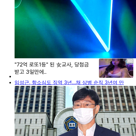
임성근, 항소심도 징역 3년…채 상병 순직 3년여 만