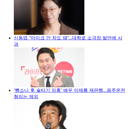
신동엽 “마이크 안 차도 돼”...대학로 소극장 발언에 사
과
'뺑소니 후 술타기 의혹' 배우 이재룡 재판행…음주운전
혐의는 제외