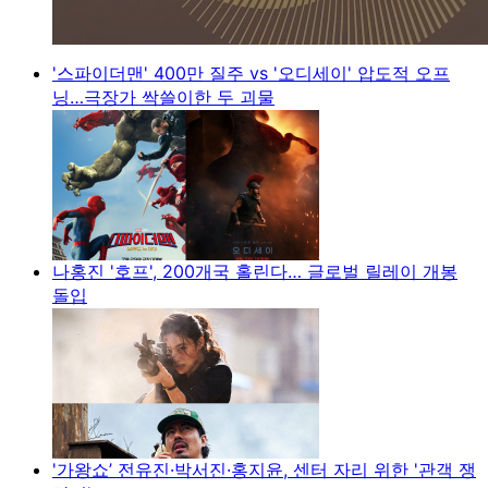
'스파이더맨' 400만 질주 vs '오디세이' 압도적 오프
닝…극장가 싹쓸이한 두 괴물
나홍진 '호프', 200개국 홀린다… 글로벌 릴레이 개봉
돌입
'가왕쇼’ 전유진·박서진·홍지윤, 센터 자리 위한 '관객 쟁