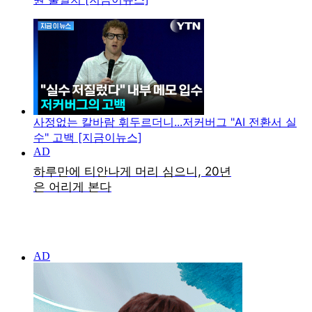
사정없는 칼바람 휘두르더니...저커버그 "AI 전환서 실
수" 고백 [지금이뉴스]