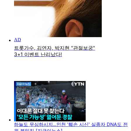
하늘도 무심하시지...인천 '훼손 시신' 실종자 DNA도 전
원 불일치 [지금이뉴스]