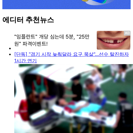
에디터 추천뉴스
[단독] "경기 시작 늦춰달라 요구 묵살"…선수 탈진하자
1시간 연기