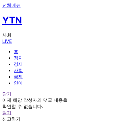
전체메뉴
YTN
사회
LIVE
홈
정치
경제
사회
국제
연예
닫기
이제 해당 작성자의 댓글 내용을
확인할 수 없습니다.
닫기
신고하기