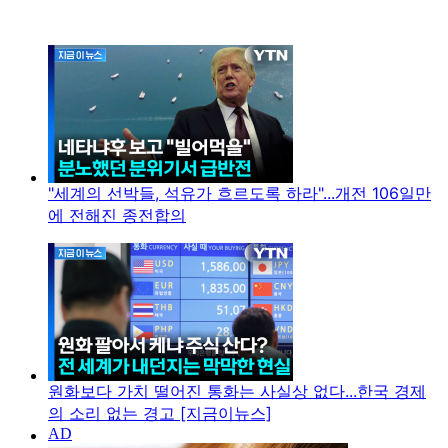
"세계의 선박들, 석유가 흐르도록 하라"...개전 106일만
에 전해진 종전합의
원화보다 가치 떨어진 통화는 사실상 없다...한국 경제
의 소리 없는 경고 [지금이뉴스]