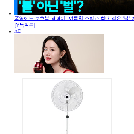
폭염에도 보호복 겹겹이...여름철 소방관 최대 적은 '불' 아
[Y녹취록]