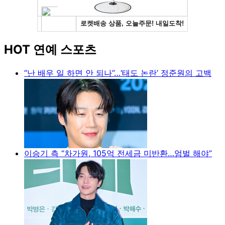
HOT 연예 스포츠
“난 배우 일 하면 안 되나”…‘태도 논란’ 정준원의 고백
이승기 측 “차가원, 105억 전세금 미반환…엄벌 해야”