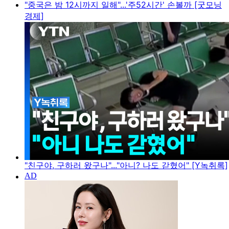
"중국은 밤 12시까지 일해"...'주52시간' 손볼까 [굿모닝
경제]
"친구야, 구하러 왔구나"..."아니? 나도 갇혔어" [Y녹취록]