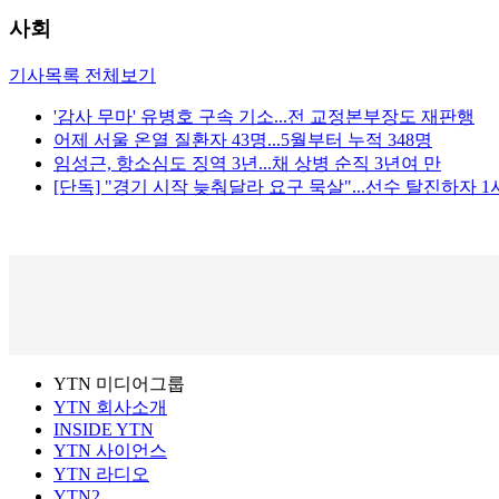
사회
기사목록 전체보기
'감사 무마' 유병호 구속 기소...전 교정본부장도 재판행
어제 서울 온열 질환자 43명...5월부터 누적 348명
임성근, 항소심도 징역 3년...채 상병 순직 3년여 만
[단독] "경기 시작 늦춰달라 요구 묵살"...선수 탈진하자 
YTN 미디어그룹
YTN 회사소개
INSIDE YTN
YTN 사이언스
YTN 라디오
YTN2