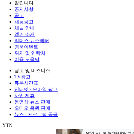
알립니다
공지사항
공고
채용공고
채널 안내
앵커 소개
리더스 뉴스레터
경품이벤트
위치 및 연락처
이용 도움말
광고 및 비즈니스
TV광고
큐톤시간표
인터넷 · 모바일 광고
사업 제휴
동영상 뉴스 판매
오디오 음원 판매
뉴스 · 프로그램 공급
YTN
㈜와이티엔
서울특별시 마포구 상암산로 76 (상암동)
대표전화: 0