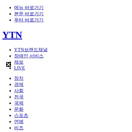
메뉴 바로가기
본문 바로가기
푸터 바로가기
YTN
YTN브랜드채널
장애인 서비스
제보
LIVE
정치
경제
사회
전국
국제
문화
스포츠
연예
비즈