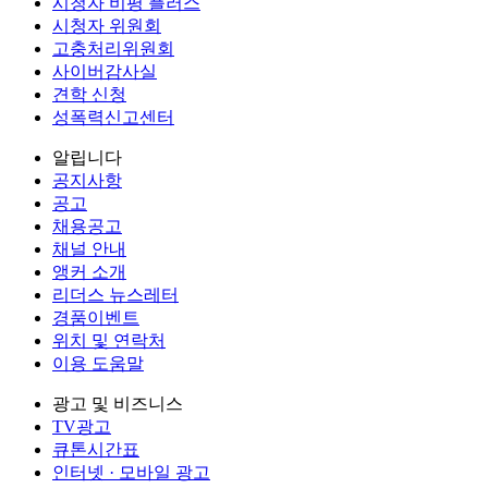
시청자 비평 플러스
시청자 위원회
고충처리위원회
사이버감사실
견학 신청
성폭력신고센터
알립니다
공지사항
공고
채용공고
채널 안내
앵커 소개
리더스 뉴스레터
경품이벤트
위치 및 연락처
이용 도움말
광고 및 비즈니스
TV광고
큐톤시간표
인터넷 · 모바일 광고