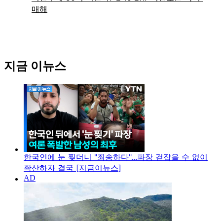
지금 이뉴스
한국인에 눈 찢더니 "죄송하다"...파장 걷잡을 수 없이
확산하자 결국 [지금이뉴스]