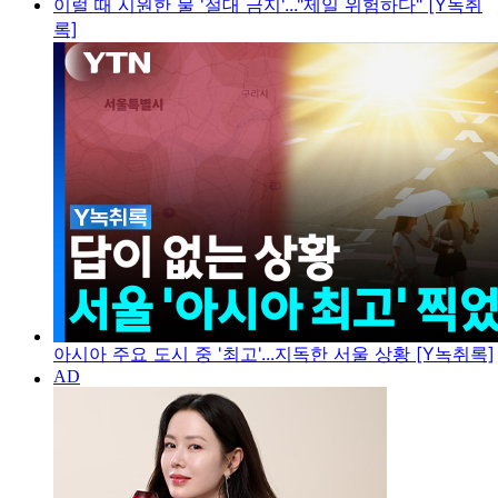
이럴 때 시원한 물 '절대 금지'..."제일 위험하다" [Y녹취
록]
아시아 주요 도시 중 '최고'...지독한 서울 상황 [Y녹취록]