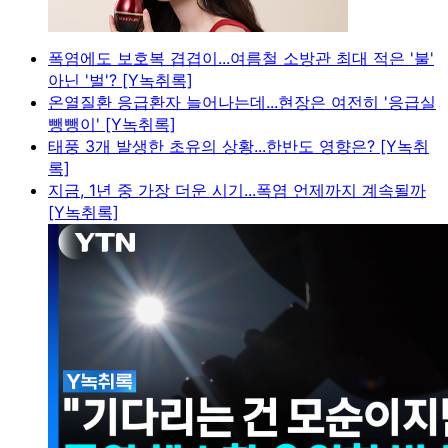
폭염에도 보호복 겹겹이...여름철 소방관 최대 적은 '불'
아닌 '벌'? [Y녹취록]
온열질환 응급환자 늘어나는데...현장은 여전히 '응급실
뺑뺑이' [Y녹취록]
태풍 3개 발생한 초유의 상황...한반도 영향은? [Y녹취
록]
지금, 1년 중 가장 더운 시기...폭염 언제까지 계속될까
[Y녹취록]