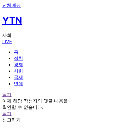
전체메뉴
YTN
사회
LIVE
홈
정치
경제
사회
국제
연예
닫기
이제 해당 작성자의 댓글 내용을
확인할 수 없습니다.
닫기
신고하기