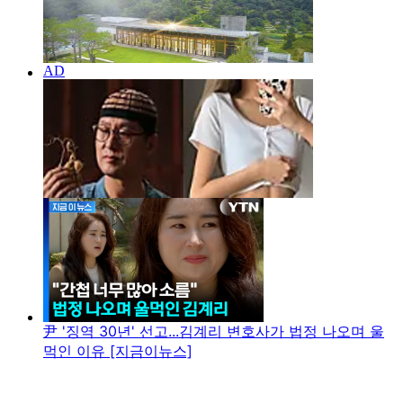
尹 '징역 30년' 선고...김계리 변호사가 법정 나오며 울
먹인 이유 [지금이뉴스]