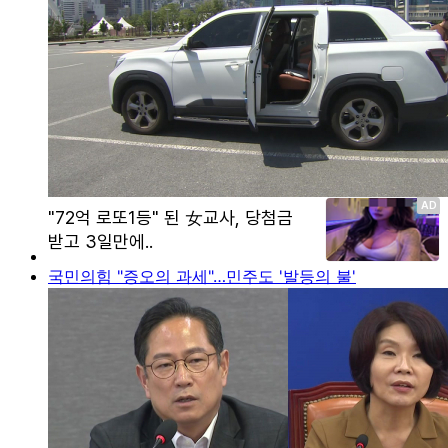
국민의힘 "증오의 과세"…민주도 '발등의 불'