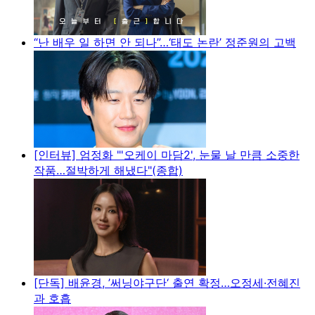
“난 배우 일 하면 안 되나”…‘태도 논란’ 정준원의 고백
[인터뷰] 엄정화 "'오케이 마담2', 눈물 날 만큼 소중한
작품…절박하게 해냈다"(종합)
[단독] 배윤경, ’써닝야구단‘ 출연 확정…오정세·전혜진
과 호흡