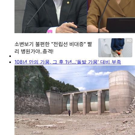
108년 만의 가뭄, 그 후 1년…'돌발 가뭄' 대비 부족