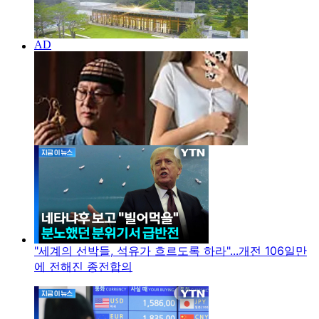
"세계의 선박들, 석유가 흐르도록 하라"...개전 106일만
에 전해진 종전합의