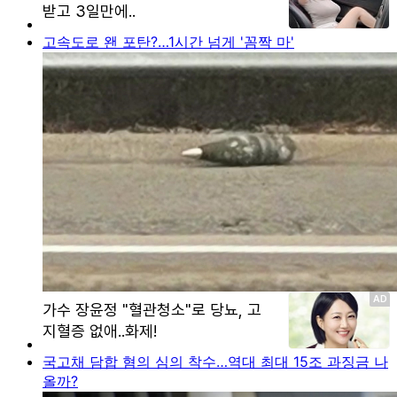
고속도로 왠 포탄?…1시간 넘게 '꼼짝 마'
국고채 담합 혐의 심의 착수…역대 최대 15조 과징금 나
올까?