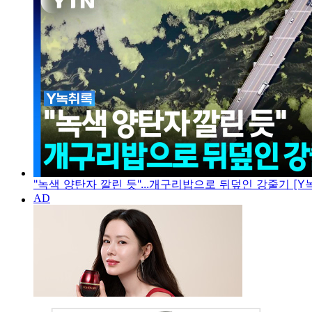
"녹색 양탄자 깔린 듯"...개구리밥으로 뒤덮인 강줄기 [Y