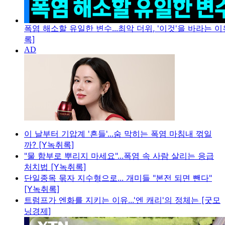
폭염 해소할 유일한 변수...최악 더위, '이것'을 바라는 이
록]
이 날부터 기압계 '흔들'...숨 막히는 폭염 마침내 꺾일
까? [Y녹취록]
"물 함부로 뿌리지 마세요"...폭염 속 사람 살리는 응급
처치법 [Y녹취록]
단일종목 묶자 지수형으로... 개미들 "본전 되면 뺀다"
[Y녹취록]
트럼프가 엔화를 지키는 이유...'엔 캐리'의 정체는 [굿모
닝경제]