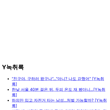
Y녹취록
"친구야, 구하러 왔구나"..."아니? 나도 갇혔어" [Y녹취
록]
한낮 서울 40분 걸은 뒤, 두피 온도 재 봤더니...[Y녹취
록]
하의만 입고 자전거 타는 남성...처벌 가능할까? [Y녹취
록]