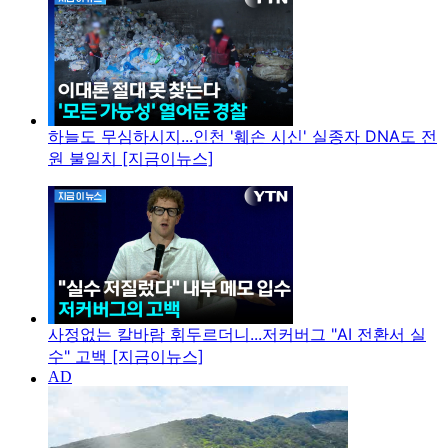
하늘도 무심하시지...인천 '훼손 시신' 실종자 DNA도 전
원 불일치 [지금이뉴스]
사정없는 칼바람 휘두르더니...저커버그 "AI 전환서 실
수" 고백 [지금이뉴스]