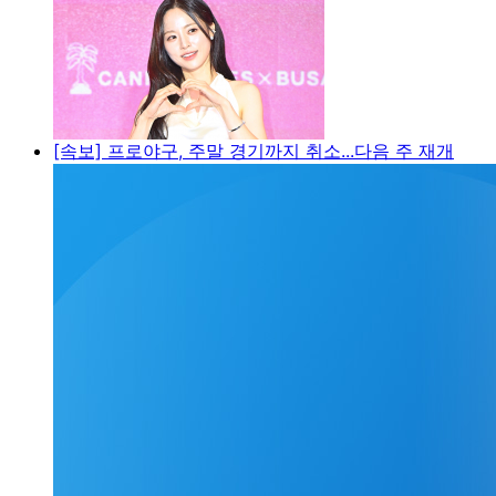
[속보] 프로야구, 주말 경기까지 취소...다음 주 재개