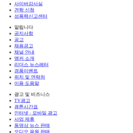
사이버감사실
견학 신청
성폭력신고센터
알립니다
공지사항
공고
채용공고
채널 안내
앵커 소개
리더스 뉴스레터
경품이벤트
위치 및 연락처
이용 도움말
광고 및 비즈니스
TV광고
큐톤시간표
인터넷 · 모바일 광고
사업 제휴
동영상 뉴스 판매
오디오 음원 판매