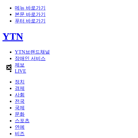
메뉴 바로가기
본문 바로가기
푸터 바로가기
YTN
YTN브랜드채널
장애인 서비스
제보
LIVE
정치
경제
사회
전국
국제
문화
스포츠
연예
비즈