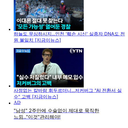
하늘도 무심하시지...인천 '훼손 시신' 실종자 DNA도 전
원 불일치 [지금이뉴스]
사정없는 칼바람 휘두르더니...저커버그 "AI 전환서 실
수" 고백 [지금이뉴스]