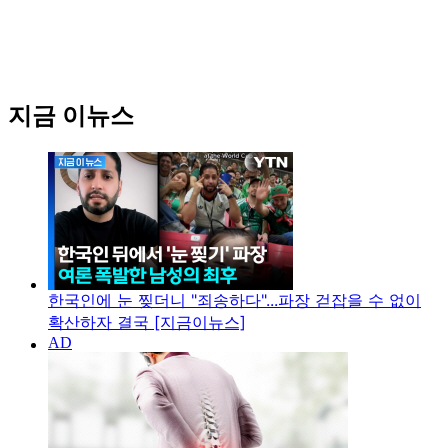
지금 이뉴스
한국인에 눈 찢더니 "죄송하다"...파장 걷잡을 수 없이
확산하자 결국 [지금이뉴스]