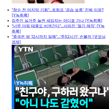
"참수 전 마지막 기회"...트럼프 '공습 보류' 진짜 이유?
[Y녹취록]
집주인 실거주 늘면 세입자는 어디로 가나 [Y녹취록]
"너무 더워 태풍도 비껴간다"...사라진 '절기 매직' [Y녹
취록]
"중국은 밤 12시까지 일해"...'주52시간' 손볼까 [굿모닝
경제]