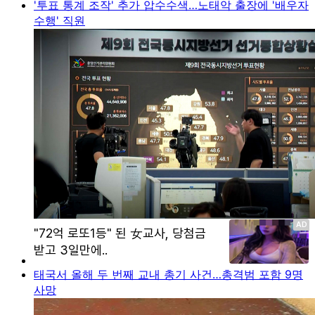
'투표 통계 조작' 추가 압수수색…노태악 출장에 '배우자
수행' 직원
태국서 올해 두 번째 교내 총기 사건…총격범 포함 9명
사망