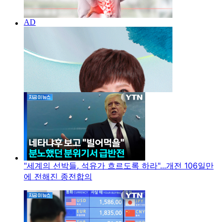
"세계의 선박들, 석유가 흐르도록 하라"...개전 106일만
에 전해진 종전합의