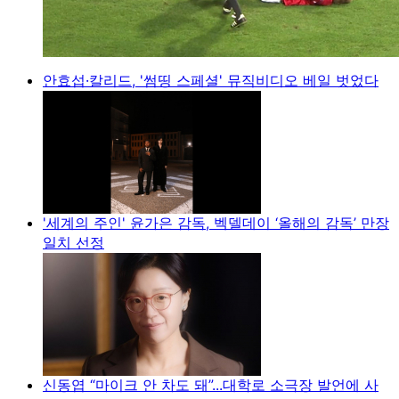
안효섭·칼리드, '썸띵 스페셜' 뮤직비디오 베일 벗었다
'세계의 주인' 윤가은 감독, 벡델데이 ‘올해의 감독’ 만장
일치 선정
신동엽 “마이크 안 차도 돼”...대학로 소극장 발언에 사