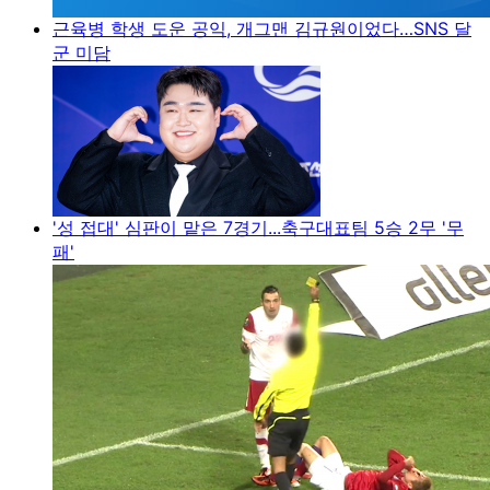
근육병 학생 도운 공익, 개그맨 김규원이었다…SNS 달
군 미담
'성 접대' 심판이 맡은 7경기...축구대표팀 5승 2무 '무
패'