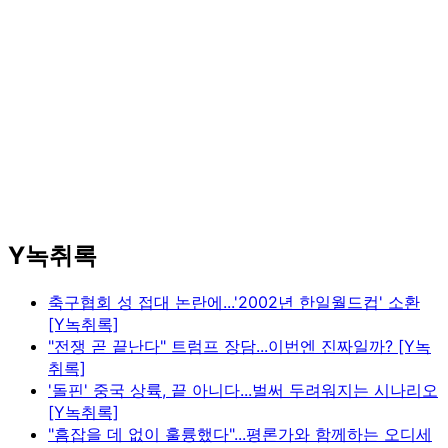
Y녹취록
축구협회 성 접대 논란에...'2002년 한일월드컵' 소환
[Y녹취록]
"전쟁 곧 끝난다" 트럼프 장담...이번엔 진짜일까? [Y녹
취록]
'돌핀' 중국 상륙, 끝 아니다...벌써 두려워지는 시나리오
[Y녹취록]
"흠잡을 데 없이 훌륭했다"...평론가와 함께하는 오디세