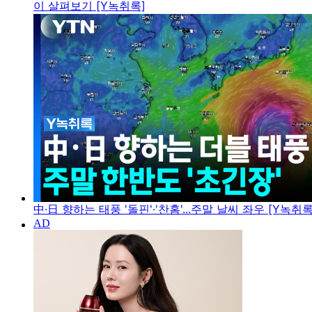
이 살펴보기 [Y녹취록]
中·日 향하는 태풍 '돌핀'·'찬홈'...주말 날씨 좌우 [Y녹취록