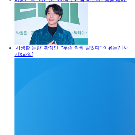
'사생활 논란' 황정민, "두손 싹싹 빌었다" 이유는? [사
건X파일]