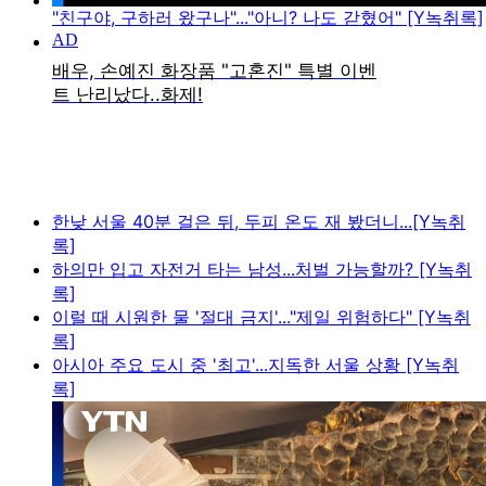
"친구야, 구하러 왔구나"..."아니? 나도 갇혔어" [Y녹취록]
한낮 서울 40분 걸은 뒤, 두피 온도 재 봤더니...[Y녹취
록]
하의만 입고 자전거 타는 남성...처벌 가능할까? [Y녹취
록]
이럴 때 시원한 물 '절대 금지'..."제일 위험하다" [Y녹취
록]
아시아 주요 도시 중 '최고'...지독한 서울 상황 [Y녹취
록]