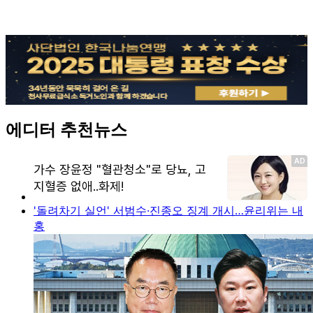
에디터 추천뉴스
'돌려차기 실언' 서범수·진종오 징계 개시…윤리위는 내
홍