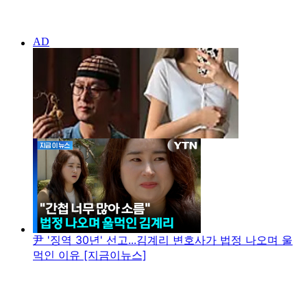
尹 '징역 30년' 선고...김계리 변호사가 법정 나오며 울
먹인 이유 [지금이뉴스]