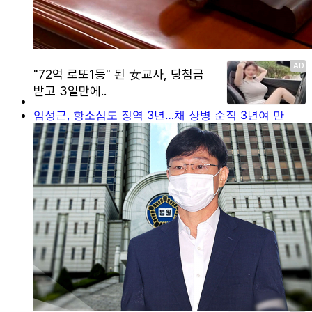
임성근, 항소심도 징역 3년…채 상병 순직 3년여 만