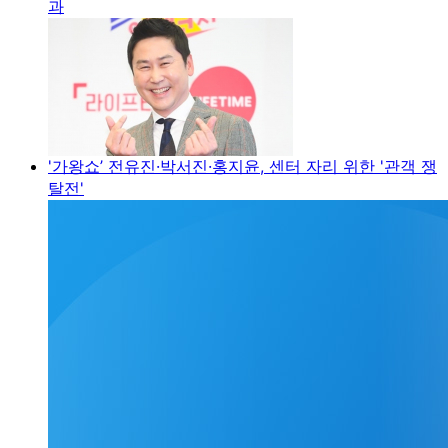
과
'가왕쇼’ 전유진·박서진·홍지윤, 센터 자리 위한 '관객 쟁
탈전'