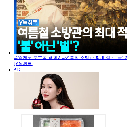
폭염에도 보호복 겹겹이...여름철 소방관 최대 적은 '불' 아
[Y녹취록]