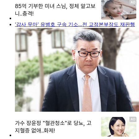
'감사 무마' 유병호 구속 기소…전 교정본부장도 재판행