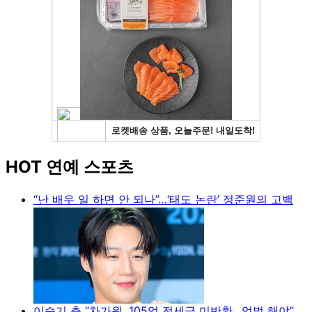
HOT 연예 스포츠
“난 배우 일 하면 안 되나”…‘태도 논란’ 정준원의 고백
이승기 측 “차가원, 105억 전세금 미반환…엄벌 해야”