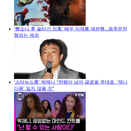
'뺑소니 후 술타기 의혹' 배우 이재룡 재판행…음주운전
혐의는 제외
'스타뉴스룸' 박제니 "런웨이 넘어 글로벌 무대로, '제니
다움' 잃지 않을 것"