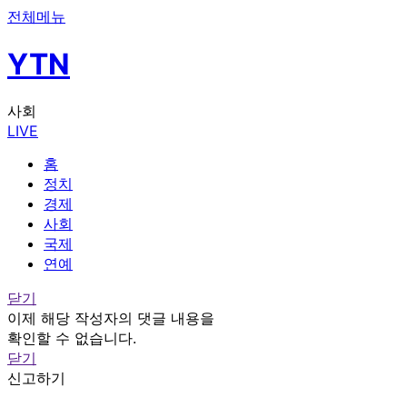
전체메뉴
YTN
사회
LIVE
홈
정치
경제
사회
국제
연예
닫기
이제 해당 작성자의 댓글 내용을
확인할 수 없습니다.
닫기
신고하기