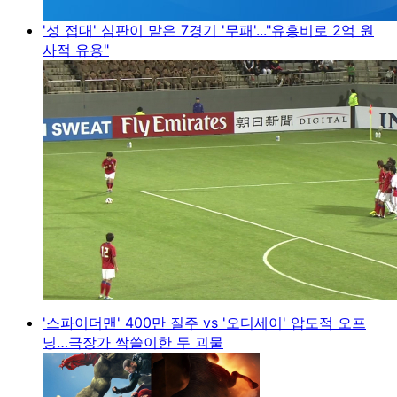
'성 접대' 심판이 맡은 7경기 '무패'..."유흥비로 2억 원
사적 유용"
'스파이더맨' 400만 질주 vs '오디세이' 압도적 오프
닝…극장가 싹쓸이한 두 괴물