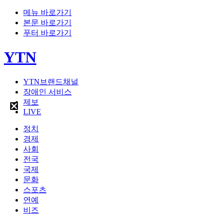
메뉴 바로가기
본문 바로가기
푸터 바로가기
YTN
YTN브랜드채널
장애인 서비스
제보
LIVE
정치
경제
사회
전국
국제
문화
스포츠
연예
비즈