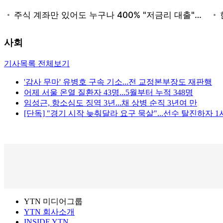
사회
기사목록 전체보기
'감사 무마' 유병호 구속 기소...전 교정본부장도 재판행
어제 서울 온열 질환자 43명...5월부터 누적 348명
임성근, 항소심도 징역 3년...채 상병 순직 3년여 만
[단독] "경기 시작 늦춰달라 요구 묵살"...선수 탈진하자 
YTN 미디어그룹
YTN 회사소개
INSIDE YTN