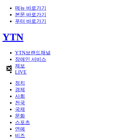
메뉴 바로가기
본문 바로가기
푸터 바로가기
YTN
YTN브랜드채널
장애인 서비스
제보
LIVE
정치
경제
사회
전국
국제
문화
스포츠
연예
비즈