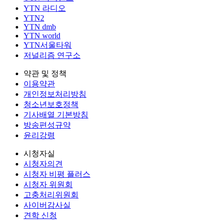
YTN 라디오
YTN2
YTN dmb
YTN world
YTN서울타워
저널리즘 연구소
약관 및 정책
이용약관
개인정보처리방침
청소년보호정책
기사배열 기본방침
방송편성규약
윤리강령
시청자실
시청자의견
시청자 비평 플러스
시청자 위원회
고충처리위원회
사이버감사실
견학 신청