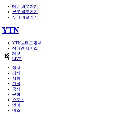
메뉴 바로가기
본문 바로가기
푸터 바로가기
YTN
YTN브랜드채널
장애인 서비스
제보
LIVE
정치
경제
사회
전국
국제
문화
스포츠
연예
비즈