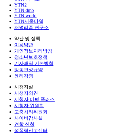
YTN2
YTN dmb
YTN world
YTN서울타워
저널리즘 연구소
약관 및 정책
이용약관
개인정보처리방침
청소년보호정책
기사배열 기본방침
방송편성규약
윤리강령
시청자실
시청자의견
시청자 비평 플러스
시청자 위원회
고충처리위원회
사이버감사실
견학 신청
성폭력신고센터