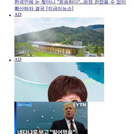
한국인에 눈 찢더니 "죄송하다"...파장 걷잡을 수 없이
확산하자 결국 [지금이뉴스]