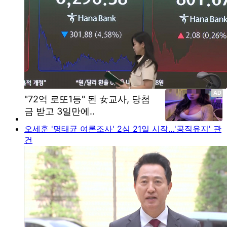
오세훈 '명태균 여론조사' 2심 21일 시작…'공직유지' 관
건