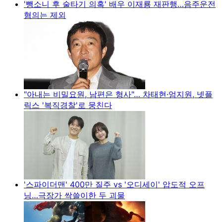
'뺑소니 후 술타기 의혹' 배우 이재룡 재판행…음주운전
혐의는 제외
"아내는 비밀요원, 남편은 형사"… 차태현·엄지원, 넷플
릭스 '복직경찰'로 뭉친다
'스파이더맨' 400만 질주 vs '오디세이' 압도적 오프
닝…극장가 싹쓸이한 두 괴물