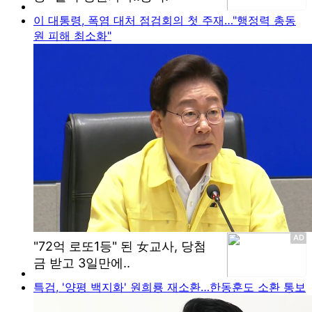
이 대통령, 폭염 대처 점검회의 첫 주재…"행정력 총동
원 피해 최소화"
특검, '양평 백지화' 원희룡 재소환…한동훈도 소환 통보