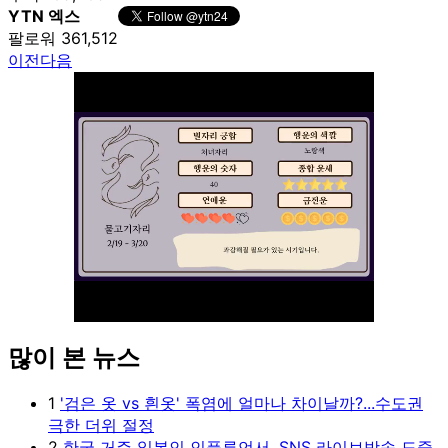
YTN 엑스
팔로워 361,512
이전
다음
많이 본 뉴스
Unmute
1
'검은 옷 vs 흰옷' 폭염에 얼마나 차이날까?...수도권
극한 더위 절정
2
한국 거주 일본인 인플루언서, SNS 라이브방송 도중