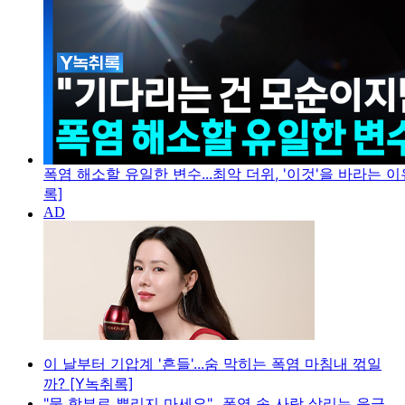
폭염 해소할 유일한 변수...최악 더위, '이것'을 바라는 이
록]
이 날부터 기압계 '흔들'...숨 막히는 폭염 마침내 꺾일
까? [Y녹취록]
"물 함부로 뿌리지 마세요"...폭염 속 사람 살리는 응급