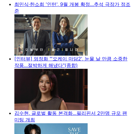
최민식·한소희 '인턴', 9월 개봉 확정…추석 극장가 정조
준
[인터뷰] 엄정화 "'오케이 마담2', 눈물 날 만큼 소중한
작품…절박하게 해냈다"(종합)
김수현, 글로벌 활동 본격화…필리핀서 2만명 규모 팬
미팅 개최