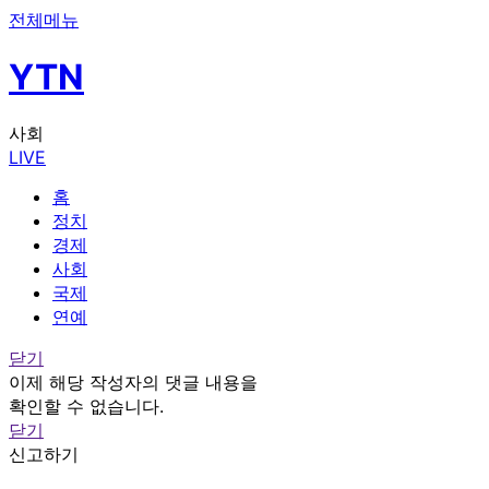
전체메뉴
YTN
사회
LIVE
홈
정치
경제
사회
국제
연예
닫기
이제 해당 작성자의 댓글 내용을
확인할 수 없습니다.
닫기
신고하기