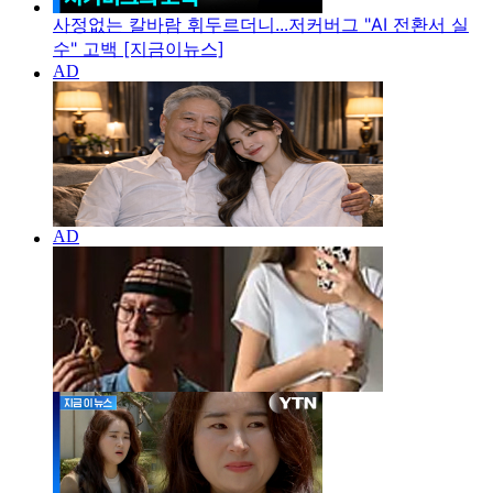
사정없는 칼바람 휘두르더니...저커버그 "AI 전환서 실
수" 고백 [지금이뉴스]