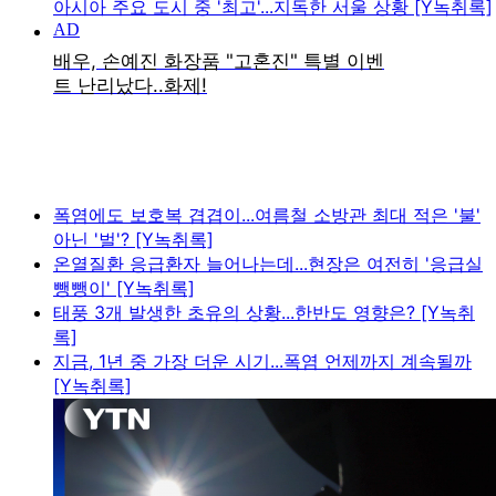
아시아 주요 도시 중 '최고'...지독한 서울 상황 [Y녹취록]
폭염에도 보호복 겹겹이...여름철 소방관 최대 적은 '불'
아닌 '벌'? [Y녹취록]
온열질환 응급환자 늘어나는데...현장은 여전히 '응급실
뺑뺑이' [Y녹취록]
태풍 3개 발생한 초유의 상황...한반도 영향은? [Y녹취
록]
지금, 1년 중 가장 더운 시기...폭염 언제까지 계속될까
[Y녹취록]