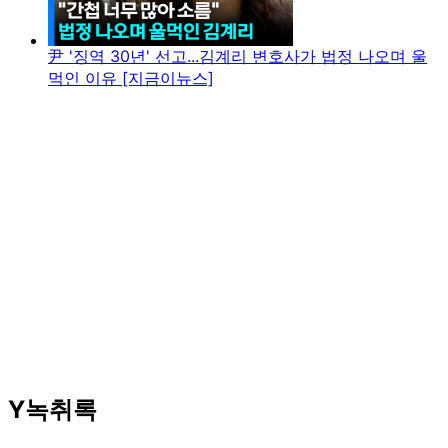
尹 '징역 30년' 선고...김계리 변호사가 법정 나오며 울
먹인 이유 [지금이뉴스]
Y녹취록