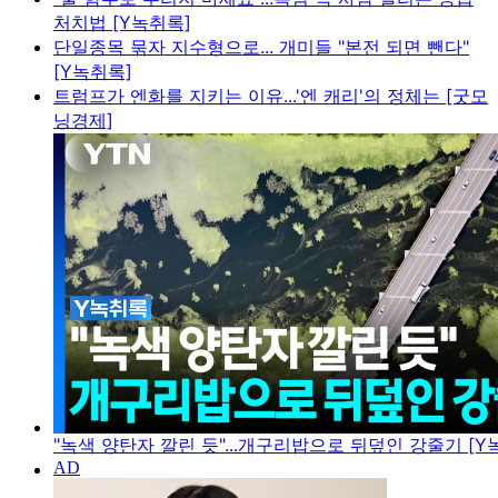
처치법 [Y녹취록]
단일종목 묶자 지수형으로... 개미들 "본전 되면 뺀다"
[Y녹취록]
트럼프가 엔화를 지키는 이유...'엔 캐리'의 정체는 [굿모
닝경제]
"녹색 양탄자 깔린 듯"...개구리밥으로 뒤덮인 강줄기 [Y