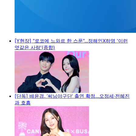
[Y현장] "로코에 느와르 한 스푼"...정해인X하영 '이런
엿같은 사랑'(종합)
[단독] 배윤경, ’써닝야구단‘ 출연 확정…오정세·전혜진
과 호흡