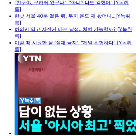
"친구야, 구하러 왔구나"..."아니? 나도 갇혔어" [Y녹취
록]
한낮 서울 40분 걸은 뒤, 두피 온도 재 봤더니...[Y녹취
록]
하의만 입고 자전거 타는 남성...처벌 가능할까? [Y녹취
록]
이럴 때 시원한 물 '절대 금지'..."제일 위험하다" [Y녹취
록]