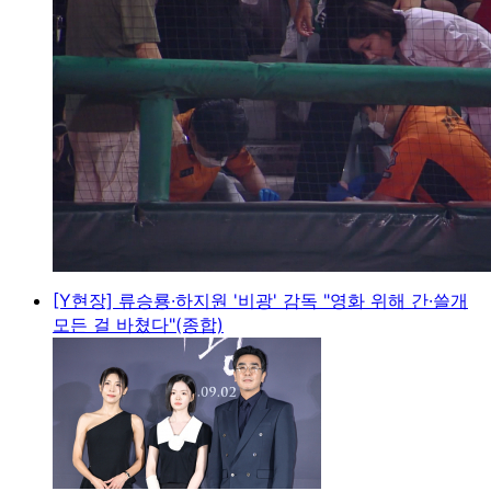
[Y현장] 류승룡·하지원 '비광' 감독 "영화 위해 간·쓸개
모든 걸 바쳤다"(종합)