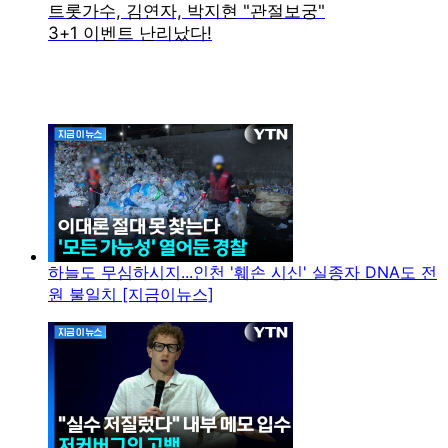
하늘도 무심하시지...인천 '훼손 시신' 실종자 DNA도 전
원 불일치 [지금이뉴스]