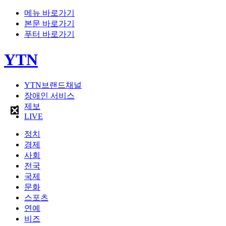
메뉴 바로가기
본문 바로가기
푸터 바로가기
YTN
YTN브랜드채널
장애인 서비스
제보
LIVE
정치
경제
사회
전국
국제
문화
스포츠
연예
비즈