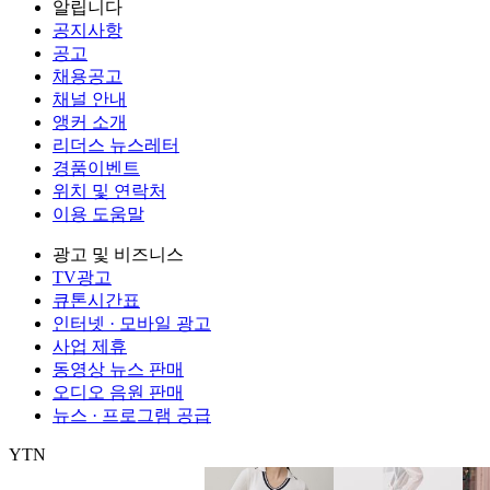
알립니다
공지사항
공고
채용공고
채널 안내
앵커 소개
리더스 뉴스레터
경품이벤트
위치 및 연락처
이용 도움말
광고 및 비즈니스
TV광고
큐톤시간표
인터넷 · 모바일 광고
사업 제휴
동영상 뉴스 판매
오디오 음원 판매
뉴스 · 프로그램 공급
YTN
㈜와이티엔
서울특별시 마포구 상암산로 76 (상암동)
대표전화: 0