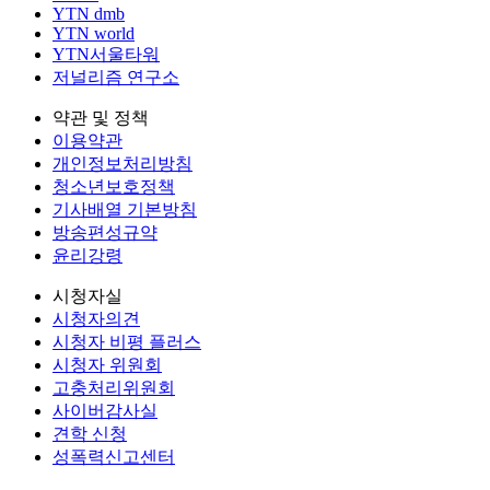
YTN dmb
YTN world
YTN서울타워
저널리즘 연구소
약관 및 정책
이용약관
개인정보처리방침
청소년보호정책
기사배열 기본방침
방송편성규약
윤리강령
시청자실
시청자의견
시청자 비평 플러스
시청자 위원회
고충처리위원회
사이버감사실
견학 신청
성폭력신고센터