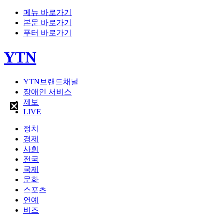
메뉴 바로가기
본문 바로가기
푸터 바로가기
YTN
YTN브랜드채널
장애인 서비스
제보
LIVE
정치
경제
사회
전국
국제
문화
스포츠
연예
비즈