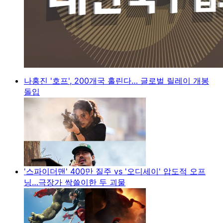
나홍진 '호프', 200개국 홀린다… 글로벌 릴레이 개봉
돌입
'스파이더맨' 400만 질주 vs '오디세이' 압도적 오프
닝…극장가 싹쓸이한 두 괴물