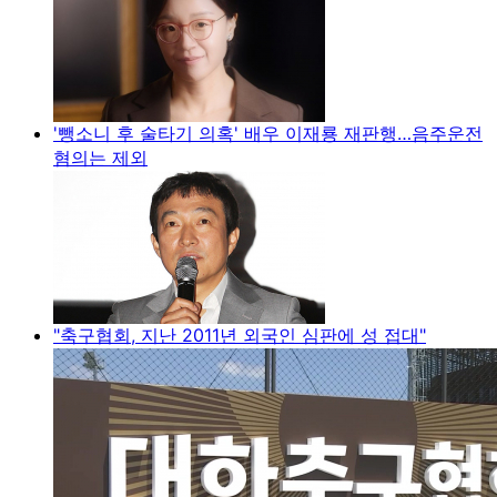
'뺑소니 후 술타기 의혹' 배우 이재룡 재판행…음주운전
혐의는 제외
"축구협회, 지난 2011년 외국인 심판에 성 접대"