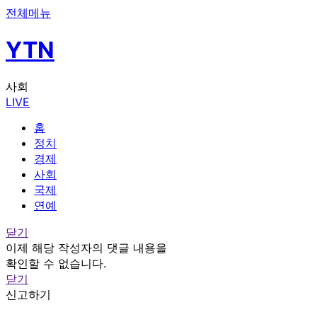
전체메뉴
YTN
사회
LIVE
홈
정치
경제
사회
국제
연예
닫기
이제 해당 작성자의 댓글 내용을
확인할 수 없습니다.
닫기
신고하기