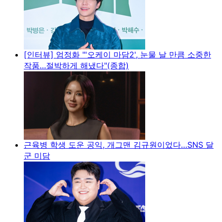
[인터뷰] 엄정화 "'오케이 마담2', 눈물 날 만큼 소중한
작품…절박하게 해냈다"(종합)
근육병 학생 도운 공익, 개그맨 김규원이었다…SNS 달
군 미담