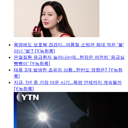
폭염에도 보호복 겹겹이...여름철 소방관 최대 적은 '불'
아닌 '벌'? [Y녹취록]
온열질환 응급환자 늘어나는데...현장은 여전히 '응급실
뺑뺑이' [Y녹취록]
태풍 3개 발생한 초유의 상황...한반도 영향은? [Y녹취
록]
지금, 1년 중 가장 더운 시기...폭염 언제까지 계속될까
[Y녹취록]