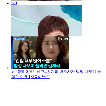
尹 '징역 30년' 선고...김계리 변호사가 법정 나오며 울
먹인 이유 [지금이뉴스]