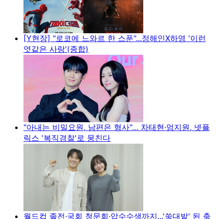
[Y현장] "로코에 느와르 한 스푼"...정해인X하영 '이런
엿같은 사랑'(종합)
"아내는 비밀요원, 남편은 형사"… 차태현·엄지원, 넷플
릭스 '복직경찰'로 뭉친다
월드컵 졸전·국회 청문회·압수수색까지...'쑥대밭' 된 축