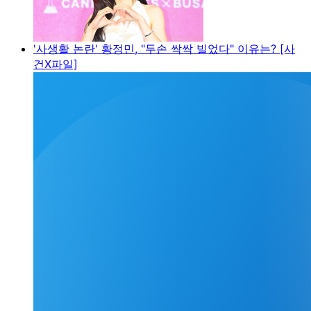
'사생활 논란' 황정민, "두손 싹싹 빌었다" 이유는? [사
건X파일]