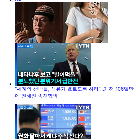
"세계의 선박들, 석유가 흐르도록 하라"...개전 106일만
에 전해진 종전합의