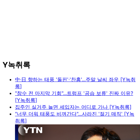
Y녹취록
中·日 향하는 태풍 '돌핀'·'찬홈'...주말 날씨 좌우 [Y녹취
록]
"참수 전 마지막 기회"...트럼프 '공습 보류' 진짜 이유?
[Y녹취록]
집주인 실거주 늘면 세입자는 어디로 가나 [Y녹취록]
"너무 더워 태풍도 비껴간다"...사라진 '절기 매직' [Y녹
취록]