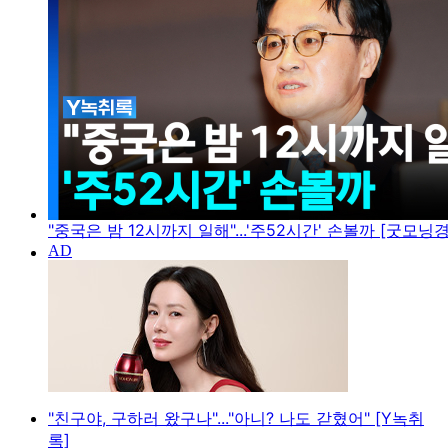
"중국은 밤 12시까지 일해"...'주52시간' 손볼까 [굿모닝
"친구야, 구하러 왔구나"..."아니? 나도 갇혔어" [Y녹취
록]