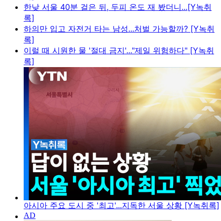
한낮 서울 40분 걸은 뒤, 두피 온도 재 봤더니...[Y녹취
록]
하의만 입고 자전거 타는 남성...처벌 가능할까? [Y녹취
록]
이럴 때 시원한 물 '절대 금지'..."제일 위험하다" [Y녹취
록]
아시아 주요 도시 중 '최고'...지독한 서울 상황 [Y녹취록]