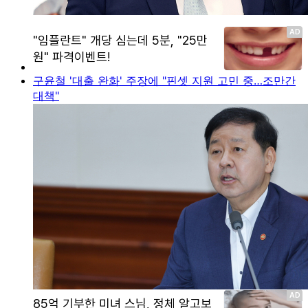
구윤철 '대출 완화' 주장에 "핀셋 지원 고민 중…조만간
대책"