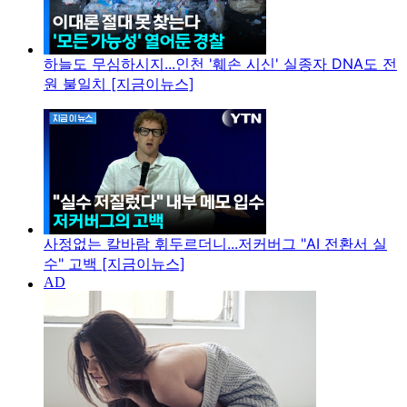
하늘도 무심하시지...인천 '훼손 시신' 실종자 DNA도 전
원 불일치 [지금이뉴스]
사정없는 칼바람 휘두르더니...저커버그 "AI 전환서 실
수" 고백 [지금이뉴스]