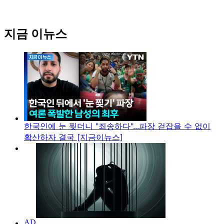
지금 이뉴스
한국인에 눈 찢더니 "죄송하다"...파장 걷잡을 수 없이
확산하자 결국 [지금이뉴스]