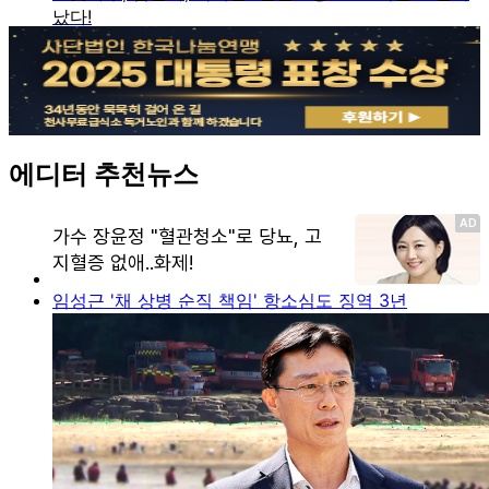
에디터 추천뉴스
임성근 '채 상병 순직 책임' 항소심도 징역 3년