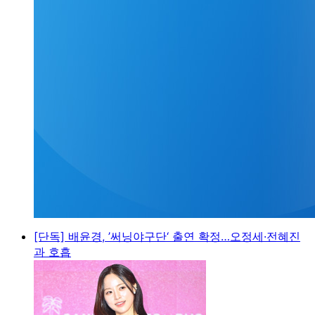
[단독] 배윤경, ’써닝야구단‘ 출연 확정…오정세·전혜진
과 호흡