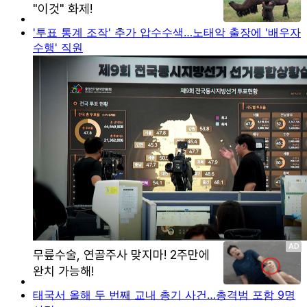
'투표 통계 조작' 추가 압수수색…노태악 출장에 '배우자
수행' 직원
태국서 올해 두 번째 교내 총기 사건…총격범 포함 9명