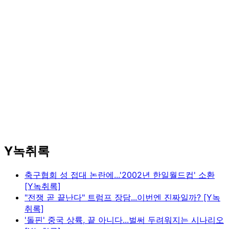
Y녹취록
축구협회 성 접대 논란에...'2002년 한일월드컵' 소환
[Y녹취록]
"전쟁 곧 끝난다" 트럼프 장담...이번엔 진짜일까? [Y녹
취록]
'돌핀' 중국 상륙, 끝 아니다...벌써 두려워지는 시나리오