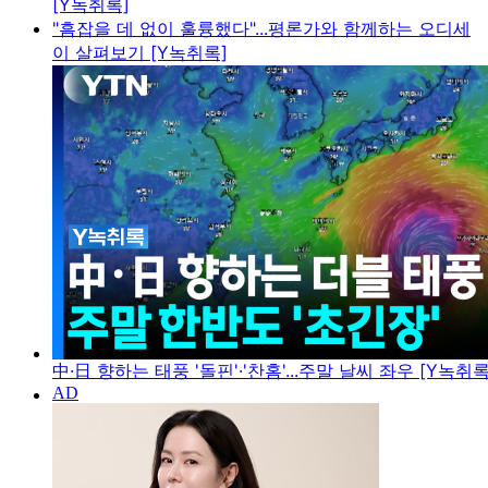
[Y녹취록]
"흠잡을 데 없이 훌륭했다"...평론가와 함께하는 오디세
이 살펴보기 [Y녹취록]
中·日 향하는 태풍 '돌핀'·'찬홈'...주말 날씨 좌우 [Y녹취록