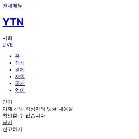
전체메뉴
YTN
사회
LIVE
홈
정치
경제
사회
국제
연예
닫기
이제 해당 작성자의 댓글 내용을
확인할 수 없습니다.
닫기
신고하기