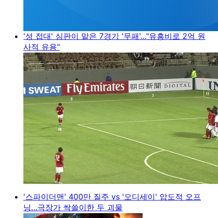
'성 접대' 심판이 맡은 7경기 '무패'..."유흥비로 2억 원
사적 유용"
'스파이더맨' 400만 질주 vs '오디세이' 압도적 오프
닝…극장가 싹쓸이한 두 괴물