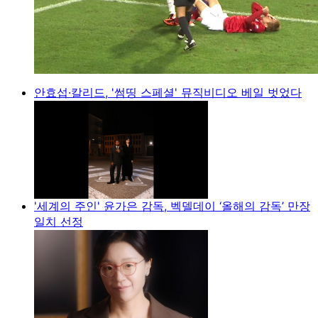
안효섭·칼리드, '썸띵 스페셜' 뮤직비디오 베일 벗었다
'세계의 주인' 윤가은 감독, 벡델데이 ‘올해의 감독’ 만장
일치 선정