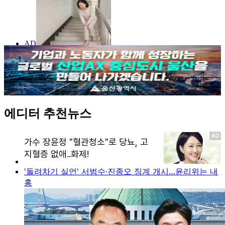
에디터 추천뉴스
'돌려차기 실언' 서범수·진종오 징계 개시…윤리위는 내
홍