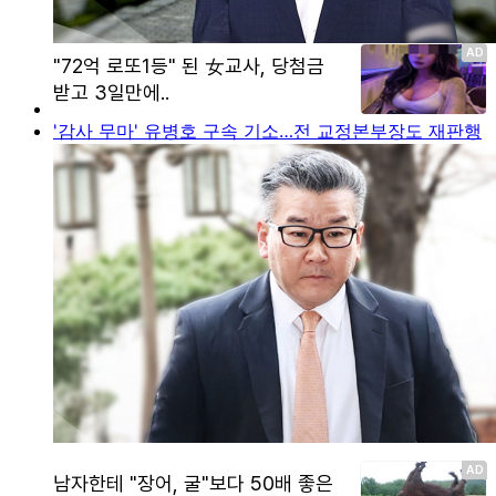
'감사 무마' 유병호 구속 기소…전 교정본부장도 재판행