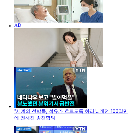
"세계의 선박들, 석유가 흐르도록 하라"...개전 106일만
에 전해진 종전합의