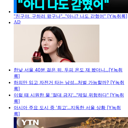
"친구야, 구하러 왔구나"..."아니? 나도 갇혔어" [Y녹취록]
한낮 서울 40분 걸은 뒤, 두피 온도 재 봤더니...[Y녹취
록]
하의만 입고 자전거 타는 남성...처벌 가능할까? [Y녹취
록]
이럴 때 시원한 물 '절대 금지'..."제일 위험하다" [Y녹취
록]
아시아 주요 도시 중 '최고'...지독한 서울 상황 [Y녹취
록]