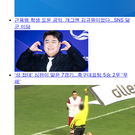
근육병 학생 도운 공익, 개그맨 김규원이었다…SNS 달
군 미담
'성 접대' 심판이 맡은 7경기...축구대표팀 5승 2무 '무
패'