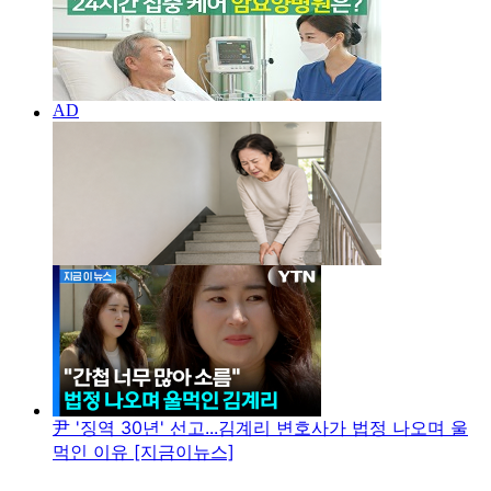
尹 '징역 30년' 선고...김계리 변호사가 법정 나오며 울
먹인 이유 [지금이뉴스]