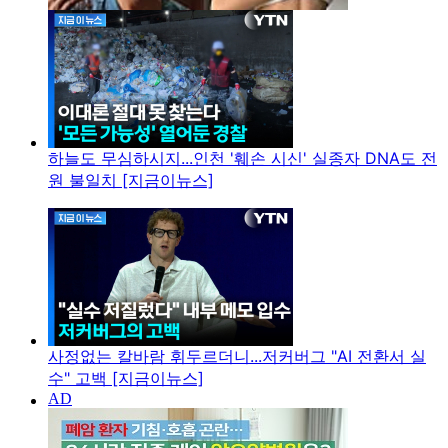
하늘도 무심하시지...인천 '훼손 시신' 실종자 DNA도 전
원 불일치 [지금이뉴스]
사정없는 칼바람 휘두르더니...저커버그 "AI 전환서 실
수" 고백 [지금이뉴스]