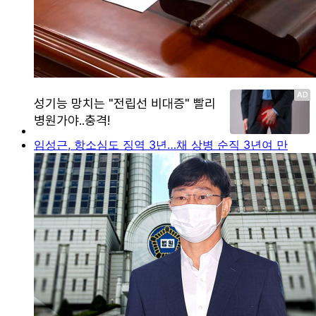
임성근, 항소심도 징역 3년…채 상병 순직 3년여 만