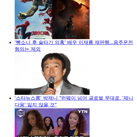
'뺑소니 후 술타기 의혹' 배우 이재룡 재판행…음주운전
혐의는 제외
'스타뉴스룸' 박제니 "런웨이 넘어 글로벌 무대로, '제니
다움' 잃지 않을 것"