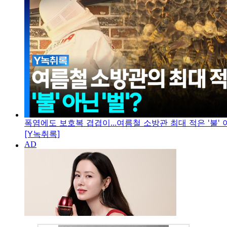
폭염에도 보호복 겹겹이...여름철 소방관 최대 적은 '불' 아
[Y녹취록]