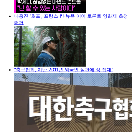
나홍진 '호프', 프랑스 칸·뉴욕 이어 토론토 영화제 초청
쾌거
"축구협회, 지난 2011년 외국인 심판에 성 접대"