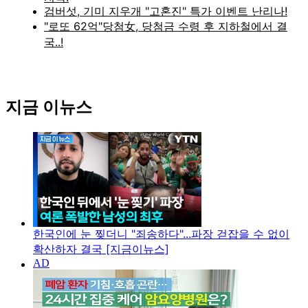
지금 이뉴스
한국인에 눈 찢더니 "죄송하다"...파장 걷잡을 수 없이
확산하자 결국 [지금이뉴스]