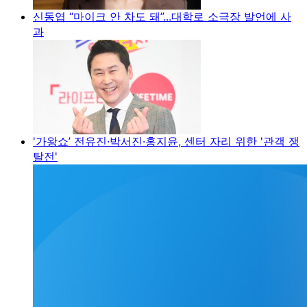
신동엽 “마이크 안 차도 돼”...대학로 소극장 발언에 사
과
'가왕쇼’ 전유진·박서진·홍지윤, 센터 자리 위한 '관객 쟁
탈전'