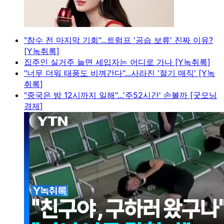
"참수 전 마지막 기회"...트럼프 '공습 보류' 진짜 이유?
[Y녹취록]
집주인 실거주 늘면 세입자는 어디로 가나 [Y녹취록]
"너무 더워 태풍도 비껴간다"...사라진 '절기 매직' [Y녹
취록]
"중국은 밤 12시까지 일해"...'주52시간' 손볼까 [굿모닝
경제]