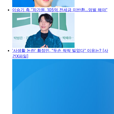
이승기 측 “차가원, 105억 전세금 미반환…엄벌 해야”
'사생활 논란' 황정민, "두손 싹싹 빌었다" 이유는? [사
건X파일]