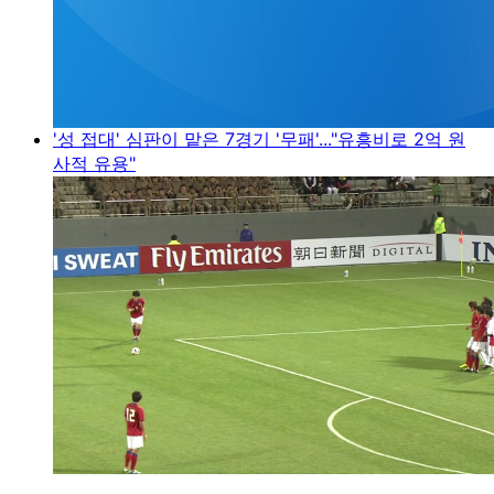
'성 접대' 심판이 맡은 7경기 '무패'..."유흥비로 2억 원
사적 유용"