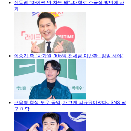
신동엽 “마이크 안 차도 돼”...대학로 소극장 발언에 사
과
이승기 측 “차가원, 105억 전세금 미반환…엄벌 해야”
근육병 학생 도운 공익, 개그맨 김규원이었다…SNS 달
군 미담