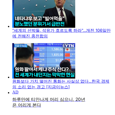
"세계의 선박들, 석유가 흐르도록 하라"...개전 106일만
에 전해진 종전합의
원화보다 가치 떨어진 통화는 사실상 없다...한국 경제
의 소리 없는 경고 [지금이뉴스]