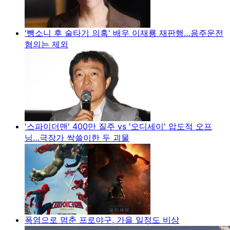
'뺑소니 후 술타기 의혹' 배우 이재룡 재판행…음주운전
혐의는 제외
'스파이더맨' 400만 질주 vs '오디세이' 압도적 오프
닝…극장가 싹쓸이한 두 괴물
폭염으로 멈춘 프로야구, 가을 일정도 비상