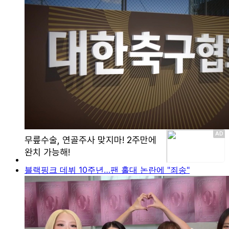
블랙핑크 데뷔 10주년…팬 홀대 논란에 "죄송"