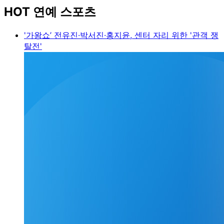
HOT 연예 스포츠
'가왕쇼’ 전유진·박서진·홍지윤, 센터 자리 위한 '관객 쟁
탈전'