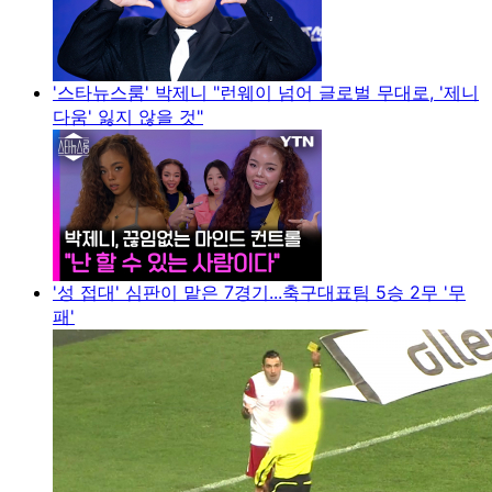
'스타뉴스룸' 박제니 "런웨이 넘어 글로벌 무대로, '제니
다움' 잃지 않을 것"
'성 접대' 심판이 맡은 7경기...축구대표팀 5승 2무 '무
패'