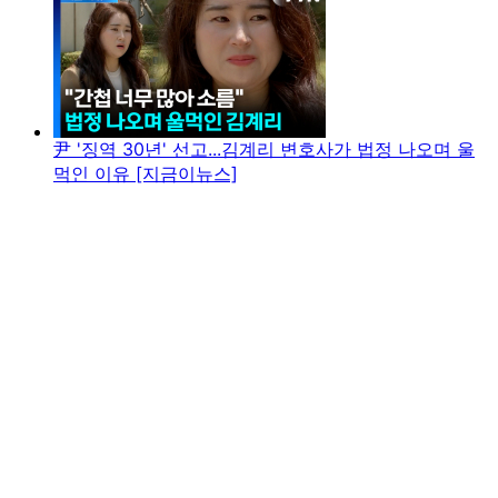
尹 '징역 30년' 선고...김계리 변호사가 법정 나오며 울
먹인 이유 [지금이뉴스]