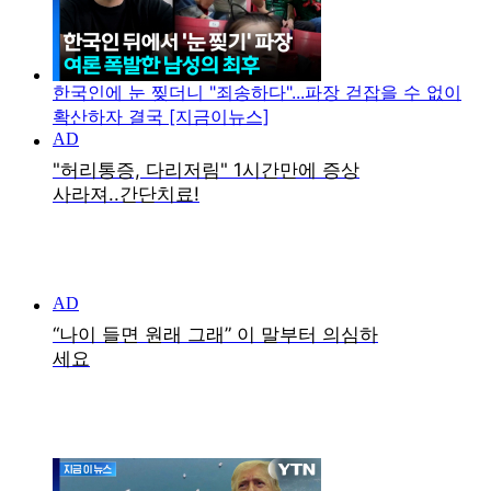
한국인에 눈 찢더니 "죄송하다"...파장 걷잡을 수 없이
확산하자 결국 [지금이뉴스]