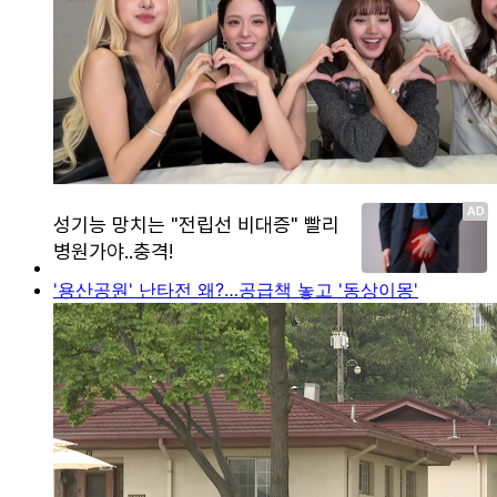
'용산공원' 난타전 왜?…공급책 놓고 '동상이몽'