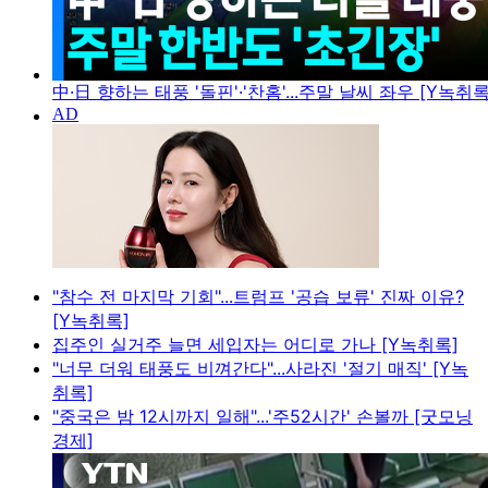
中·日 향하는 태풍 '돌핀'·'찬홈'...주말 날씨 좌우 [Y녹취록
"참수 전 마지막 기회"...트럼프 '공습 보류' 진짜 이유?
[Y녹취록]
집주인 실거주 늘면 세입자는 어디로 가나 [Y녹취록]
"너무 더워 태풍도 비껴간다"...사라진 '절기 매직' [Y녹
취록]
"중국은 밤 12시까지 일해"...'주52시간' 손볼까 [굿모닝
경제]