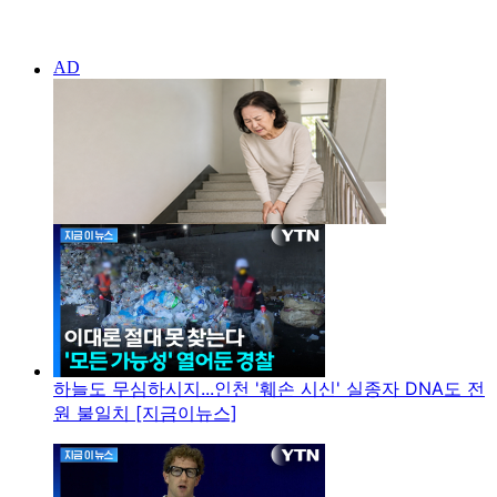
하늘도 무심하시지...인천 '훼손 시신' 실종자 DNA도 전
원 불일치 [지금이뉴스]