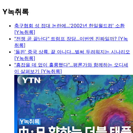
Y녹취록
축구협회 성 접대 논란에...'2002년 한일월드컵' 소환
[Y녹취록]
"전쟁 곧 끝난다" 트럼프 장담...이번엔 진짜일까? [Y녹
취록]
'돌핀' 중국 상륙, 끝 아니다...벌써 두려워지는 시나리오
[Y녹취록]
"흠잡을 데 없이 훌륭했다"...평론가와 함께하는 오디세
이 살펴보기 [Y녹취록]