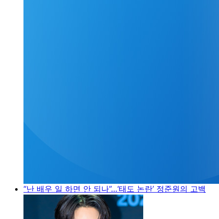
“난 배우 일 하면 안 되나”…‘태도 논란’ 정준원의 고백