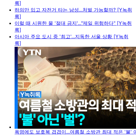
록]
하의만 입고 자전거 타는 남성...처벌 가능할까? [Y녹취
록]
이럴 때 시원한 물 '절대 금지'..."제일 위험하다" [Y녹취
록]
아시아 주요 도시 중 '최고'...지독한 서울 상황 [Y녹취
록]
폭염에도 보호복 겹겹이...여름철 소방관 최대 적은 '불' 아