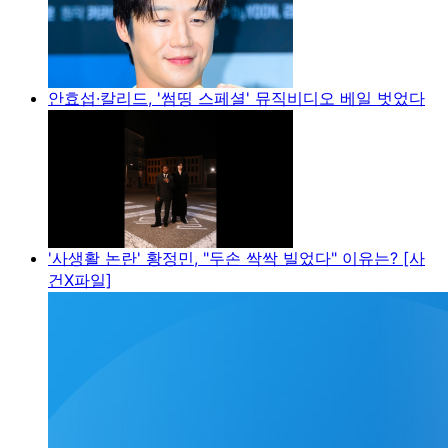
안효섭·칼리드, '썸띵 스페셜' 뮤직비디오 베일 벗었다
'사생활 논란' 황정민, "두손 싹싹 빌었다" 이유는? [사
건X파일]