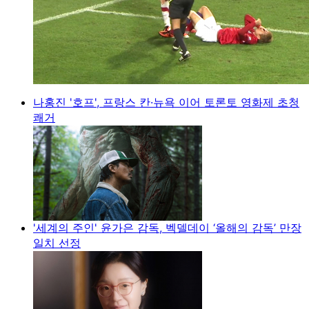
나홍진 '호프', 프랑스 칸·뉴욕 이어 토론토 영화제 초청
쾌거
'세계의 주인' 윤가은 감독, 벡델데이 ‘올해의 감독’ 만장
일치 선정