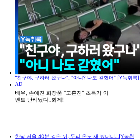
"친구야, 구하러 왔구나"..."아니? 나도 갇혔어" [Y녹취록]
한낮 서울 40분 걸은 뒤, 두피 온도 재 봤더니...[Y녹취