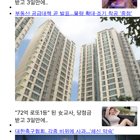
부동산 공급대책 곧 발표…물량 확대·조기 착공 '중점'
대한축구협회, 각종 비위에 사과…'쇄신 약속'