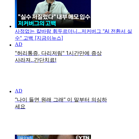
사정없는 칼바람 휘두르더니...저커버그 "AI 전환서 실
수" 고백 [지금이뉴스]