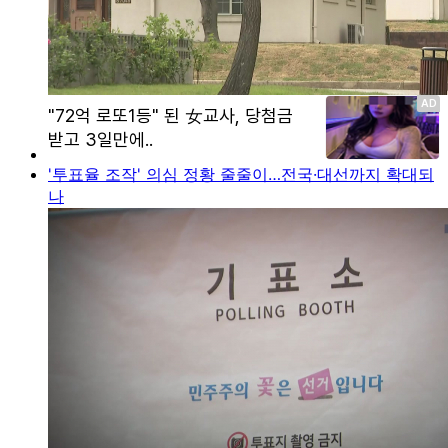
'투표율 조작' 의심 정황 줄줄이…전국·대선까지 확대되
나