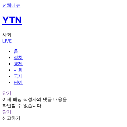
전체메뉴
YTN
사회
LIVE
홈
정치
경제
사회
국제
연예
닫기
이제 해당 작성자의 댓글 내용을
확인할 수 없습니다.
닫기
신고하기