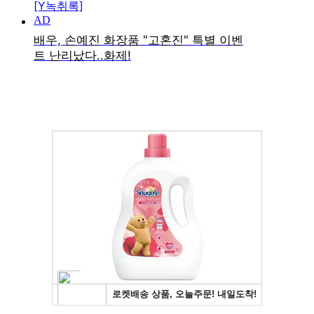
[Y녹취록]