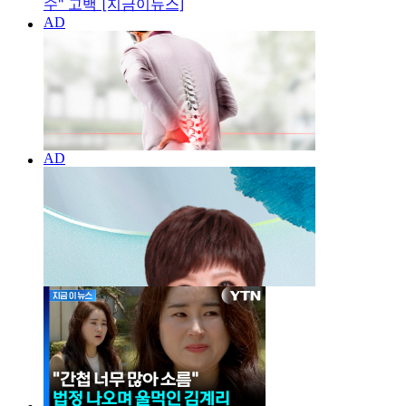
수" 고백 [지금이뉴스]