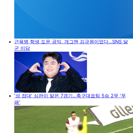
근육병 학생 도운 공익, 개그맨 김규원이었다…SNS 달
군 미담
'성 접대' 심판이 맡은 7경기...축구대표팀 5승 2무 '무
패'