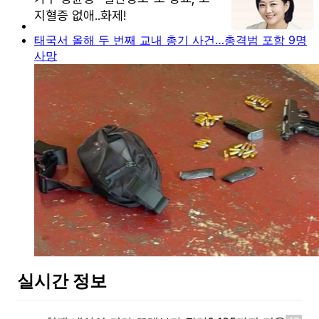
태국서 올해 두 번째 교내 총기 사건…총격범 포함 9명
사망
실시간 정보