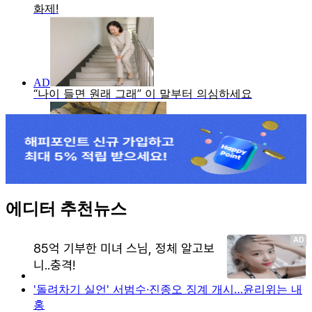
에디터 추천뉴스
'돌려차기 실언' 서범수·진종오 징계 개시…윤리위는 내
홍