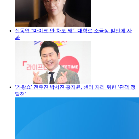
신동엽 “마이크 안 차도 돼”...대학로 소극장 발언에 사
과
'가왕쇼’ 전유진·박서진·홍지윤, 센터 자리 위한 '관객 쟁
탈전'