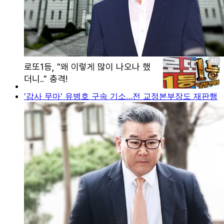
'감사 무마' 유병호 구속 기소…전 교정본부장도 재판행