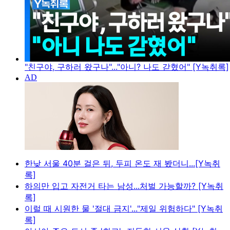
"친구야, 구하러 왔구나"..."아니? 나도 갇혔어" [Y녹취록]
한낮 서울 40분 걸은 뒤, 두피 온도 재 봤더니...[Y녹취
록]
하의만 입고 자전거 타는 남성...처벌 가능할까? [Y녹취
록]
이럴 때 시원한 물 '절대 금지'..."제일 위험하다" [Y녹취
록]