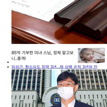
임성근, 항소심도 징역 3년…채 상병 순직 3년여 만