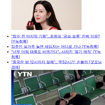
"참수 전 마지막 기회"...트럼프 '공습 보류' 진짜 이유?
[Y녹취록]
집주인 실거주 늘면 세입자는 어디로 가나 [Y녹취록]
"너무 더워 태풍도 비껴간다"...사라진 '절기 매직' [Y녹
취록]
"중국은 밤 12시까지 일해"...'주52시간' 손볼까 [굿모닝
경제]