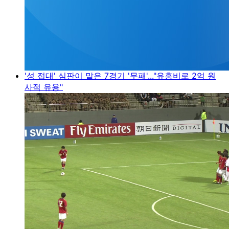
'성 접대' 심판이 맡은 7경기 '무패'..."유흥비로 2억 원
사적 유용"