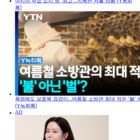
아시아 주요 도시 중 '최고'...지독한 서울 상황 [Y녹취
록]
폭염에도 보호복 겹겹이...여름철 소방관 최대 적은 '불' 아
[Y녹취록]