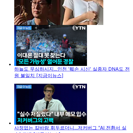
하늘도 무심하시지...인천 '훼손 시신' 실종자 DNA도 전
원 불일치 [지금이뉴스]
사정없는 칼바람 휘두르더니...저커버그 "AI 전환서 실