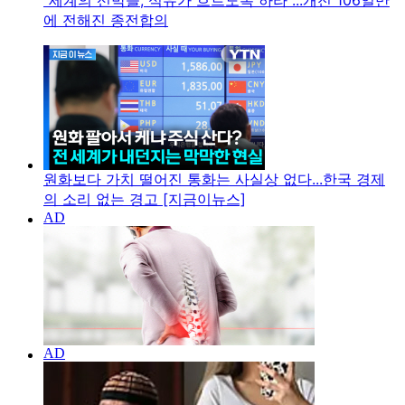
"세계의 선박들, 석유가 흐르도록 하라"...개전 106일만
에 전해진 종전합의
원화보다 가치 떨어진 통화는 사실상 없다...한국 경제
의 소리 없는 경고 [지금이뉴스]