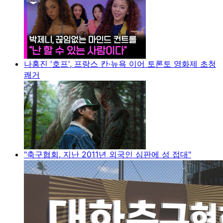
나홍진 '호프', 프랑스 칸·뉴욕 이어 토론토 영화제 초청
쾌거
"축구협회, 지난 2011년 외국인 심판에 성 접대"