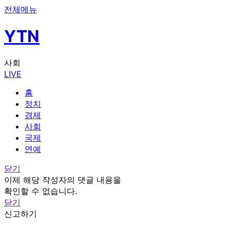
전체메뉴
YTN
사회
LIVE
홈
정치
경제
사회
국제
연예
닫기
이제 해당 작성자의 댓글 내용을
확인할 수 없습니다.
닫기
신고하기