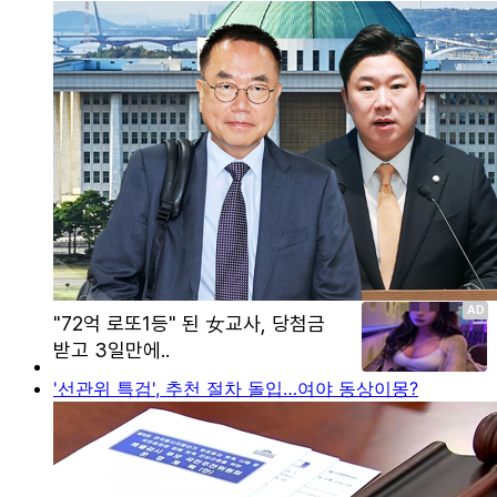
'선관위 특검', 추천 절차 돌입…여야 동상이몽?