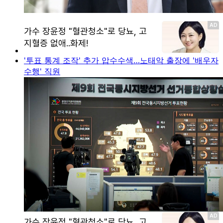
'투표 통계 조작' 추가 압수수색…노태악 출장에 '배우자
수행' 직원