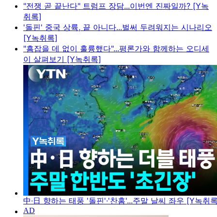
"전쟁 곧 끝난다" 트럼프 장담...이번엔 진짜일까? [Y녹
취록]
'돌핀' 중국 상륙, 끝 아니다...벌써 두려워지는 시나리오
[Y녹취록]
"흠잡을 데 없이 훌륭했다"...평론가와 함께하는 오디세
이 살펴보기 [Y녹취록]
中·日 향하는 태풍 '돌핀'·'찬홈'...주말 날씨 좌우 [Y녹취록