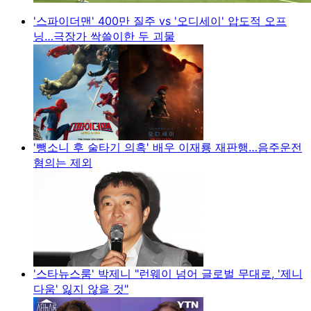
'스파이더맨' 400만 질주 vs '오디세이' 압도적 오프
닝…극장가 싹쓸이한 두 괴물
'뺑소니 후 술타기 의혹' 배우 이재룡 재판행…음주운전
혐의는 제외
'스타뉴스룸' 박제니 "런웨이 넘어 글로벌 무대로, '제니
다움' 잃지 않을 것"