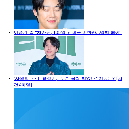
이승기 측 “차가원, 105억 전세금 미반환…엄벌 해야”
'사생활 논란' 황정민, "두손 싹싹 빌었다" 이유는? [사
건X파일]