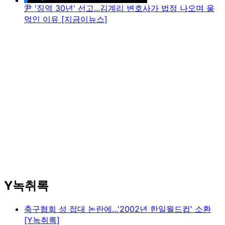
尹 '징역 30년' 선고...김계리 변호사가 법정 나오며 울
먹인 이유 [지금이뉴스]
Y녹취록
축구협회 성 접대 논란에...'2002년 한일월드컵' 소환
[Y녹취록]