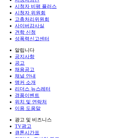
시청자 비평 플러스
시청자 위원회
고충처리위원회
사이버감사실
견학 신청
성폭력신고센터
알립니다
공지사항
공고
채용공고
채널 안내
앵커 소개
리더스 뉴스레터
경품이벤트
위치 및 연락처
이용 도움말
광고 및 비즈니스
TV광고
큐톤시간표