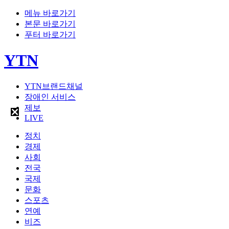
메뉴 바로가기
본문 바로가기
푸터 바로가기
YTN
YTN브랜드채널
장애인 서비스
제보
LIVE
정치
경제
사회
전국
국제
문화
스포츠
연예
비즈