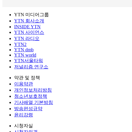
YTN 미디어그룹
YTN 회사소개
INSIDE YTN
YTN 사이언스
YTN 라디오
YTN2
YTN dmb
YTN world
YTN서울타워
저널리즘 연구소
약관 및 정책
이용약관
개인정보처리방침
청소년보호정책
기사배열 기본방침
방송편성규약
윤리강령
시청자실
시청자의견