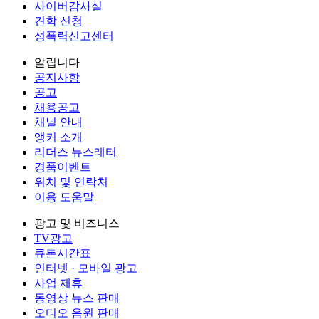
사이버감사실
견학 신청
성폭력신고센터
알립니다
공지사항
공고
채용공고
채널 안내
앵커 소개
리더스 뉴스레터
경품이벤트
위치 및 연락처
이용 도움말
광고 및 비즈니스
TV광고
큐톤시간표
인터넷 · 모바일 광고
사업 제휴
동영상 뉴스 판매
오디오 음원 판매