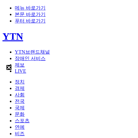
메뉴 바로가기
본문 바로가기
푸터 바로가기
YTN
YTN브랜드채널
장애인 서비스
제보
LIVE
정치
경제
사회
전국
국제
문화
스포츠
연예
비즈