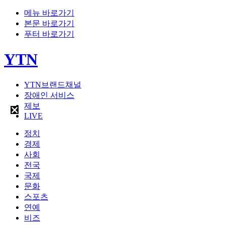
메뉴 바로가기
본문 바로가기
푸터 바로가기
YTN
YTN브랜드채널
장애인 서비스
제보
LIVE
정치
경제
사회
전국
국제
문화
스포츠
연예
비즈