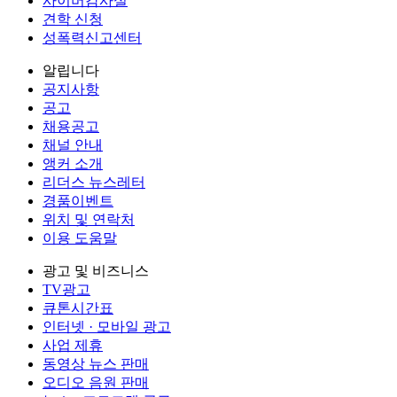
사이버감사실
견학 신청
성폭력신고센터
알립니다
공지사항
공고
채용공고
채널 안내
앵커 소개
리더스 뉴스레터
경품이벤트
위치 및 연락처
이용 도움말
광고 및 비즈니스
TV광고
큐톤시간표
인터넷 · 모바일 광고
사업 제휴
동영상 뉴스 판매
오디오 음원 판매