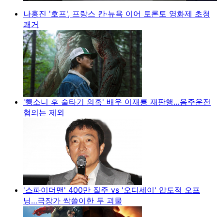
나홍진 '호프', 프랑스 칸·뉴욕 이어 토론토 영화제 초청
쾌거
'뺑소니 후 술타기 의혹' 배우 이재룡 재판행…음주운전
혐의는 제외
'스파이더맨' 400만 질주 vs '오디세이' 압도적 오프
닝…극장가 싹쓸이한 두 괴물