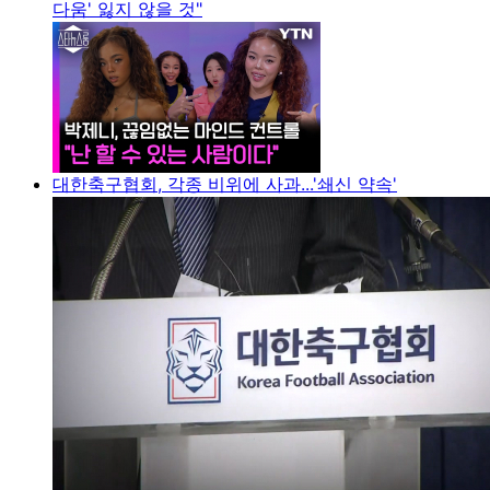
다움' 잃지 않을 것"
대한축구협회, 각종 비위에 사과...'쇄신 약속'