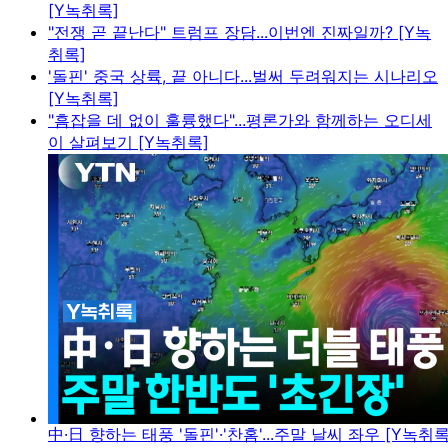
[Y녹취록]
"전쟁 곧 끝난다" 트럼프 장담...이번엔 진짜일까? [Y녹
취록]
'돌핀' 중국 상륙, 끝 아니다...벌써 두려워지는 시나리오
[Y녹취록]
"흠잡을 데 없이 훌륭했다"...평론가와 함께하는 오디세
이 살펴보기 [Y녹취록]
中·日 향하는 태풍 '돌핀'·'찬홈'...주말 날씨 좌우 [Y녹취록