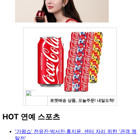
HOT 연예 스포츠
'가왕쇼’ 전유진·박서진·홍지윤, 센터 자리 위한 '관객 쟁
탈전'