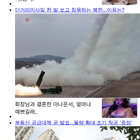
단거리미사일 한 발 쏘고 침묵하는 북한…이유는?
부동산 공급대책 곧 발표…물량 확대·조기 착공 '중점'