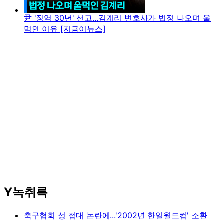
尹 '징역 30년' 선고...김계리 변호사가 법정 나오며 울
먹인 이유 [지금이뉴스]
Y녹취록
축구협회 성 접대 논란에...'2002년 한일월드컵' 소환