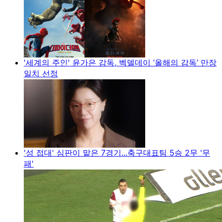
'세계의 주인' 윤가은 감독, 벡델데이 ‘올해의 감독’ 만장
일치 선정
'성 접대' 심판이 맡은 7경기...축구대표팀 5승 2무 '무
패'