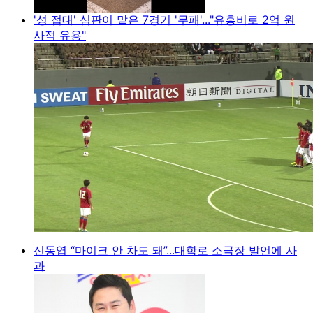
'성 접대' 심판이 맡은 7경기 '무패'..."유흥비로 2억 원
사적 유용"
신동엽 “마이크 안 차도 돼”...대학로 소극장 발언에 사
과