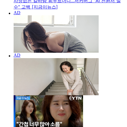
사정없는 칼바람 휘두르더니...저커버그 "AI 전환서 실
수" 고백 [지금이뉴스]