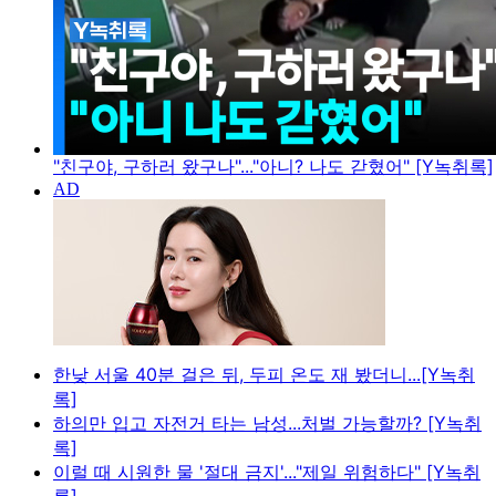
"친구야, 구하러 왔구나"..."아니? 나도 갇혔어" [Y녹취록]
한낮 서울 40분 걸은 뒤, 두피 온도 재 봤더니...[Y녹취
록]
하의만 입고 자전거 타는 남성...처벌 가능할까? [Y녹취
록]
이럴 때 시원한 물 '절대 금지'..."제일 위험하다" [Y녹취