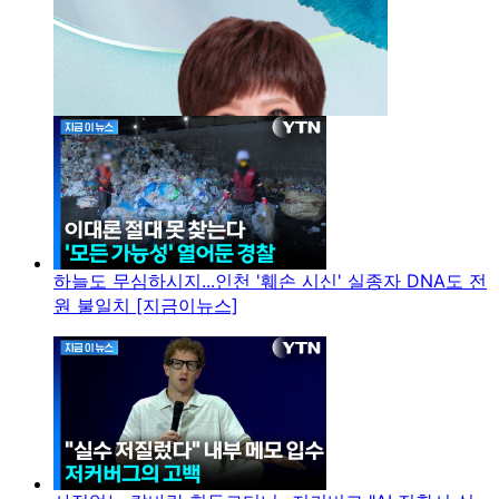
하늘도 무심하시지...인천 '훼손 시신' 실종자 DNA도 전
원 불일치 [지금이뉴스]