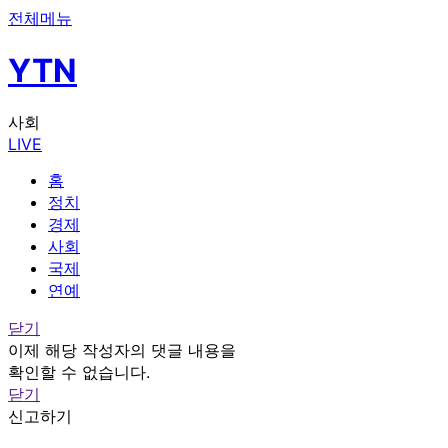
전체메뉴
YTN
사회
LIVE
홈
정치
경제
사회
국제
연예
닫기
이제 해당 작성자의 댓글 내용을
확인할 수 없습니다.
닫기
신고하기