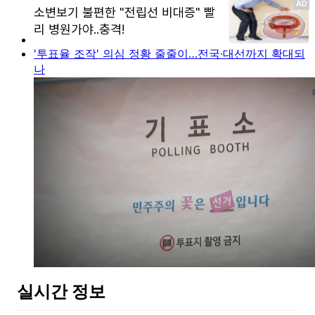
'투표율 조작' 의심 정황 줄줄이…전국·대선까지 확대되
나
실시간 정보