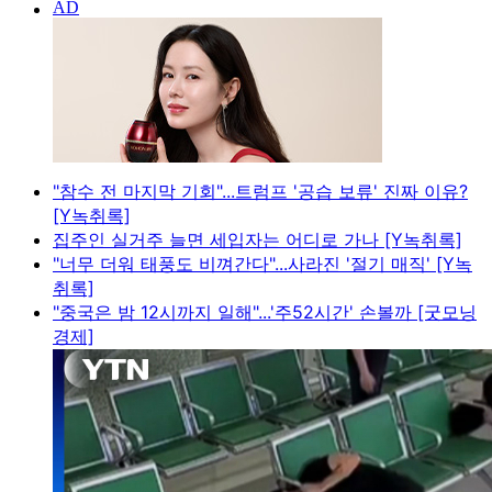
"참수 전 마지막 기회"...트럼프 '공습 보류' 진짜 이유?
[Y녹취록]
집주인 실거주 늘면 세입자는 어디로 가나 [Y녹취록]
"너무 더워 태풍도 비껴간다"...사라진 '절기 매직' [Y녹
취록]
"중국은 밤 12시까지 일해"...'주52시간' 손볼까 [굿모닝
경제]