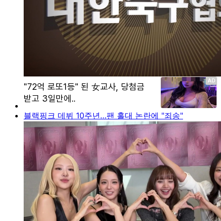
블랙핑크 데뷔 10주년…팬 홀대 논란에 "죄송"