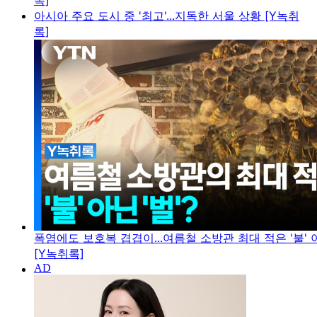
록]
아시아 주요 도시 중 '최고'...지독한 서울 상황 [Y녹취
록]
폭염에도 보호복 겹겹이...여름철 소방관 최대 적은 '불' 아
[Y녹취록]