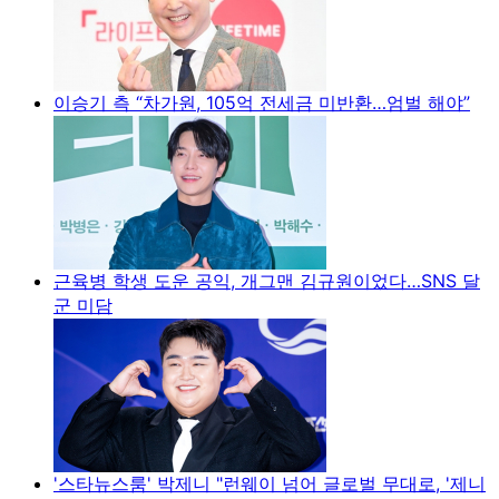
이승기 측 “차가원, 105억 전세금 미반환…엄벌 해야”
근육병 학생 도운 공익, 개그맨 김규원이었다…SNS 달
군 미담
'스타뉴스룸' 박제니 "런웨이 넘어 글로벌 무대로, '제니