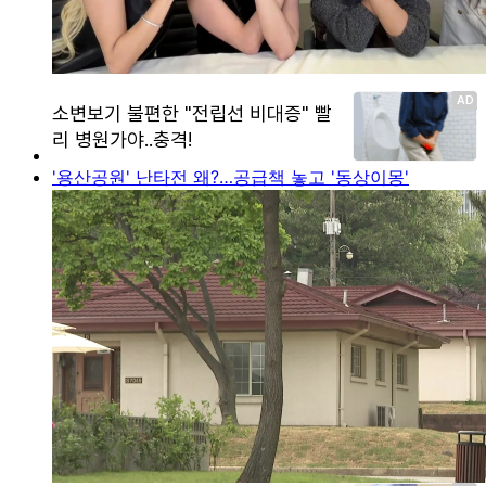
'용산공원' 난타전 왜?…공급책 놓고 '동상이몽'