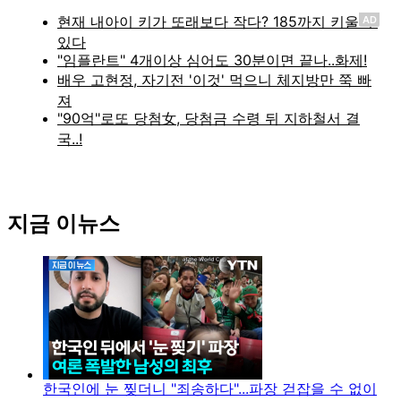
AD
지금 이뉴스
한국인에 눈 찢더니 "죄송하다"...파장 걷잡을 수 없이