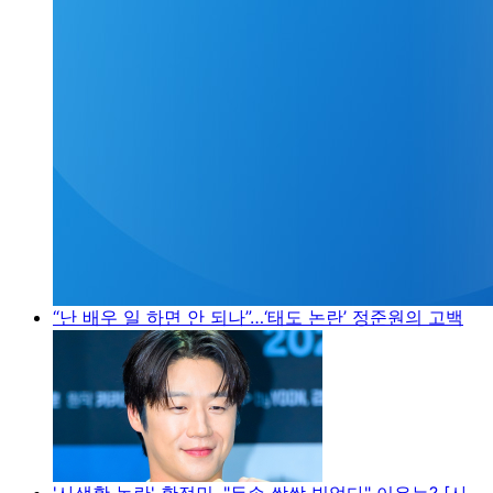
“난 배우 일 하면 안 되나”…‘태도 논란’ 정준원의 고백
'사생활 논란' 황정민, "두손 싹싹 빌었다" 이유는? [사