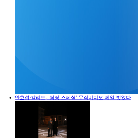
안효섭·칼리드, '썸띵 스페셜' 뮤직비디오 베일 벗었다