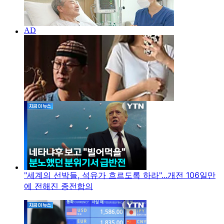
"세계의 선박들, 석유가 흐르도록 하라"...개전 106일만
에 전해진 종전합의