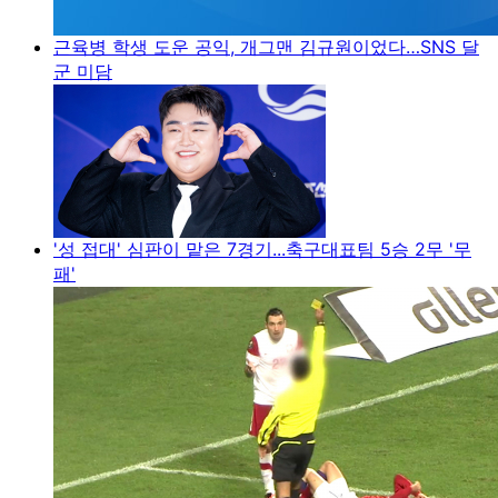
근육병 학생 도운 공익, 개그맨 김규원이었다…SNS 달
군 미담
'성 접대' 심판이 맡은 7경기...축구대표팀 5승 2무 '무
패'