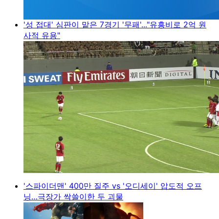
'성 접대' 심판이 맡은 7경기 '무패'..."유흥비로 2억 원
사적 유용"
'스파이더맨' 400만 질주 vs '오디세이' 압도적 오프
닝…극장가 싹쓸이한 두 괴물