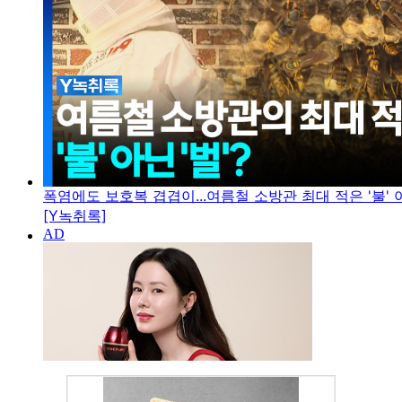
폭염에도 보호복 겹겹이...여름철 소방관 최대 적은 '불' 아
[Y녹취록]