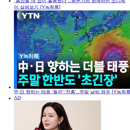
"흠잡을 데 없이 훌륭했다"...평론가와 함께하는 오디세
이 살펴보기 [Y녹취록]
中·日 향하는 태풍 '돌핀'·'찬홈'...주말 날씨 좌우 [Y녹취록