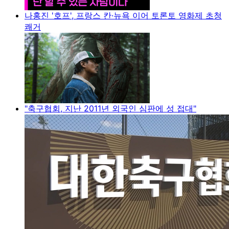
나홍진 '호프', 프랑스 칸·뉴욕 이어 토론토 영화제 초청
쾌거
"축구협회, 지난 2011년 외국인 심판에 성 접대"