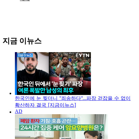
지금 이뉴스
한국인에 눈 찢더니 "죄송하다"...파장 걷잡을 수 없이
확산하자 결국 [지금이뉴스]