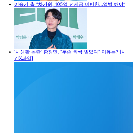
이승기 측 “차가원, 105억 전세금 미반환…엄벌 해야”
'사생활 논란' 황정민, "두손 싹싹 빌었다" 이유는? [사
건X파일]