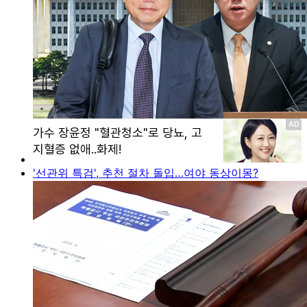
'선관위 특검', 추천 절차 돌입…여야 동상이몽?