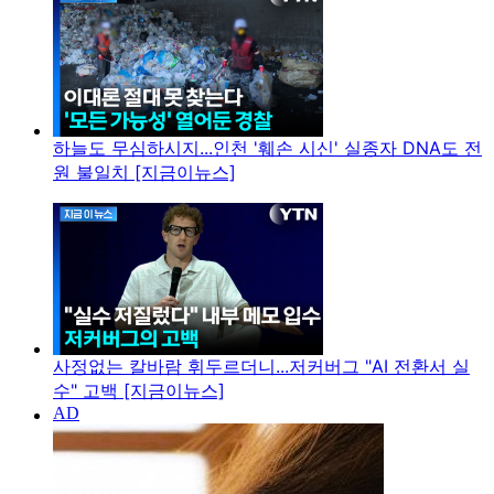
하늘도 무심하시지...인천 '훼손 시신' 실종자 DNA도 전
원 불일치 [지금이뉴스]
사정없는 칼바람 휘두르더니...저커버그 "AI 전환서 실
수" 고백 [지금이뉴스]