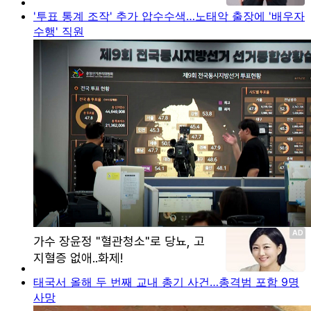
'투표 통계 조작' 추가 압수수색…노태악 출장에 '배우자
수행' 직원
태국서 올해 두 번째 교내 총기 사건…총격범 포함 9명
사망