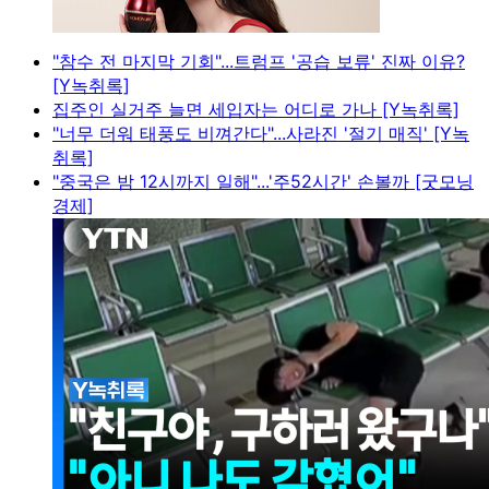
"참수 전 마지막 기회"...트럼프 '공습 보류' 진짜 이유?
[Y녹취록]
집주인 실거주 늘면 세입자는 어디로 가나 [Y녹취록]
"너무 더워 태풍도 비껴간다"...사라진 '절기 매직' [Y녹
취록]
"중국은 밤 12시까지 일해"...'주52시간' 손볼까 [굿모닝
경제]