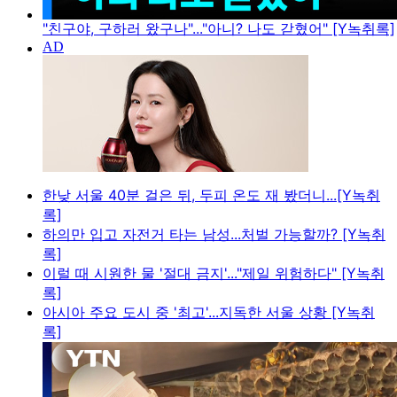
"친구야, 구하러 왔구나"..."아니? 나도 갇혔어" [Y녹취록]
한낮 서울 40분 걸은 뒤, 두피 온도 재 봤더니...[Y녹취
록]
하의만 입고 자전거 타는 남성...처벌 가능할까? [Y녹취
록]
이럴 때 시원한 물 '절대 금지'..."제일 위험하다" [Y녹취
록]
아시아 주요 도시 중 '최고'...지독한 서울 상황 [Y녹취
록]