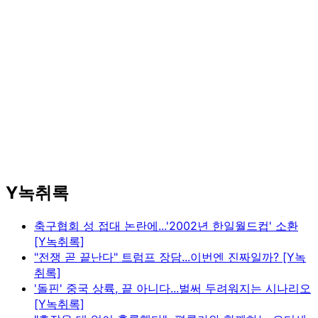
Y녹취록
축구협회 성 접대 논란에...'2002년 한일월드컵' 소환
[Y녹취록]
"전쟁 곧 끝난다" 트럼프 장담...이번엔 진짜일까? [Y녹
취록]
'돌핀' 중국 상륙, 끝 아니다...벌써 두려워지는 시나리오
[Y녹취록]