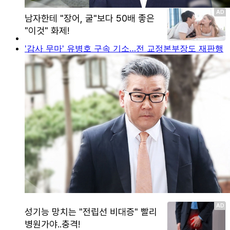
'감사 무마' 유병호 구속 기소…전 교정본부장도 재판행