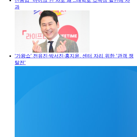
과
'가왕쇼’ 전유진·박서진·홍지윤, 센터 자리 위한 '관객 쟁
탈전'