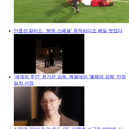
안효섭·칼리드, '썸띵 스페셜' 뮤직비디오 베일 벗었다
'세계의 주인' 윤가은 감독, 벡델데이 ‘올해의 감독’ 만장
일치 선정
신동엽 “마이크 안 차도 돼”...대학로 소극장 발언에 사