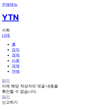
전체메뉴
YTN
사회
LIVE
홈
정치
경제
사회
국제
연예
닫기
이제 해당 작성자의 댓글 내용을
확인할 수 없습니다.
닫기
신고하기