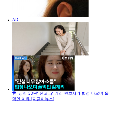
尹 '징역 30년' 선고...김계리 변호사가 법정 나오며 울
먹인 이유 [지금이뉴스]