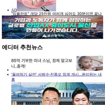
에디터 추천뉴스
'돌려차기 실언' 서범수·진종오 징계 개시…윤리위는 내
홍