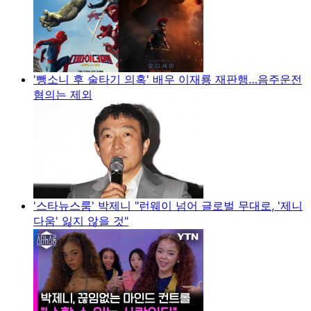
'뺑소니 후 술타기 의혹' 배우 이재룡 재판행…음주운전
혐의는 제외
'스타뉴스룸' 박제니 "런웨이 넘어 글로벌 무대로, '제니
다움' 잃지 않을 것"