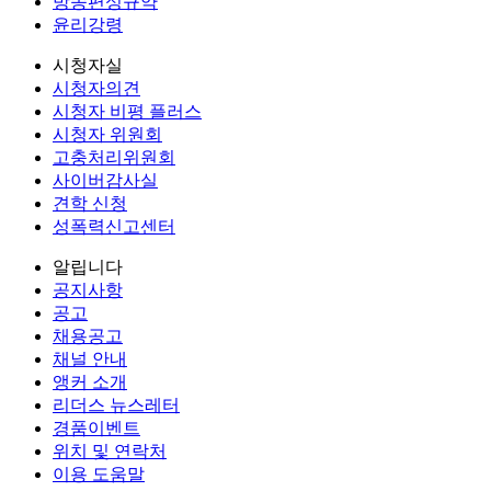
방송편성규약
윤리강령
시청자실
시청자의견
시청자 비평 플러스
시청자 위원회
고충처리위원회
사이버감사실
견학 신청
성폭력신고센터
알립니다
공지사항
공고
채용공고
채널 안내
앵커 소개
리더스 뉴스레터
경품이벤트
위치 및 연락처
이용 도움말