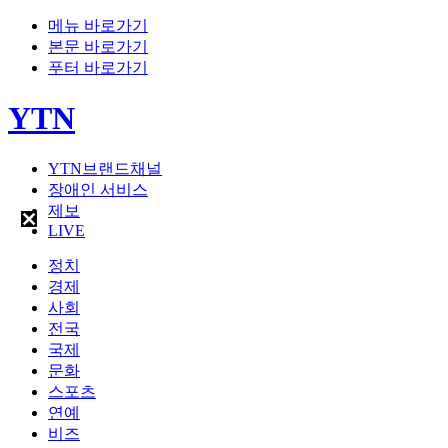
메뉴 바로가기
본문 바로가기
푸터 바로가기
YTN
YTN브랜드채널
장애인 서비스
제보
LIVE
정치
경제
사회
전국
국제
문화
스포츠
연예
비즈