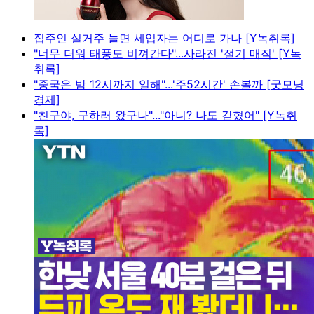
집주인 실거주 늘면 세입자는 어디로 가나 [Y녹취록]
"너무 더워 태풍도 비껴간다"...사라진 '절기 매직' [Y녹
취록]
"중국은 밤 12시까지 일해"...'주52시간' 손볼까 [굿모닝
경제]
"친구야, 구하러 왔구나"..."아니? 나도 갇혔어" [Y녹취
록]