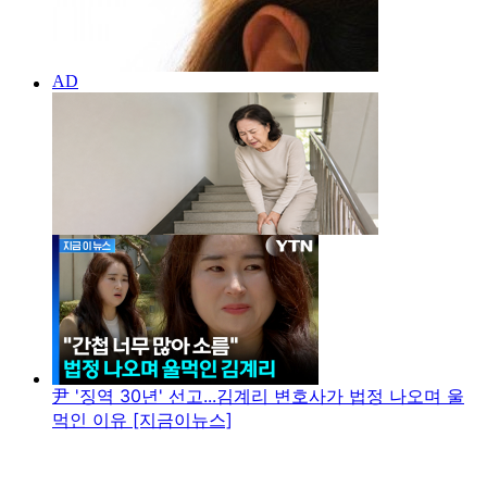
尹 '징역 30년' 선고...김계리 변호사가 법정 나오며 울
먹인 이유 [지금이뉴스]