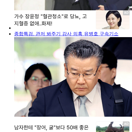
종합특검, 관저 봐주기 감사 의혹 유병호 구속기소