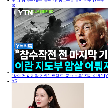
中·日 향하는 태풍 '돌핀'·'찬홈'...주말 날씨 좌우 [Y녹취
록]
"참수 전 마지막 기회"...트럼프 '공습 보류' 진짜 이유? [