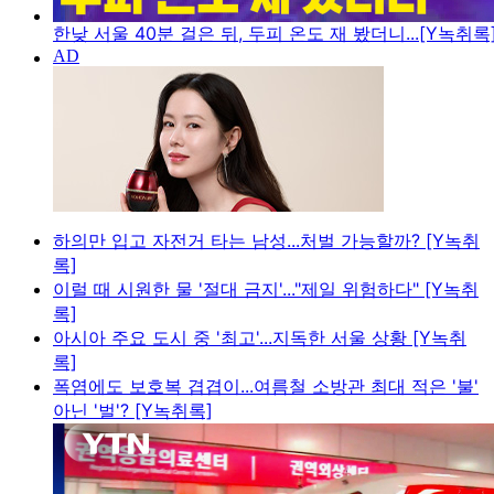
한낮 서울 40분 걸은 뒤, 두피 온도 재 봤더니...[Y녹취록
하의만 입고 자전거 타는 남성...처벌 가능할까? [Y녹취
록]
이럴 때 시원한 물 '절대 금지'..."제일 위험하다" [Y녹취
록]
아시아 주요 도시 중 '최고'...지독한 서울 상황 [Y녹취
록]
폭염에도 보호복 겹겹이...여름철 소방관 최대 적은 '불'
아닌 '벌'? [Y녹취록]