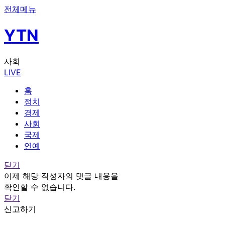
전체메뉴
YTN
사회
LIVE
홈
정치
경제
사회
국제
연예
닫기
이제 해당 작성자의 댓글 내용을
확인할 수 없습니다.
닫기
신고하기