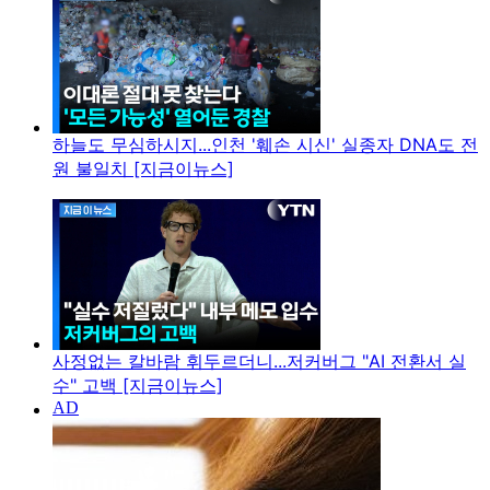
하늘도 무심하시지...인천 '훼손 시신' 실종자 DNA도 전
원 불일치 [지금이뉴스]
사정없는 칼바람 휘두르더니...저커버그 "AI 전환서 실
수" 고백 [지금이뉴스]