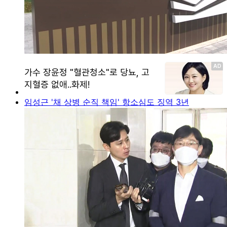
임성근 '채 상병 순직 책임' 항소심도 징역 3년