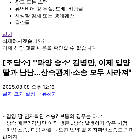
광고 또는 스팸
유언비어 및 욕설, 도배, 비방글
사생활 침해 또는 명예훼손
음란물
닫기
삭제하시겠습니까?
이제 해당 댓글 내용을 확인할 수 없습니다
[조담소] "'파양 승소' 김병만, 이제 입양
딸과 남남...상속관계·소송 모두 사라져"
2025.08.08 오후 12:16
글자 크기 설정
공유하기
- 입양 딸 친자확인 소송? 보통의 경우는 아냐
- 상속 때문? 김병만 아직 생존...상속 발생하지 않은 시점
- 파양 소송, 파양 판결 나오면 입양 딸 친자확인소송도 의미
없어져