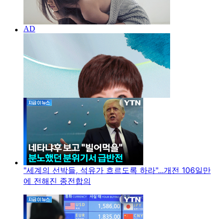
"세계의 선박들, 석유가 흐르도록 하라"...개전 106일만
에 전해진 종전합의