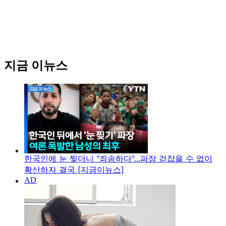
지금 이뉴스
한국인에 눈 찢더니 "죄송하다"...파장 걷잡을 수 없이
확산하자 결국 [지금이뉴스]