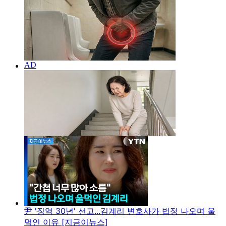
尹 '징역 30년' 선고...김계리 변호사가 법정 나오며 울
먹인 이유 [지금이뉴스]