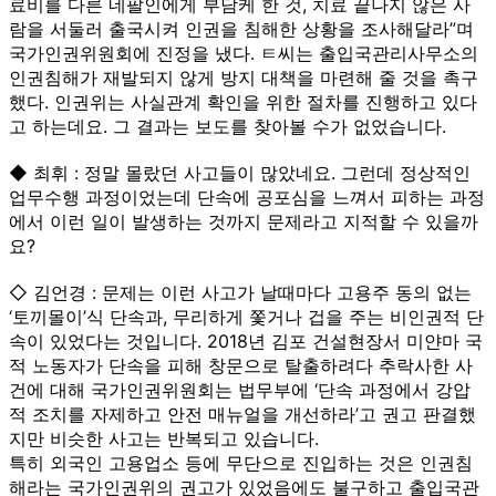
료비를 다른 네팔인에게 부담케 한 것, 치료 끝나지 않은 사
람을 서둘러 출국시켜 인권을 침해한 상황을 조사해달라”며
국가인권위원회에 진정을 냈다. ㅌ씨는 출입국관리사무소의
인권침해가 재발되지 않게 방지 대책을 마련해 줄 것을 촉구
했다. 인권위는 사실관계 확인을 위한 절차를 진행하고 있다
고 하는데요. 그 결과는 보도를 찾아볼 수가 없었습니다.
◆ 최휘 : 정말 몰랐던 사고들이 많았네요. 그런데 정상적인
업무수행 과정이었는데 단속에 공포심을 느껴서 피하는 과정
에서 이런 일이 발생하는 것까지 문제라고 지적할 수 있을까
요?
◇ 김언경 : 문제는 이런 사고가 날때마다 고용주 동의 없는
‘토끼몰이’식 단속과, 무리하게 쫓거나 겁을 주는 비인권적 단
속이 있었다는 것입니다. 2018년 김포 건설현장서 미얀마 국
적 노동자가 단속을 피해 창문으로 탈출하려다 추락사한 사
건에 대해 국가인권위원회는 법무부에 ‘단속 과정에서 강압
적 조치를 자제하고 안전 매뉴얼을 개선하라’고 권고 판결했
지만 비슷한 사고는 반복되고 있습니다.
특히 외국인 고용업소 등에 무단으로 진입하는 것은 인권침
해라는 국가인권위의 권고가 있었음에도 불구하고 출입국관