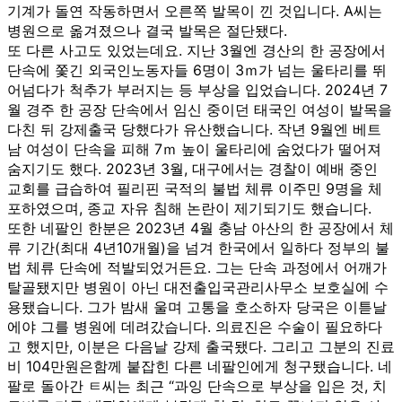
기계가 돌연 작동하면서 오른쪽 발목이 낀 것입니다. A씨는
병원으로 옮겨졌으나 결국 발목은 절단됐다.
또 다른 사고도 있었는데요. 지난 3월엔 경산의 한 공장에서
단속에 쫓긴 외국인노동자들 6명이 3ｍ가 넘는 울타리를 뛰
어넘다가 척추가 부러지는 등 부상을 입었습니다. 2024년 7
월 경주 한 공장 단속에서 임신 중이던 태국인 여성이 발목을
다친 뒤 강제출국 당했다가 유산했습니다. 작년 9월엔 베트
남 여성이 단속을 피해 7ｍ 높이 울타리에 숨었다가 떨어져
숨지기도 했다. 2023년 3월, 대구에서는 경찰이 예배 중인
교회를 급습하여 필리핀 국적의 불법 체류 이주민 9명을 체
포하였으며, 종교 자유 침해 논란이 제기되기도 했습니다.
또한 네팔인 한분은 2023년 4월 충남 아산의 한 공장에서 체
류 기간(최대 4년10개월)을 넘겨 한국에서 일하다 정부의 불
법 체류 단속에 적발되었거든요. 그는 단속 과정에서 어깨가
탈골됐지만 병원이 아닌 대전출입국관리사무소 보호실에 수
용됐습니다. 그가 밤새 울며 고통을 호소하자 당국은 이튿날
에야 그를 병원에 데려갔습니다. 의료진은 수술이 필요하다
고 했지만, 이분은 다음날 강제 출국됐다. 그리고 그분의 진료
비 104만원은함께 붙잡힌 다른 네팔인에게 청구됐습니다. 네
팔로 돌아간 ㅌ씨는 최근 “과잉 단속으로 부상을 입은 것, 치