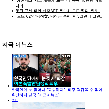
지금 이뉴스
한국인에 눈 찢더니 "죄송하다"...파장 걷잡을 수 없이
확산하자 결국 [지금이뉴스]