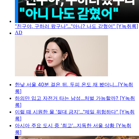
"친구야, 구하러 왔구나"..."아니? 나도 갇혔어" [Y녹취록]
한낮 서울 40분 걸은 뒤, 두피 온도 재 봤더니...[Y녹취
록]
하의만 입고 자전거 타는 남성...처벌 가능할까? [Y녹취
록]
이럴 때 시원한 물 '절대 금지'..."제일 위험하다" [Y녹취
록]
아시아 주요 도시 중 '최고'...지독한 서울 상황 [Y녹취
록]