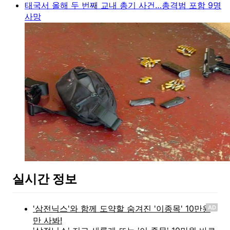
태국서 올해 두 번째 교내 총기 사건…총격범 포함 9명
사망
실시간 정보
AD