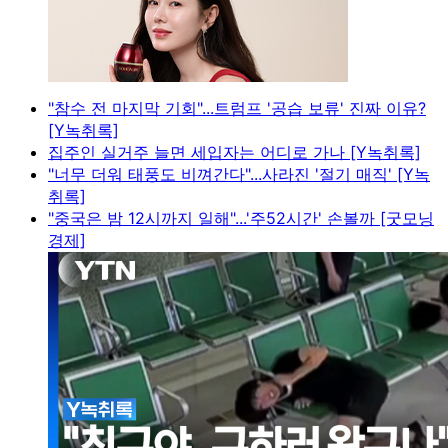
"참수 전 마지막 기회"...트럼프 '공습 보류' 진짜 이유?
[Y녹취록]
집주인 실거주 늘면 세입자는 어디로 가나 [Y녹취록]
"너무 더워 태풍도 비껴간다"...사라진 '절기 매직' [Y녹
취록]
"중국은 밤 12시까지 일해"...'주52시간' 손볼까 [굿모닝
경제]