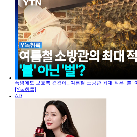
폭염에도 보호복 겹겹이...여름철 소방관 최대 적은 '불' 아
[Y녹취록]