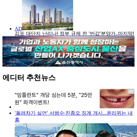
에디터 추천뉴스
'돌려차기 실언' 서범수·진종오 징계 개시…윤리위는 내
홍