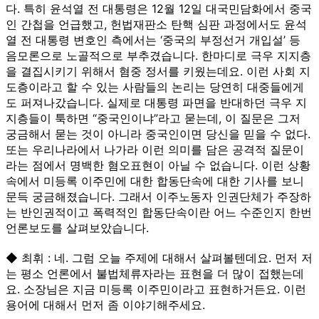
다. 특히 윤석열 전 대통령은 12월 12일 대국민담화에서 중국
인 간첩을 언급했고, 헌법재판소 탄핵 심판 과정에서도 윤석
열 전 대통령 변호인 측에서는 ‘중국의 부정선거 개입설’ 등
음모론으로 노골적으로 부추겼습니다. 한마디로 극우 지지층
을 결집시키기 위해서 혐중 정서를 키웠는데요. 이런 사회 지
도층이라고 할 수 있는 사람들의 논리는 당연히 대중들에게
도 퍼져나갔습니다. 실제로 대통령 파면을 반대하던 극우 지
지층들이 툭하면 “중국인이냐”라고 묻는데, 이 질문은 그저
궁금해서 묻는 것이 아니라 중국인이면 당신을 믿을 수 없다.
또는 우리나라에서 나가라 이런 의미를 담은 공격적 질문이
라는 점에서 명백한 혐오표현이 아닐 수 없습니다. 이런 상황
속에서 미등록 이주민에 대한 합동단속에 대한 기사를 보니
문득 궁금해졌습니다. 그래서 이주노동자 인권단체가 주장하
는 반인권적이고 폭력적인 합동단속이란 어느 수준인지 한번
언론보도를 살펴보았습니다.
◆ 최휘 : 네. 그럼 오늘 주제에 대해서 살펴볼텐데요. 먼저 저
는 평소 언론에서 불법체류자라는 표현을 더 많이 접했는데
요. 소장님은 지금 미등록 이주민이라고 표현하거든요. 이런
용어에 대해서 먼저 좀 이야기해주세요.