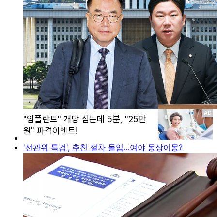
'선관위 특검', 추천 절차 돌입…여야 동상이몽?