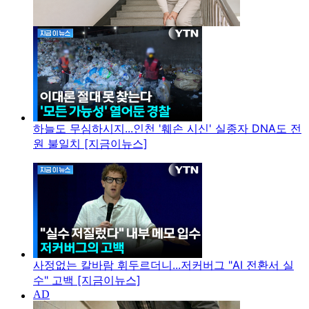
하늘도 무심하시지...인천 '훼손 시신' 실종자 DNA도 전
원 불일치 [지금이뉴스]
사정없는 칼바람 휘두르더니...저커버그 "AI 전환서 실
수" 고백 [지금이뉴스]