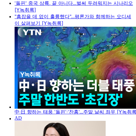
'돌핀' 중국 상륙, 끝 아니다...벌써 두려워지는 시나리오
[Y녹취록]
"흠잡을 데 없이 훌륭했다"...평론가와 함께하는 오디세
이 살펴보기 [Y녹취록]
中·日 향하는 태풍 '돌핀'·'찬홈'...주말 날씨 좌우 [Y녹취록