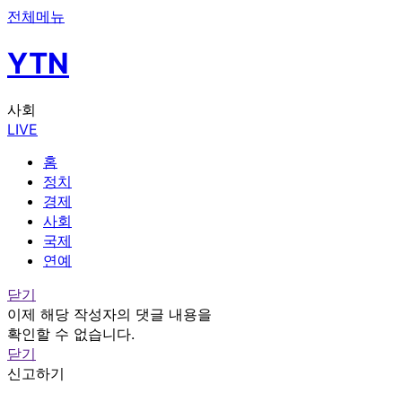
전체메뉴
YTN
사회
LIVE
홈
정치
경제
사회
국제
연예
닫기
이제 해당 작성자의 댓글 내용을
확인할 수 없습니다.
닫기
신고하기