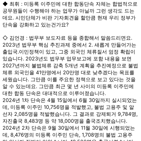
◆ 최휘 : 미등록 이주민에 대한 합동단속 자체는 합법적으로
공무원들이 수행해야 하는 업무가 아닐까 그런 생각도 드는
데요. 시민단체가 비판 기자회견을 할만큼 현재 우리 정부가
단속을 강화하고 있는건가요?
◇ 김언경 : 법무부 보도자료 등을 종합해서 말씀드리면요.
2023년 법무부 핵심 추진과제 중에서 2. 새롭게 만들어가는
출입국.이민정책이 있고, 그중 외국인 체류질서 엄정 확립이
있습니다. 2023년도 법무부 업무보고에 포함 내용을 보면
2027년까지 불법체류 감축 5개년 계획을 추진예정으로 불법
체류 외국인을 41만명에서 20만명 대로 낮추겠다는 목표를
세웠습니다. 그만큼 이를 주요한 정책으로 보고 있다는 것을
알 수 있는데요. 그만큼 최근 몇 년 사이의 미등록 이주민에
대한 합동 단속은 대대적으로 이루어졌습니다.
2024년 1차 단속은 4월 15일에서 6월 30일까지 실시되었는
데, 미등록 이주민 10,756명을 적발했고, 불법 고용주 및 알
선자 2,085명을 적발했습니다. 그 결과로 강제퇴거 9,784명,
자진출국 8,483명 등 약 18,000명을 출국조치했습니다.
2024년 2차 단속은 9월 30일에서 11월 30일에 시행되었는
데, 8,476명의 미등록 이주민 단속, 1,708명의 불법 고용주