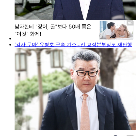
'감사 무마' 유병호 구속 기소…전 교정본부장도 재판행