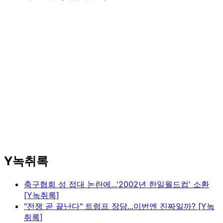
Y녹취록
축구협회 성 접대 논란에...'2002년 한일월드컵' 소환
[Y녹취록]
"전쟁 곧 끝난다" 트럼프 장담...이번엔 진짜일까? [Y녹
취록]