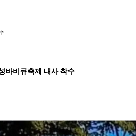
착수
 홍성바비큐축제 내사 착수