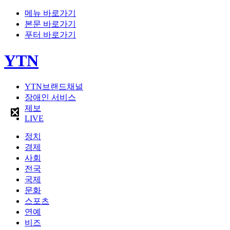
메뉴 바로가기
본문 바로가기
푸터 바로가기
YTN
YTN브랜드채널
장애인 서비스
제보
LIVE
정치
경제
사회
전국
국제
문화
스포츠
연예
비즈