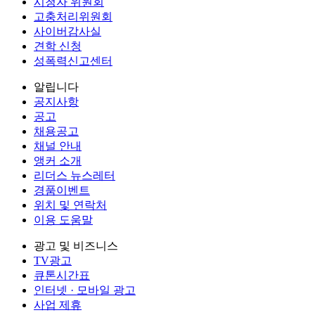
시청자 위원회
고충처리위원회
사이버감사실
견학 신청
성폭력신고센터
알립니다
공지사항
공고
채용공고
채널 안내
앵커 소개
리더스 뉴스레터
경품이벤트
위치 및 연락처
이용 도움말
광고 및 비즈니스
TV광고
큐톤시간표
인터넷 · 모바일 광고
사업 제휴