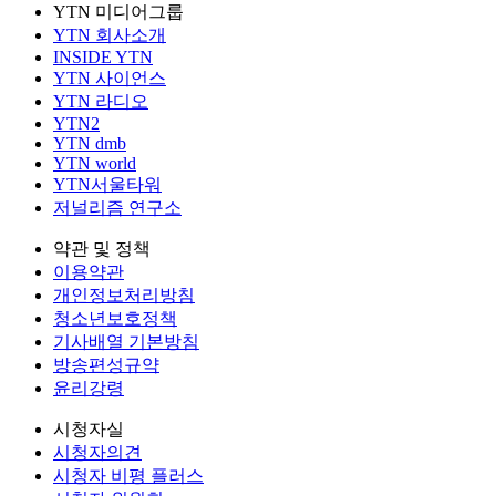
YTN 미디어그룹
YTN 회사소개
INSIDE YTN
YTN 사이언스
YTN 라디오
YTN2
YTN dmb
YTN world
YTN서울타워
저널리즘 연구소
약관 및 정책
이용약관
개인정보처리방침
청소년보호정책
기사배열 기본방침
방송편성규약
윤리강령
시청자실
시청자의견
시청자 비평 플러스