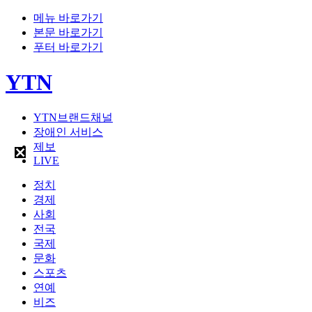
메뉴 바로가기
본문 바로가기
푸터 바로가기
YTN
YTN브랜드채널
장애인 서비스
제보
LIVE
정치
경제
사회
전국
국제
문화
스포츠
연예
비즈