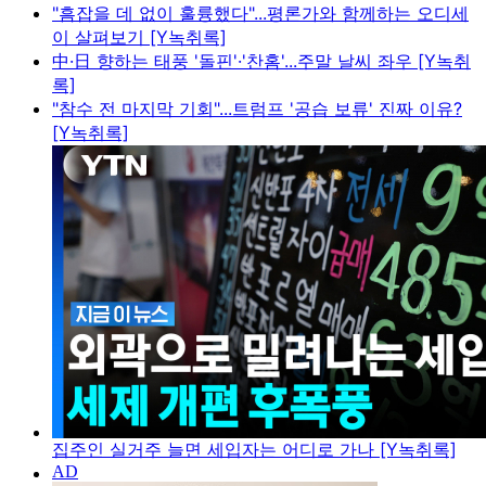
"흠잡을 데 없이 훌륭했다"...평론가와 함께하는 오디세
이 살펴보기 [Y녹취록]
中·日 향하는 태풍 '돌핀'·'찬홈'...주말 날씨 좌우 [Y녹취
록]
"참수 전 마지막 기회"...트럼프 '공습 보류' 진짜 이유?
[Y녹취록]
집주인 실거주 늘면 세입자는 어디로 가나 [Y녹취록]