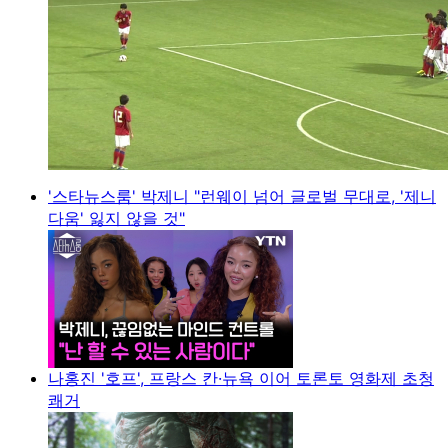
'스타뉴스룸' 박제니 "런웨이 넘어 글로벌 무대로, '제니
다움' 잃지 않을 것"
나홍진 '호프', 프랑스 칸·뉴욕 이어 토론토 영화제 초청
쾌거