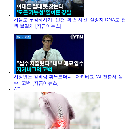
하늘도 무심하시지...인천 '훼손 시신' 실종자 DNA도 전
원 불일치 [지금이뉴스]
사정없는 칼바람 휘두르더니...저커버그 "AI 전환서 실
수" 고백 [지금이뉴스]