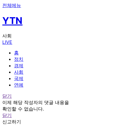
전체메뉴
YTN
사회
LIVE
홈
정치
경제
사회
국제
연예
닫기
이제 해당 작성자의 댓글 내용을
확인할 수 없습니다.
닫기
신고하기