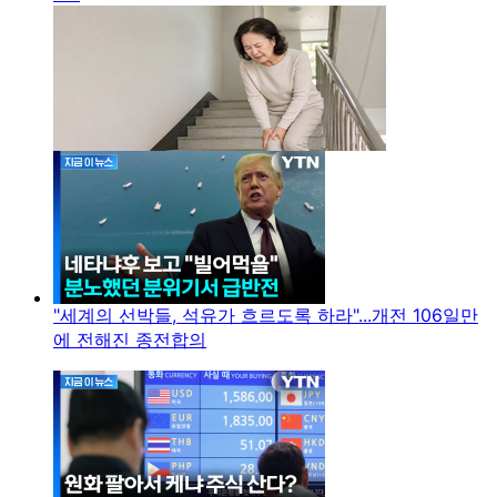
"세계의 선박들, 석유가 흐르도록 하라"...개전 106일만
에 전해진 종전합의