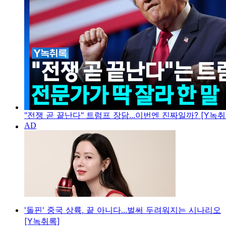
"전쟁 곧 끝난다" 트럼프 장담...이번엔 진짜일까? [Y녹취
'돌핀' 중국 상륙, 끝 아니다...벌써 두려워지는 시나리오
[Y녹취록]