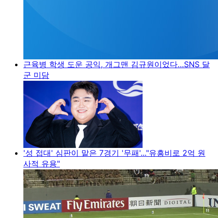
근육병 학생 도운 공익, 개그맨 김규원이었다…SNS 달
군 미담
'성 접대' 심판이 맡은 7경기 '무패'..."유흥비로 2억 원
사적 유용"