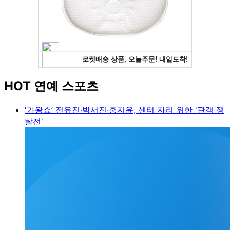
HOT 연예 스포츠
'가왕쇼’ 전유진·박서진·홍지윤, 센터 자리 위한 '관객 쟁
탈전'