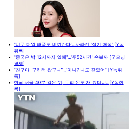
"너무 더워 태풍도 비껴간다"...사라진 '절기 매직' [Y녹
취록]
"중국은 밤 12시까지 일해"...'주52시간' 손볼까 [굿모닝
경제]
"친구야, 구하러 왔구나"..."아니? 나도 갇혔어" [Y녹취
록]
한낮 서울 40분 걸은 뒤, 두피 온도 재 봤더니...[Y녹취
록]