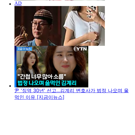
尹 '징역 30년' 선고...김계리 변호사가 법정 나오며 울
먹인 이유 [지금이뉴스]