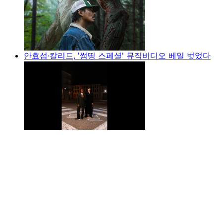
안효섭·칼리드, '썸띵 스페셜' 뮤직비디오 베일 벗었다