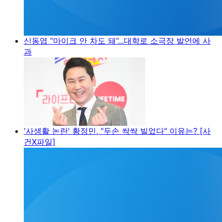
신동엽 “마이크 안 차도 돼”...대학로 소극장 발언에 사
과
'사생활 논란' 황정민, "두손 싹싹 빌었다" 이유는? [사
건X파일]