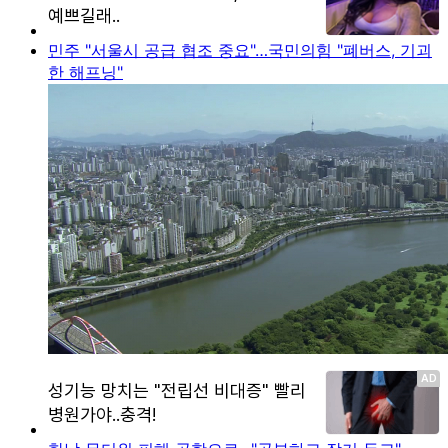
민주 "서울시 공급 협조 중요"…국민의힘 "폐버스, 기괴
한 해프닝"