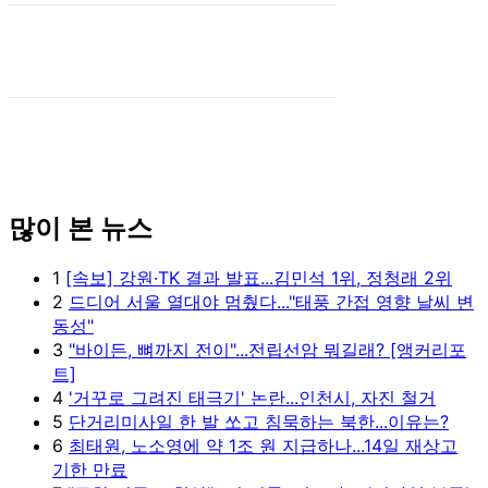
많이 본 뉴스
1
[속보] 강원·TK 결과 발표...김민석 1위, 정청래 2위
2
드디어 서울 열대야 멈췄다..."태풍 간접 영향 날씨 변
동성"
3
"바이든, 뼈까지 전이"...전립선암 뭐길래? [앵커리포
트]
4
'거꾸로 그려진 태극기' 논란...인천시, 자진 철거
5
단거리미사일 한 발 쏘고 침묵하는 북한...이유는?
6
최태원, 노소영에 약 1조 원 지급하나...14일 재상고
기한 만료