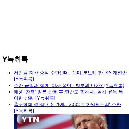
Y녹취록
서민들 자산 증식 수단인데...개미 분노케 한 ISA 개편안
[Y녹취록]
주가 급락과 함께 '이자 폭탄'...빚투의 대가? [Y녹취록]
태풍 '찬홈' 일본 관통 후 한반도 향하나...올해 유독 특
이한 상황 [Y녹취록]
축구협회 성 접대 논란에...'2002년 한일월드컵' 소환
[Y녹취록]