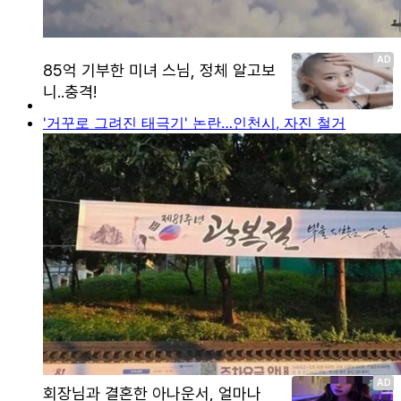
'거꾸로 그려진 태극기' 논란…인천시, 자진 철거