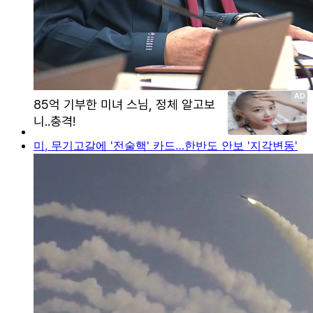
미, 무기고갈에 '전술핵' 카드…한반도 안보 '지각변동'