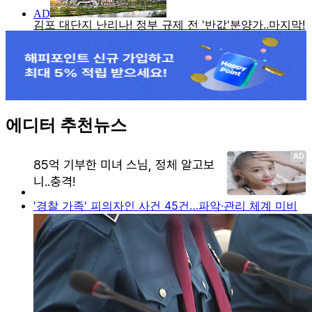
에디터 추천뉴스
'경찰 가족' 피의자인 사건 45건…파악·관리 체계 미비