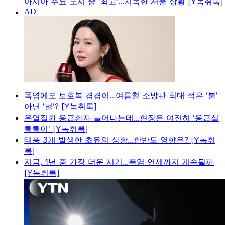
아시아 주요 도시 중 '최고'...지독한 서울 상황 [Y녹취록]
폭염에도 보호복 겹겹이...여름철 소방관 최대 적은 '불'
아닌 '벌'? [Y녹취록]
온열질환 응급환자 늘어나는데...현장은 여전히 '응급실
뺑뺑이' [Y녹취록]
태풍 3개 발생한 초유의 상황...한반도 영향은? [Y녹취
록]
지금, 1년 중 가장 더운 시기...폭염 언제까지 계속될까
[Y녹취록]