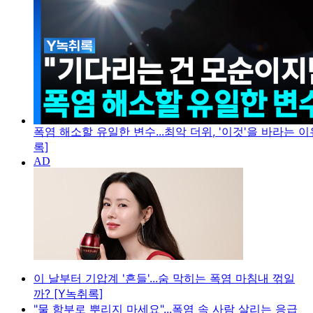
폭염 해소할 유일한 변수...최악 더위, '이것'을 바라는 이
록]
이 날부터 기압계 '흔들'...숨 막히는 폭염 마침내 꺾일
까? [Y녹취록]
"물 함부로 뿌리지 마세요"...폭염 속 사람 살리는 응급