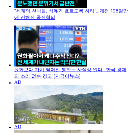
"세계의 선박들, 석유가 흐르도록 하라"...개전 106일만
에 전해진 종전합의
원화보다 가치 떨어진 통화는 사실상 없다...한국 경제
의 소리 없는 경고 [지금이뉴스]