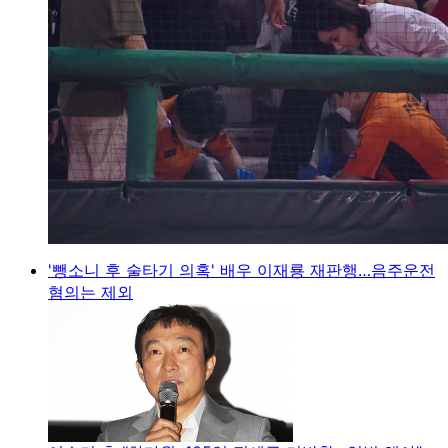
'뺑소니 후 술타기 의혹' 배우 이재룡 재판행…음주운전
혐의는 제외