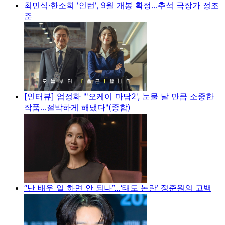
최민식·한소희 '인턴', 9월 개봉 확정…추석 극장가 정조
준
[인터뷰] 엄정화 "'오케이 마담2', 눈물 날 만큼 소중한
작품…절박하게 해냈다"(종합)
“난 배우 일 하면 안 되나”…‘태도 논란’ 정준원의 고백