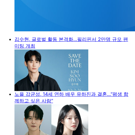
김수현, 글로벌 활동 본격화…필리핀서 2만명 규모 팬
미팅 개최
노을 강균성, 14세 연하 배우 유하진과 결혼…"평생 함
께하고 싶은 사람"