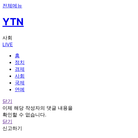
전체메뉴
YTN
사회
LIVE
홈
정치
경제
사회
국제
연예
닫기
이제 해당 작성자의 댓글 내용을
확인할 수 없습니다.
닫기
신고하기