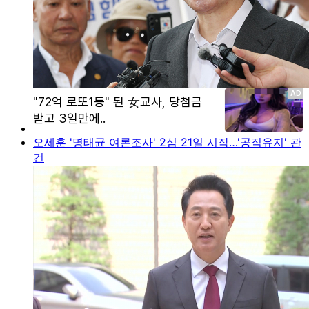
오세훈 '명태균 여론조사' 2심 21일 시작…'공직유지' 관
건