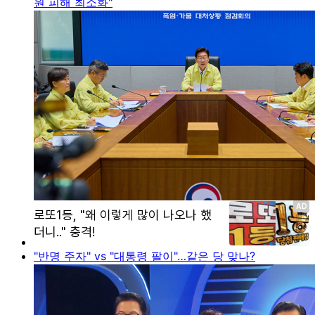
원 피해 최소화"
"반명 주자" vs "대통령 팔이"…같은 당 맞나?