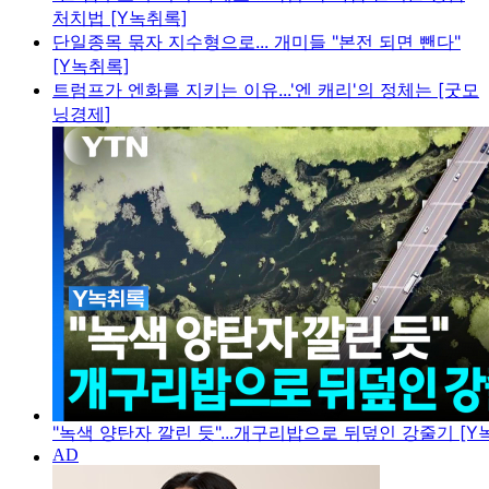
처치법 [Y녹취록]
단일종목 묶자 지수형으로... 개미들 "본전 되면 뺀다"
[Y녹취록]
트럼프가 엔화를 지키는 이유...'엔 캐리'의 정체는 [굿모
닝경제]
"녹색 양탄자 깔린 듯"...개구리밥으로 뒤덮인 강줄기 [Y