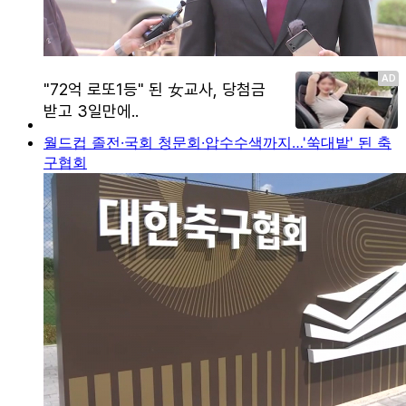
월드컵 졸전·국회 청문회·압수수색까지…'쑥대밭' 된 축
구협회