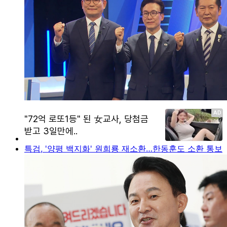
특검, '양평 백지화' 원희룡 재소환…한동훈도 소환 통보