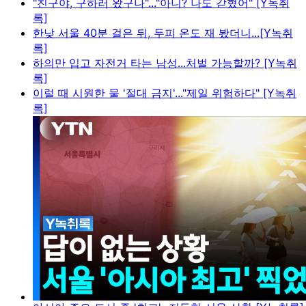
"친구야, 구하러 왔구나"..."아니? 나도 갇혔어" [Y녹취
록]
한낮 서울 40분 걸은 뒤, 두피 온도 재 봤더니...[Y녹취
록]
하의만 입고 자전거 타는 남성...처벌 가능할까? [Y녹취
록]
이럴 때 시원한 물 '절대 금지'..."제일 위험하다" [Y녹취
록]