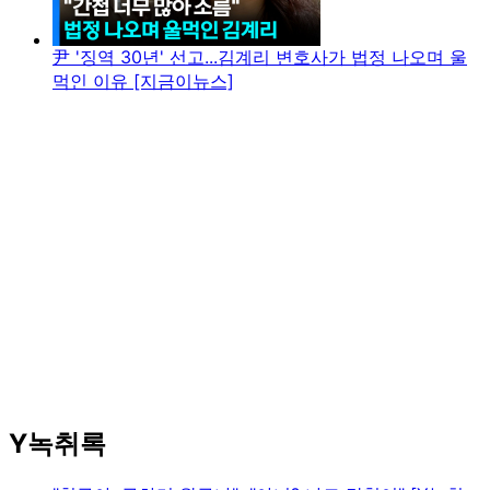
尹 '징역 30년' 선고...김계리 변호사가 법정 나오며 울
먹인 이유 [지금이뉴스]
Y녹취록