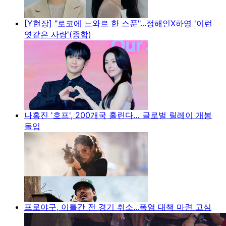
[Y현장] "로코에 느와르 한 스푼"...정해인X하영 '이런
엿같은 사랑'(종합)
나홍진 '호프', 200개국 홀린다… 글로벌 릴레이 개봉
돌입
프로야구, 이틀간 전 경기 취소...폭염 대책 마련 고심