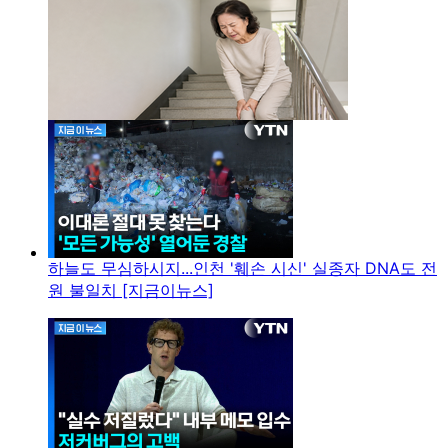
하늘도 무심하시지...인천 '훼손 시신' 실종자 DNA도 전
원 불일치 [지금이뉴스]