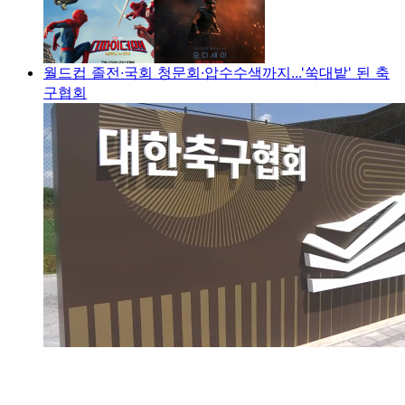
월드컵 졸전·국회 청문회·압수수색까지...'쑥대밭' 된 축
구협회