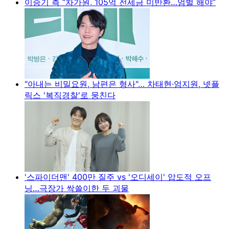
이승기 측 “차가원, 105억 전세금 미반환…엄벌 해야”
"아내는 비밀요원, 남편은 형사"… 차태현·엄지원, 넷플
릭스 '복직경찰'로 뭉친다
'스파이더맨' 400만 질주 vs '오디세이' 압도적 오프
닝…극장가 싹쓸이한 두 괴물