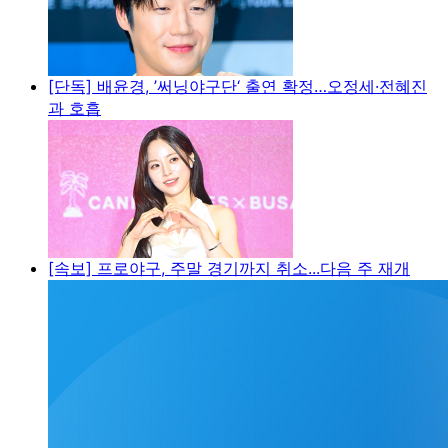
[단독] 배윤경, ’써닝야구단‘ 출연 확정…오정세·전혜진
과 호흡
[속보] 프로야구, 주말 경기까지 취소...다음 주 재개