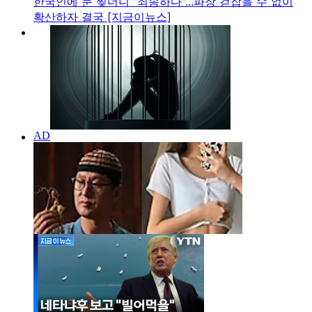
한국인에 눈 찢더니 "죄송하다"...파장 걷잡을 수 없이
확산하자 결국 [지금이뉴스]