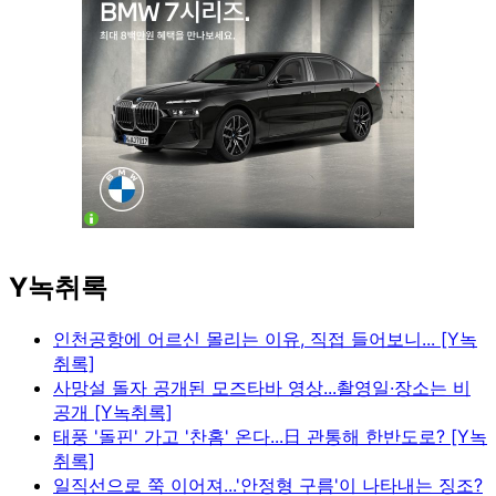
Y녹취록
인천공항에 어르신 몰리는 이유, 직접 들어보니... [Y녹
취록]
사망설 돌자 공개된 모즈타바 영상...촬영일·장소는 비
공개 [Y녹취록]
태풍 '돌핀' 가고 '찬홈' 온다...日 관통해 한반도로? [Y녹
취록]
일직선으로 쭉 이어져...'안정형 구름'이 나타내는 징조?