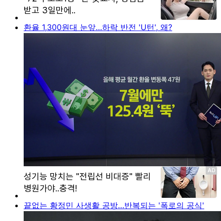
환율 1,300원대 눈앞…하락 반전 'U턴', 왜?
끝없는 황정민 사생활 공방…반복되는 '폭로의 공식'