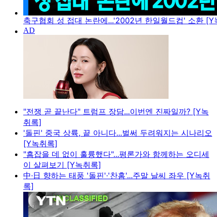
축구협회 성 접대 논란에...'2002년 한일월드컵' 소환 [
"전쟁 곧 끝난다" 트럼프 장담...이번엔 진짜일까? [Y녹
취록]
'돌핀' 중국 상륙, 끝 아니다...벌써 두려워지는 시나리오
[Y녹취록]
"흠잡을 데 없이 훌륭했다"...평론가와 함께하는 오디세
이 살펴보기 [Y녹취록]
中·日 향하는 태풍 '돌핀'·'찬홈'...주말 날씨 좌우 [Y녹취
록]