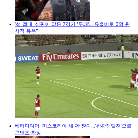
'성 접대' 심판이 맡은 7경기 '무패'..."유흥비로 2억 원
사적 유용"
베리미디어, 미스코리아 새 판 짠다…‘왕관쟁탈전’으로
콘텐츠 확장