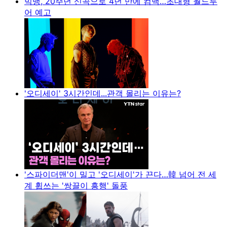
빅뱅, 20주년 신곡으로 4년 만에 컴백…초대형 월드투
어 예고
'오디세이' 3시간인데...관객 몰리는 이유는?
'스파이더맨'이 밀고 '오디세이'가 끈다…韓 넘어 전 세
계 휩쓰는 '쌍끌이 흥행' 돌풍