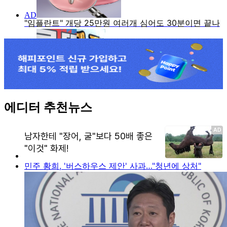
에디터 추천뉴스
민주 황희, '버스하우스 제안' 사과…"청년에 상처"