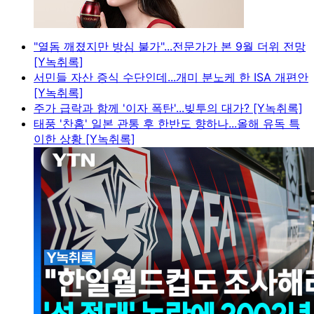
"열돔 깨졌지만 방심 불가"...전문가가 본 9월 더위 전망
[Y녹취록]
서민들 자산 증식 수단인데...개미 분노케 한 ISA 개편안
[Y녹취록]
주가 급락과 함께 '이자 폭탄'...빚투의 대가? [Y녹취록]
태풍 '찬홈' 일본 관통 후 한반도 향하나...올해 유독 특
이한 상황 [Y녹취록]