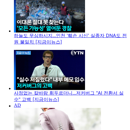
하늘도 무심하시지...인천 '훼손 시신' 실종자 DNA도 전
원 불일치 [지금이뉴스]
사정없는 칼바람 휘두르더니...저커버그 "AI 전환서 실
수" 고백 [지금이뉴스]