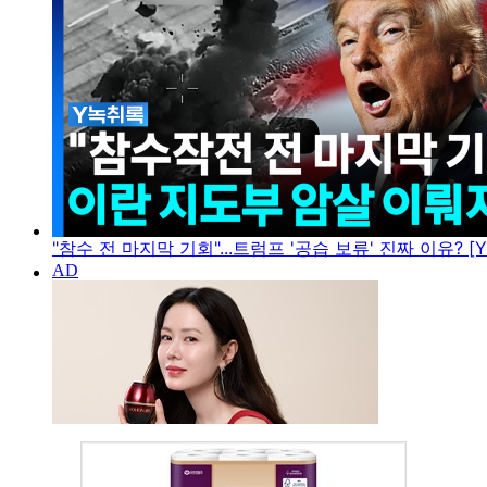
"참수 전 마지막 기회"...트럼프 '공습 보류' 진짜 이유? [