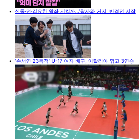
신동·던·김요한 왕좌 지킬까…'왕자와 거지' 반격전 시작
'손서연 23득점' U-17 여자 배구, 이탈리아 꺾고 3연승