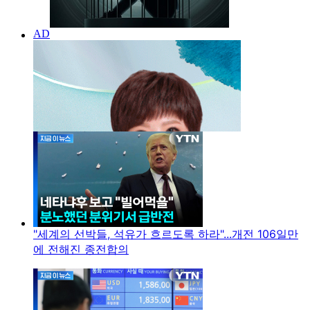
"세계의 선박들, 석유가 흐르도록 하라"...개전 106일만
에 전해진 종전합의