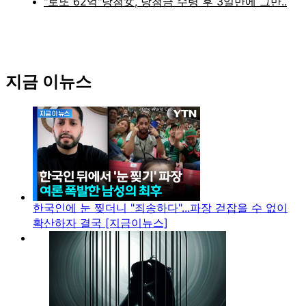
지금 이뉴스
한국인에 눈 찢더니 "죄송하다"...파장 걷잡을 수 없이
확산하자 결국 [지금이뉴스]