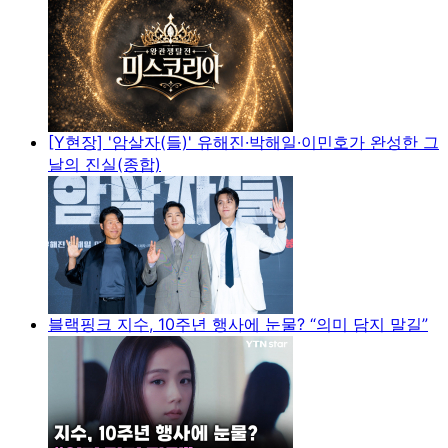
[Y현장] '암살자(들)' 유해진·박해일·이민호가 완성한 그
날의 진실(종합)
블랙핑크 지수, 10주년 행사에 눈물? “의미 담지 말길”