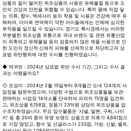
상품의 질이 떨어진 위조상품의 사용은 유해물질 등으로 도
민의 건강과 안전을 위협할 수 있습니다. 특히 몸에 직접 닿
는 의류, 향수, 액세사리 등의 착용 및 사용은 건강에 매우 유
해하며, 더더욱 면역력이 약한 아이들에게는 인체에 심각한
부작용을 일으킬 수 있습니다. 경기도 특사경에서는 이러한
무분별한 위조상품 유통으로 국내 브랜드 및 관련 유통산업
이 위축되고 유해물질 등의 검증되지 않은 제품 사용으로 인
한 도민의 정신적·신체적 피해를 선제적으로 차단하고자 상
표법 위반행위에 대한 수사를 진행하였습니다.
◆ 박귀빈 : 2024년 상표법 위반 수사 기간, 그리고 수사 결
과는 어땠을까요?
◇ 조성미 : 2024년 2월 15일부터 9개월간 도내 124개의 사
업장을 탐문하였으며, 다양한 수법으로 위조상품들을 보관·
판매하는 사업장 14개소를 단속하여 피의자 15명을 입건하
고, 위조상품 6,158점, 정품가 23억원 상당의 위조상품을 압
수조치하였습니다. 주요 압수물품은 ‘샤넬, 말본, 구찌, 나이
키’ 등 총 20여 종의 유명 브랜드 상품으로 의류가 4,841점으
로 가장 많았고, 향수 및 선글라스가 233점, 가방, 신발, 벨트,
악세사리 등이 1,084점이었습니다.