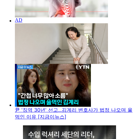
尹 '징역 30년' 선고...김계리 변호사가 법정 나오며 울
먹인 이유 [지금이뉴스]