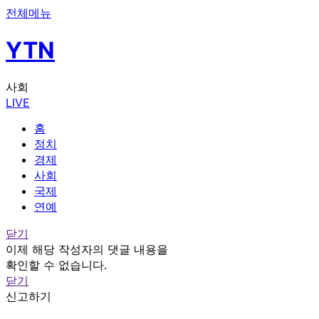
전체메뉴
YTN
사회
LIVE
홈
정치
경제
사회
국제
연예
닫기
이제 해당 작성자의 댓글 내용을
확인할 수 없습니다.
닫기
신고하기