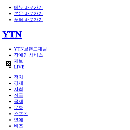
메뉴 바로가기
본문 바로가기
푸터 바로가기
YTN
YTN브랜드채널
장애인 서비스
제보
LIVE
정치
경제
사회
전국
국제
문화
스포츠
연예
비즈