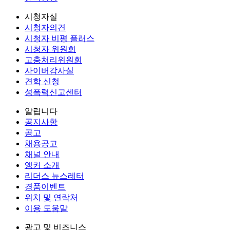
시청자실
시청자의견
시청자 비평 플러스
시청자 위원회
고충처리위원회
사이버감사실
견학 신청
성폭력신고센터
알립니다
공지사항
공고
채용공고
채널 안내
앵커 소개
리더스 뉴스레터
경품이벤트
위치 및 연락처
이용 도움말
광고 및 비즈니스