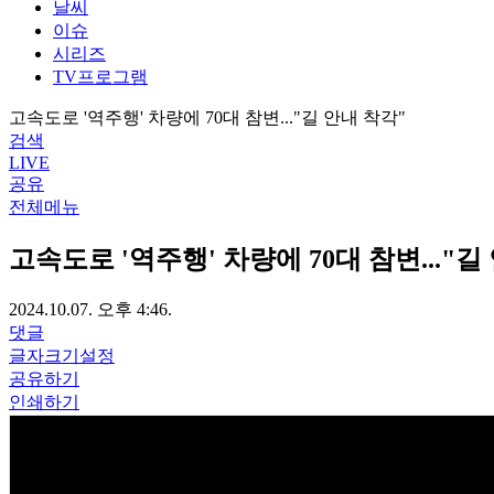
날씨
이슈
시리즈
TV프로그램
고속도로 '역주행' 차량에 70대 참변..."길 안내 착각"
검색
LIVE
공유
전체메뉴
고속도로 '역주행' 차량에 70대 참변..."길
2024.10.07. 오후 4:46.
댓글
글자크기설정
공유하기
인쇄하기