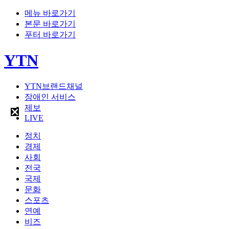
메뉴 바로가기
본문 바로가기
푸터 바로가기
YTN
YTN브랜드채널
장애인 서비스
제보
LIVE
정치
경제
사회
전국
국제
문화
스포츠
연예
비즈