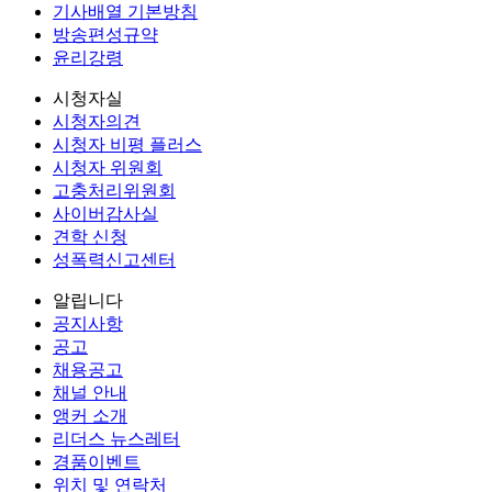
기사배열 기본방침
방송편성규약
윤리강령
시청자실
시청자의견
시청자 비평 플러스
시청자 위원회
고충처리위원회
사이버감사실
견학 신청
성폭력신고센터
알립니다
공지사항
공고
채용공고
채널 안내
앵커 소개
리더스 뉴스레터
경품이벤트
위치 및 연락처