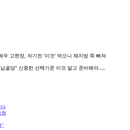
최다
요청
다"