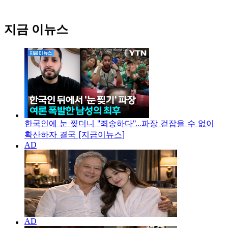
지금 이뉴스
한국인에 눈 찢더니 "죄송하다"...파장 걷잡을 수 없이
확산하자 결국 [지금이뉴스]