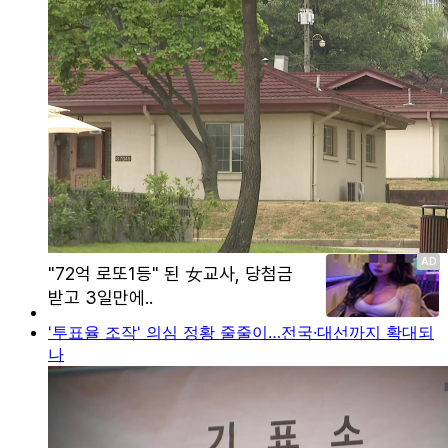
'투표율 조작' 의심 정황 줄줄이…전국·대선까지 확대되
나