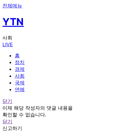
전체메뉴
YTN
사회
LIVE
홈
정치
경제
사회
국제
연예
닫기
이제 해당 작성자의 댓글 내용을
확인할 수 없습니다.
닫기
신고하기