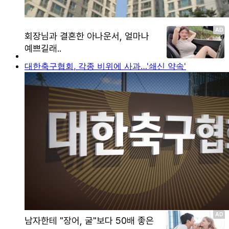
대한축구협회, 각종 비위에 사과…'쇄신 약속'