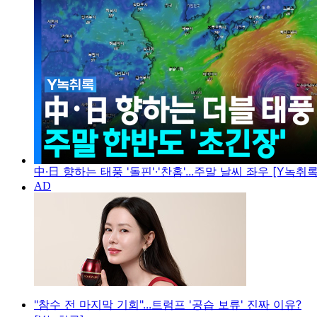
中·日 향하는 태풍 '돌핀'·'찬홈'...주말 날씨 좌우 [Y녹취록
"참수 전 마지막 기회"...트럼프 '공습 보류' 진짜 이유?