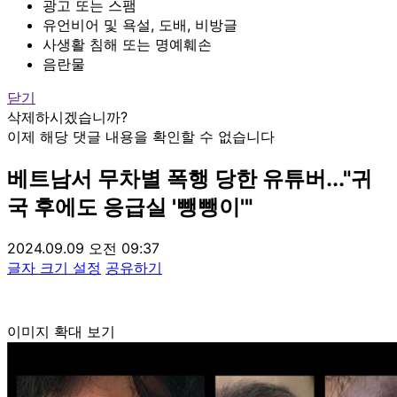
광고 또는 스팸
유언비어 및 욕설, 도배, 비방글
사생활 침해 또는 명예훼손
음란물
닫기
삭제하시겠습니까?
이제 해당 댓글 내용을 확인할 수 없습니다
베트남서 무차별 폭행 당한 유튜버..."귀
국 후에도 응급실 '뺑뺑이'"
2024.09.09 오전 09:37
글자 크기 설정
공유하기
이미지 확대 보기