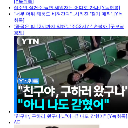
[Y녹취록]
집주인 실거주 늘면 세입자는 어디로 가나 [Y녹취록]
"너무 더워 태풍도 비껴간다"...사라진 '절기 매직' [Y녹
취록]
"중국은 밤 12시까지 일해"...'주52시간' 손볼까 [굿모닝
경제]
"친구야, 구하러 왔구나"..."아니? 나도 갇혔어" [Y녹취록]