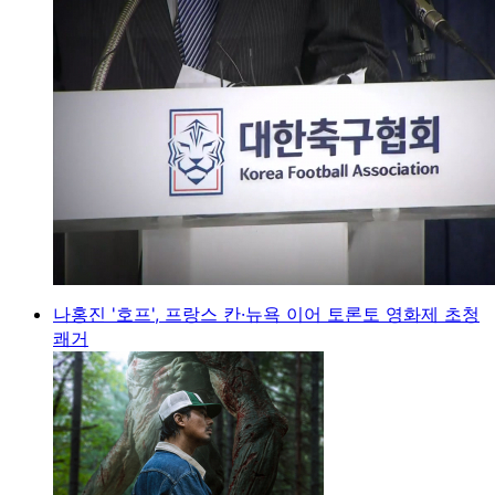
나홍진 '호프', 프랑스 칸·뉴욕 이어 토론토 영화제 초청
쾌거