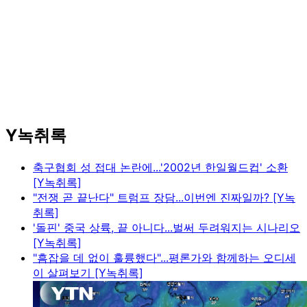
Y녹취록
축구협회 성 접대 논란에...'2002년 한일월드컵' 소환
[Y녹취록]
"전쟁 곧 끝난다" 트럼프 장담...이번엔 진짜일까? [Y녹
취록]
'돌핀' 중국 상륙, 끝 아니다...벌써 두려워지는 시나리오
[Y녹취록]
"흠잡을 데 없이 훌륭했다"...평론가와 함께하는 오디세
이 살펴보기 [Y녹취록]