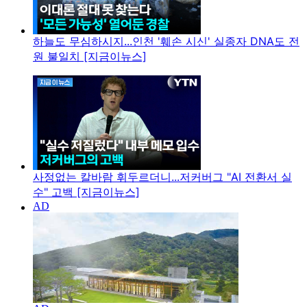
하늘도 무심하시지...인천 '훼손 시신' 실종자 DNA도 전
원 불일치 [지금이뉴스]
사정없는 칼바람 휘두르더니...저커버그 "AI 전환서 실
수" 고백 [지금이뉴스]