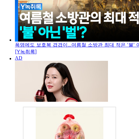
폭염에도 보호복 겹겹이...여름철 소방관 최대 적은 '불' 아
[Y녹취록]