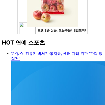
HOT 연예 스포츠
'가왕쇼’ 전유진·박서진·홍지윤, 센터 자리 위한 '관객 쟁
탈전'