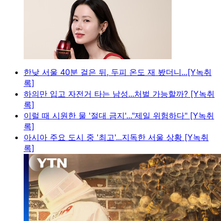
한낮 서울 40분 걸은 뒤, 두피 온도 재 봤더니...[Y녹취
록]
하의만 입고 자전거 타는 남성...처벌 가능할까? [Y녹취
록]
이럴 때 시원한 물 '절대 금지'..."제일 위험하다" [Y녹취
록]
아시아 주요 도시 중 '최고'...지독한 서울 상황 [Y녹취
록]