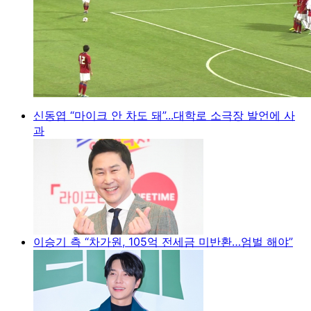
신동엽 “마이크 안 차도 돼”...대학로 소극장 발언에 사
과
이승기 측 “차가원, 105억 전세금 미반환…엄벌 해야”