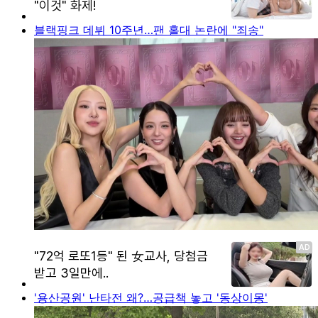
블랙핑크 데뷔 10주년…팬 홀대 논란에 "죄송"
'용산공원' 난타전 왜?…공급책 놓고 '동상이몽'