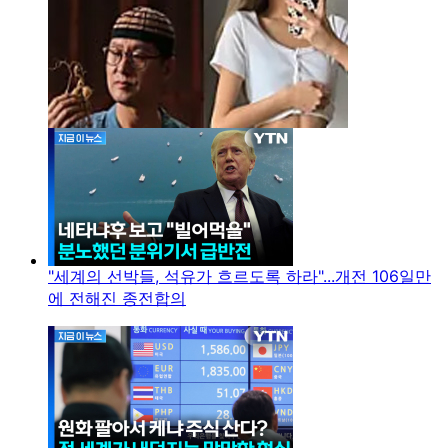
"세계의 선박들, 석유가 흐르도록 하라"...개전 106일만
에 전해진 종전합의