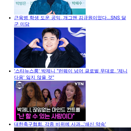
근육병 학생 도운 공익, 개그맨 김규원이었다…SNS 달
군 미담
'스타뉴스룸' 박제니 "런웨이 넘어 글로벌 무대로, '제니
다움' 잃지 않을 것"
대한축구협회, 각종 비위에 사과...'쇄신 약속'