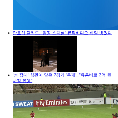
안효섭·칼리드, '썸띵 스페셜' 뮤직비디오 베일 벗었다
'성 접대' 심판이 맡은 7경기 '무패'..."유흥비로 2억 원
사적 유용"