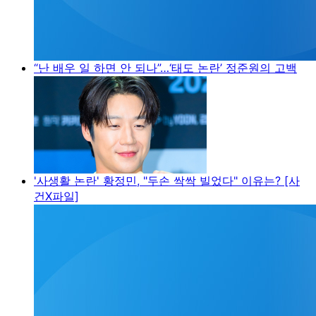
“난 배우 일 하면 안 되나”…‘태도 논란’ 정준원의 고백
'사생활 논란' 황정민, "두손 싹싹 빌었다" 이유는? [사
건X파일]