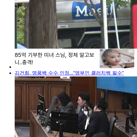
김건희, 명품백 수수 인정…"영부인 클러치백 필수"