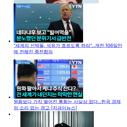
"세계의 선박들, 석유가 흐르도록 하라"...개전 106일만
에 전해진 종전합의
원화보다 가치 떨어진 통화는 사실상 없다...한국 경제
의 소리 없는 경고 [지금이뉴스]