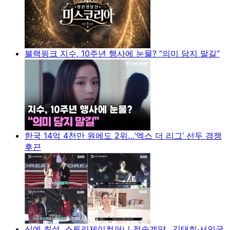
블랙핑크 지수, 10주년 행사에 눈물? “의미 담지 말길”
한국 14억 4천만 원에도 2위…‘엑스 더 리그’ 선두 경쟁
후끈
신예 최설, 스토리제이컴퍼니 전속계약…김태희·서인국