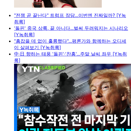
"전쟁 곧 끝난다" 트럼프 장담...이번엔 진짜일까? [Y녹
취록]
'돌핀' 중국 상륙, 끝 아니다...벌써 두려워지는 시나리오
[Y녹취록]
"흠잡을 데 없이 훌륭했다"...평론가와 함께하는 오디세
이 살펴보기 [Y녹취록]
中·日 향하는 태풍 '돌핀'·'찬홈'...주말 날씨 좌우 [Y녹취
록]