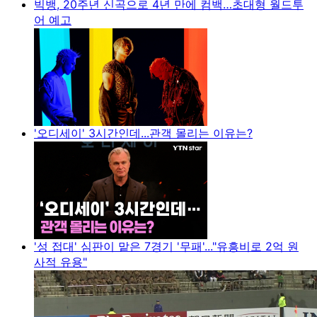
빅뱅, 20주년 신곡으로 4년 만에 컴백…초대형 월드투
어 예고
'오디세이' 3시간인데...관객 몰리는 이유는?
'성 접대' 심판이 맡은 7경기 '무패'..."유흥비로 2억 원
사적 유용"