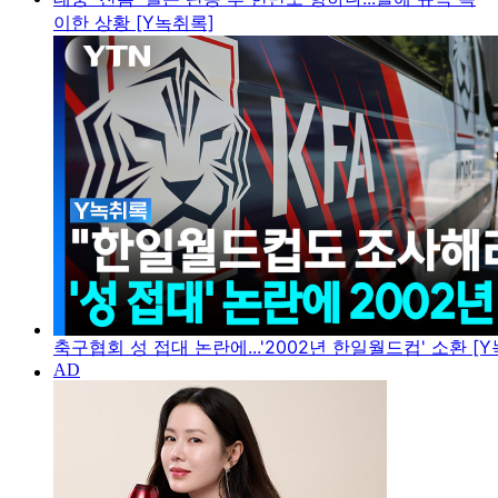
이한 상황 [Y녹취록]
축구협회 성 접대 논란에...'2002년 한일월드컵' 소환 [