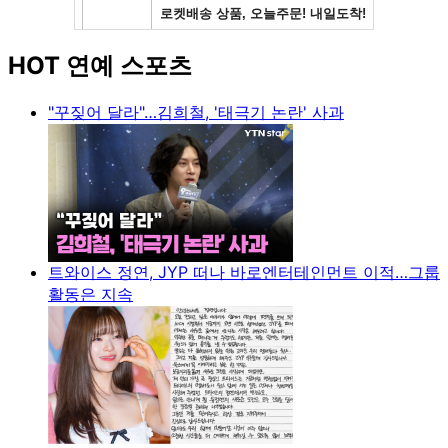
HOT 연예 스포츠
"꾸짖어 달라"…김희철, '태극기 논란' 사과
트와이스 정연, JYP 떠나 바로엔터테인먼트 이적…그룹
활동은 지속