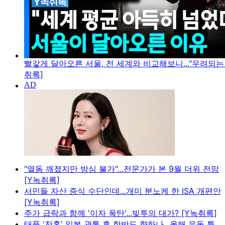
빨갛게 달아오른 서울, 전 세계와 비교해보니..."우려되는 
취록]
"열돔 깨졌지만 방심 불가"...전문가가 본 9월 더위 전망
[Y녹취록]
서민들 자산 증식 수단인데...개미 분노케 한 ISA 개편안
[Y녹취록]
주가 급락과 함께 '이자 폭탄'...빚투의 대가? [Y녹취록]
태풍 '찬홈' 일본 관통 후 한반도 향하나...올해 유독 특