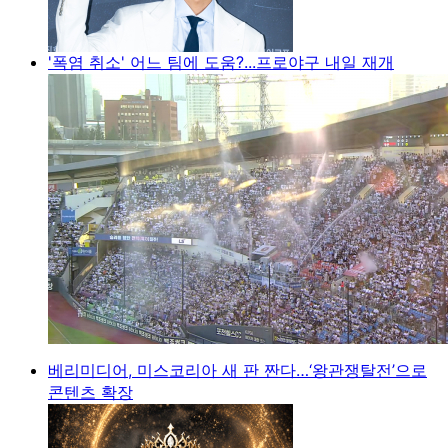
'폭염 취소' 어느 팀에 도움?...프로야구 내일 재개
베리미디어, 미스코리아 새 판 짠다…‘왕관쟁탈전’으로
콘텐츠 확장