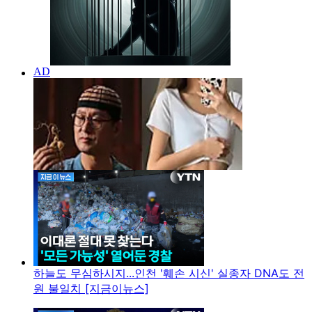
하늘도 무심하시지...인천 '훼손 시신' 실종자 DNA도 전
원 불일치 [지금이뉴스]