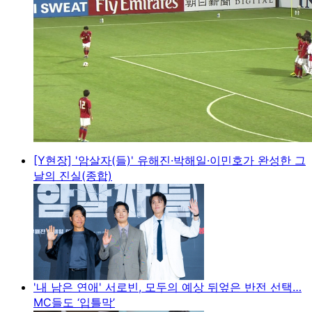
[Y현장] '암살자(들)' 유해진·박해일·이민호가 완성한 그
날의 진실(종합)
'내 남은 연애' 서로빈, 모두의 예상 뒤엎은 반전 선택…
MC들도 ‘입틀막’