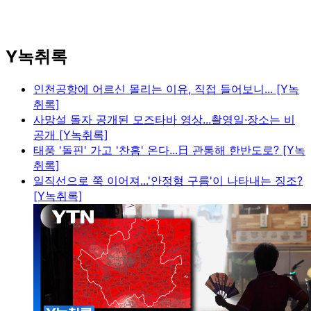
Y녹취록
인천공항에 어르신 몰리는 이유, 직접 들어보니... [Y녹
취록]
사망설 돌자 공개된 모즈타바 영상...촬영일·장소는 비
공개 [Y녹취록]
태풍 '돌핀' 가고 '찬홈' 온다...日 관통해 한반도로? [Y녹
취록]
일직선으로 쭉 이어져...'안정형 구름'이 나타내는 징조?
[Y녹취록]