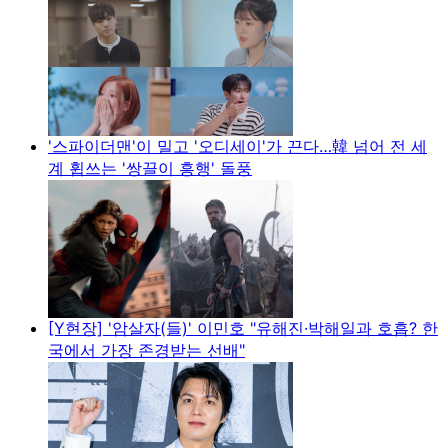
'스파이더맨'이 밀고 '오디세이'가 끈다…韓 넘어 전 세
계 휩쓰는 '쌍끌이 흥행' 돌풍
[Y현장] '암살자(들)' 이민호 "유해진·박해일과 호흡? 한
국에서 가장 존경받는 선배"