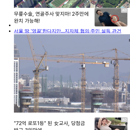
서울 땅 '영끌'한다지만…지자체 협의·주민 설득 관건