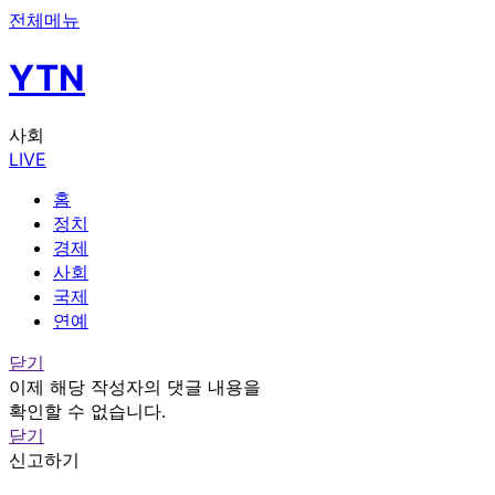
전체메뉴
YTN
사회
LIVE
홈
정치
경제
사회
국제
연예
닫기
이제 해당 작성자의 댓글 내용을
확인할 수 없습니다.
닫기
신고하기