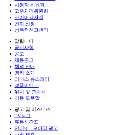
시청자 위원회
고충처리위원회
사이버감사실
견학 신청
성폭력신고센터
알립니다
공지사항
공고
채용공고
채널 안내
앵커 소개
리더스 뉴스레터
경품이벤트
위치 및 연락처
이용 도움말
광고 및 비즈니스
TV광고
큐톤시간표
인터넷 · 모바일 광고
사업 제휴