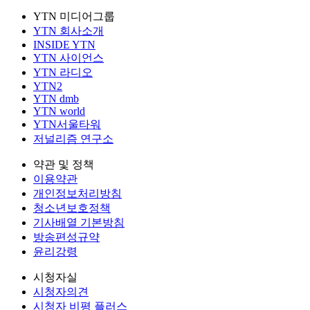
YTN 미디어그룹
YTN 회사소개
INSIDE YTN
YTN 사이언스
YTN 라디오
YTN2
YTN dmb
YTN world
YTN서울타워
저널리즘 연구소
약관 및 정책
이용약관
개인정보처리방침
청소년보호정책
기사배열 기본방침
방송편성규약
윤리강령
시청자실
시청자의견
시청자 비평 플러스