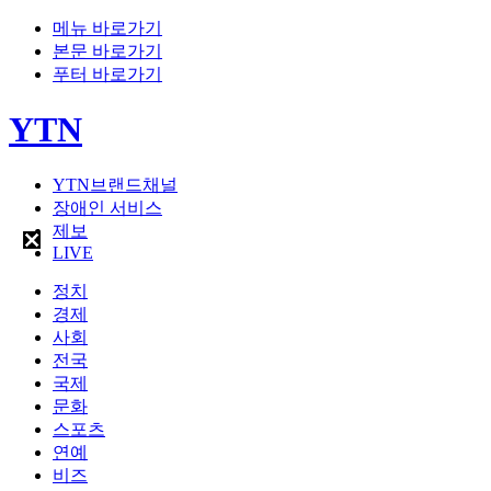
메뉴 바로가기
본문 바로가기
푸터 바로가기
YTN
YTN브랜드채널
장애인 서비스
제보
LIVE
정치
경제
사회
전국
국제
문화
스포츠
연예
비즈