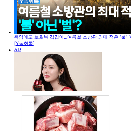
폭염에도 보호복 겹겹이...여름철 소방관 최대 적은 '불' 아
[Y녹취록]