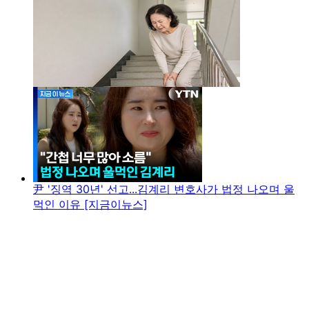
尹 '징역 30년' 선고...김계리 변호사가 법정 나오며 울
먹인 이유 [지금이뉴스]