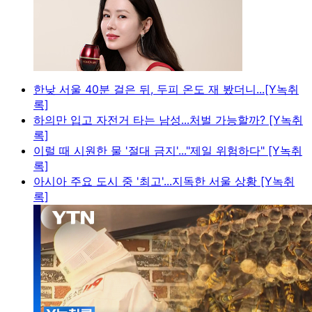
한낮 서울 40분 걸은 뒤, 두피 온도 재 봤더니...[Y녹취
록]
하의만 입고 자전거 타는 남성...처벌 가능할까? [Y녹취
록]
이럴 때 시원한 물 '절대 금지'..."제일 위험하다" [Y녹취
록]
아시아 주요 도시 중 '최고'...지독한 서울 상황 [Y녹취
록]