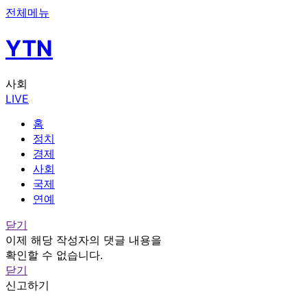
전체메뉴
YTN
사회
LIVE
홈
정치
경제
사회
국제
연예
닫기
이제 해당 작성자의 댓글 내용을
확인할 수 없습니다.
닫기
신고하기