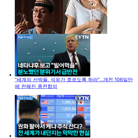
"세계의 선박들, 석유가 흐르도록 하라"...개전 106일만
에 전해진 종전합의