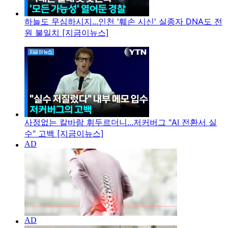
하늘도 무심하시지...인천 '훼손 시신' 실종자 DNA도 전
원 불일치 [지금이뉴스]
사정없는 칼바람 휘두르더니...저커버그 "AI 전환서 실
수" 고백 [지금이뉴스]