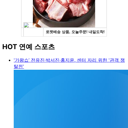
HOT 연예 스포츠
'가왕쇼’ 전유진·박서진·홍지윤, 센터 자리 위한 '관객 쟁
탈전'