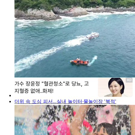
더위 속 도심 피서…실내 놀이터·물놀이장 '북적'