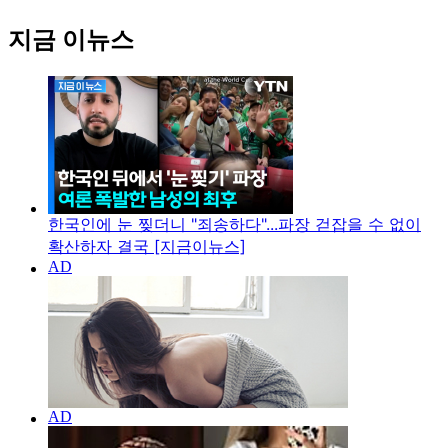
지금 이뉴스
한국인에 눈 찢더니 "죄송하다"...파장 걷잡을 수 없이
확산하자 결국 [지금이뉴스]