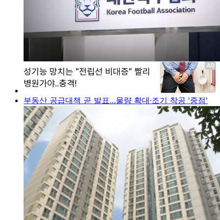
부동산 공급대책 곧 발표…물량 확대·조기 착공 '중점'