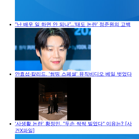
“난 배우 일 하면 안 되나”…‘태도 논란’ 정준원의 고백
안효섭·칼리드, '썸띵 스페셜' 뮤직비디오 베일 벗었다
'사생활 논란' 황정민, "두손 싹싹 빌었다" 이유는? [사
건X파일]