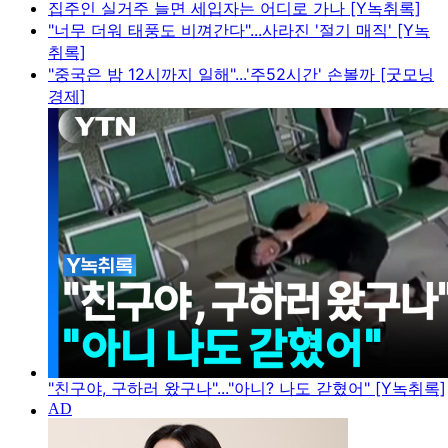
집주인 실거주 늘면 세입자는 어디로 가나 [Y녹취록]
"너무 더워 태풍도 비껴간다"...사라진 '절기 매직' [Y녹
취록]
"중국은 밤 12시까지 일해"...'주52시간' 손볼까 [굿모닝
경제]
"친구야, 구하러 왔구나"..."아니? 나도 갇혔어" [Y녹취록]