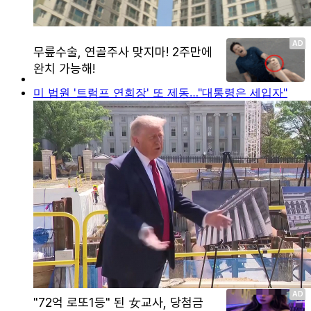
미 법원 '트럼프 연회장' 또 제동…"대통령은 세입자"