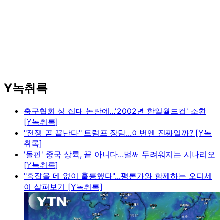
Y녹취록
축구협회 성 접대 논란에...'2002년 한일월드컵' 소환
[Y녹취록]
"전쟁 곧 끝난다" 트럼프 장담...이번엔 진짜일까? [Y녹
취록]
'돌핀' 중국 상륙, 끝 아니다...벌써 두려워지는 시나리오
[Y녹취록]
"흠잡을 데 없이 훌륭했다"...평론가와 함께하는 오디세
이 살펴보기 [Y녹취록]