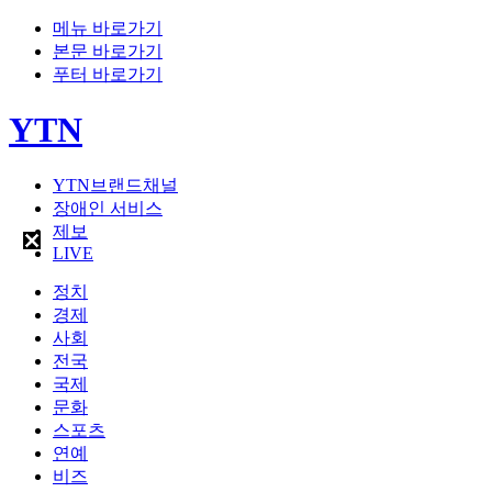
메뉴 바로가기
본문 바로가기
푸터 바로가기
YTN
YTN브랜드채널
장애인 서비스
제보
LIVE
정치
경제
사회
전국
국제
문화
스포츠
연예
비즈