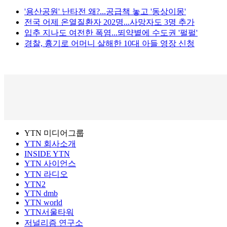
'용산공원' 난타전 왜?...공급책 놓고 '동상이몽'
전국 어제 온열질환자 202명...사망자도 3명 추가
입추 지나도 여전한 폭염...뙤약볕에 수도권 '펄펄'
경찰, 흉기로 어머니 살해한 10대 아들 영장 신청
YTN 미디어그룹
YTN 회사소개
INSIDE YTN
YTN 사이언스
YTN 라디오
YTN2
YTN dmb
YTN world
YTN서울타워
저널리즘 연구소