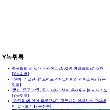
Y녹취록
축구협회 성 접대 논란에...'2002년 한일월드컵' 소환
[Y녹취록]
"전쟁 곧 끝난다" 트럼프 장담...이번엔 진짜일까? [Y녹
취록]
'돌핀' 중국 상륙, 끝 아니다...벌써 두려워지는 시나리오
[Y녹취록]
"흠잡을 데 없이 훌륭했다"...평론가와 함께하는 오디세
이 살펴보기 [Y녹취록]