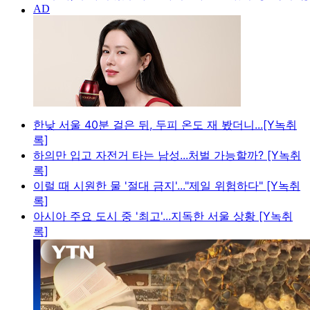
한낮 서울 40분 걸은 뒤, 두피 온도 재 봤더니...[Y녹취
록]
하의만 입고 자전거 타는 남성...처벌 가능할까? [Y녹취
록]
이럴 때 시원한 물 '절대 금지'..."제일 위험하다" [Y녹취
록]
아시아 주요 도시 중 '최고'...지독한 서울 상황 [Y녹취
록]