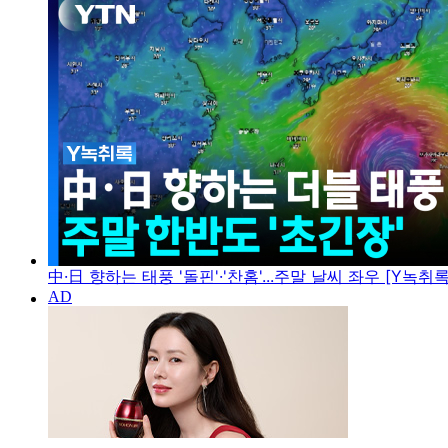
中·日 향하는 태풍 '돌핀'·'찬홈'...주말 날씨 좌우 [Y녹취록