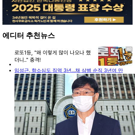
에디터 추천뉴스
임성근, 항소심도 징역 3년…채 상병 순직 3년여 만