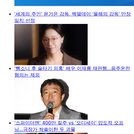
'세계의 주인' 윤가은 감독, 벡델데이 ‘올해의 감독’ 만장
일치 선정
'뺑소니 후 술타기 의혹' 배우 이재룡 재판행…음주운전
혐의는 제외
'스파이더맨' 400만 질주 vs '오디세이' 압도적 오프
닝…극장가 싹쓸이한 두 괴물