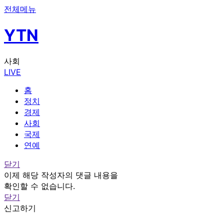
전체메뉴
YTN
사회
LIVE
홈
정치
경제
사회
국제
연예
닫기
이제 해당 작성자의 댓글 내용을
확인할 수 없습니다.
닫기
신고하기