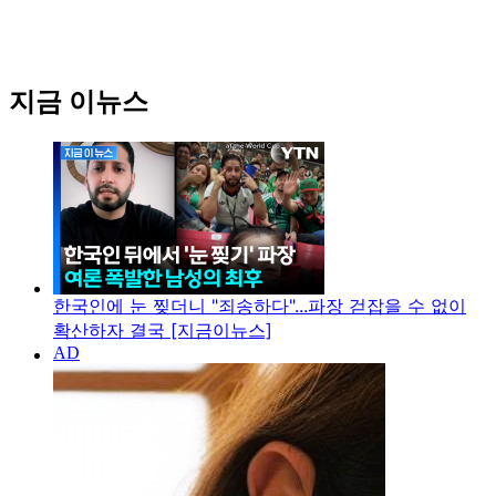
지금 이뉴스
한국인에 눈 찢더니 "죄송하다"...파장 걷잡을 수 없이
확산하자 결국 [지금이뉴스]