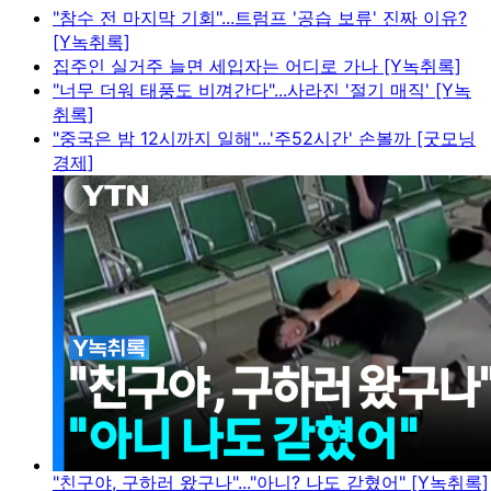
"참수 전 마지막 기회"...트럼프 '공습 보류' 진짜 이유?
[Y녹취록]
집주인 실거주 늘면 세입자는 어디로 가나 [Y녹취록]
"너무 더워 태풍도 비껴간다"...사라진 '절기 매직' [Y녹
취록]
"중국은 밤 12시까지 일해"...'주52시간' 손볼까 [굿모닝
경제]
"친구야, 구하러 왔구나"..."아니? 나도 갇혔어" [Y녹취록]