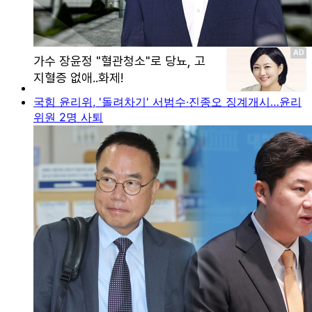
국힘 윤리위, '돌려차기' 서범수·진종오 징계개시…윤리
위원 2명 사퇴