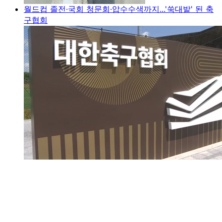
월드컵 졸전·국회 청문회·압수수색까지...'쑥대밭' 된 축
구협회