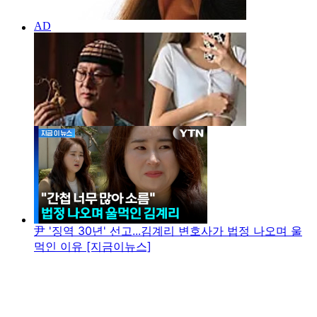
尹 '징역 30년' 선고...김계리 변호사가 법정 나오며 울
먹인 이유 [지금이뉴스]