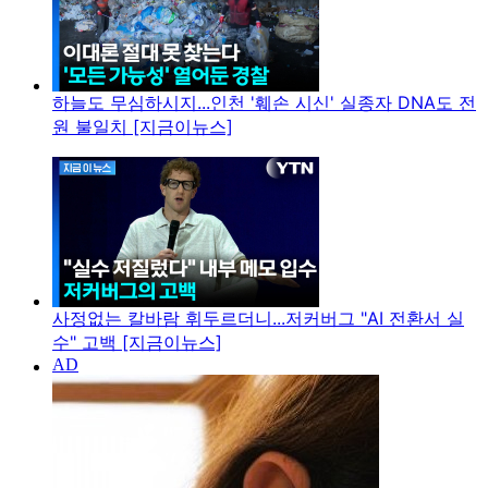
하늘도 무심하시지...인천 '훼손 시신' 실종자 DNA도 전
원 불일치 [지금이뉴스]
사정없는 칼바람 휘두르더니...저커버그 "AI 전환서 실
수" 고백 [지금이뉴스]