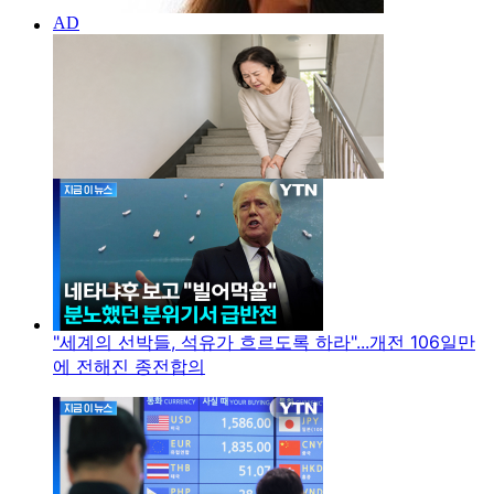
"세계의 선박들, 석유가 흐르도록 하라"...개전 106일만
에 전해진 종전합의