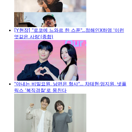
[Y현장] "로코에 느와르 한 스푼"...정해인X하영 '이런
엿같은 사랑'(종합)
"아내는 비밀요원, 남편은 형사"… 차태현·엄지원, 넷플
릭스 '복직경찰'로 뭉친다