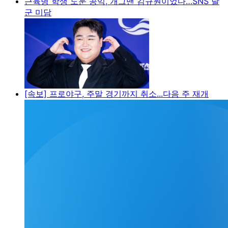
근육병 학생 도운 공익, 개그맨 김규원이었다…SNS 달
군 미담
[속보] 프로야구, 주말 경기까지 취소...다음 주 재개