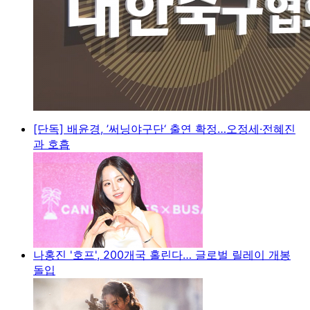
[단독] 배윤경, ’써닝야구단‘ 출연 확정…오정세·전혜진
과 호흡
나홍진 '호프', 200개국 홀린다… 글로벌 릴레이 개봉
돌입