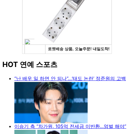
HOT 연예 스포츠
“난 배우 일 하면 안 되나”…‘태도 논란’ 정준원의 고백
이승기 측 “차가원, 105억 전세금 미반환…엄벌 해야”