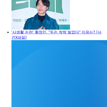
'사생활 논란' 황정민, "두손 싹싹 빌었다" 이유는? [사
건X파일]