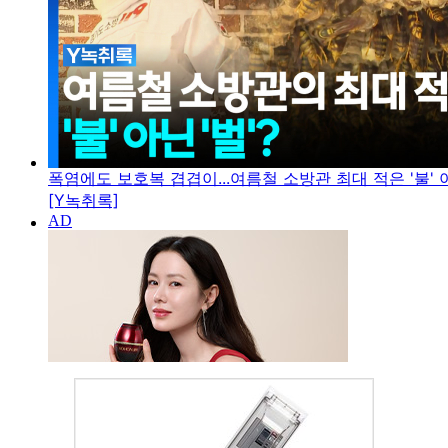
폭염에도 보호복 겹겹이...여름철 소방관 최대 적은 '불' 아
[Y녹취록]